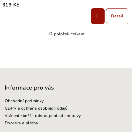
319 Kč
Detail
12
položek celkem
O
v
l
á
d
Z
a
c
á
í
p
Informace pro vás
p
a
r
Obchodní podmínky
t
v
GDPR a ochrana osobních údajů
k
í
Vrácení zboží - odstoupení od smlouvy
y
Doprava a platba
v