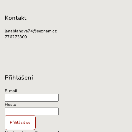
ý
p
i
Kontakt
s
u
janablahova74
@
seznam.cz
776273309
Přihlášení
E-mail
Heslo
Přihlásit se