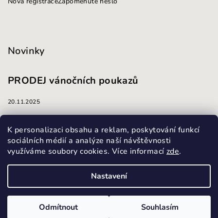
Nová registrace
Zapomenuté heslo
Novinky
PRODEJ vánočních poukazů
20.11.2025
masáže
K personalizaci obsahu a reklam, poskytování funkcí
sociálních médií a analýze naší návštěvnosti
využíváme soubory cookies. Více informací
zde
.
13.10.2025
Nastavení
Copyright 2026
Masážní a kosmetický salon Harmonie
.
Všechna práva vyhrazena.
Upravit nastavení cookies
Odmítnout
Souhlasím