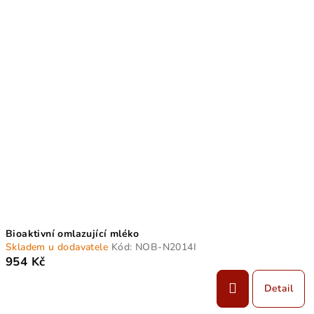
V
o
ý
d
p
u
i
k
s
t
p
ů
r
o
d
u
k
t
Bioaktivní omlazující mléko
ů
Skladem u dodavatele
Kód:
NOB-N2014I
954 Kč
Detail