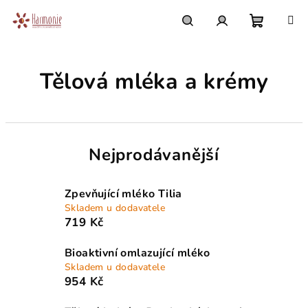
Přejít
na
obsah
Nákupn
Hledat
Přihlášení
Tělová mléka a krémy
košík
Nejprodávanější
Zpevňující mléko Tilia
Skladem u dodavatele
719 Kč
Bioaktivní omlazující mléko
Skladem u dodavatele
954 Kč