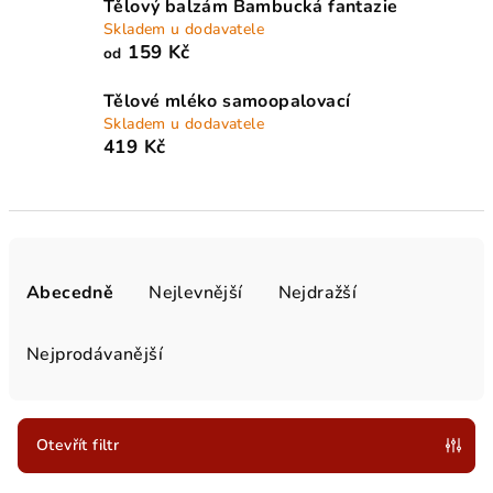
Tělový balzám Bambucká fantazie
Skladem u dodavatele
159 Kč
od
Tělové mléko samoopalovací
Skladem u dodavatele
419 Kč
Ř
a
Abecedně
Nejlevnější
Nejdražší
z
e
Nejprodávanější
n
í
p
Otevřít filtr
r