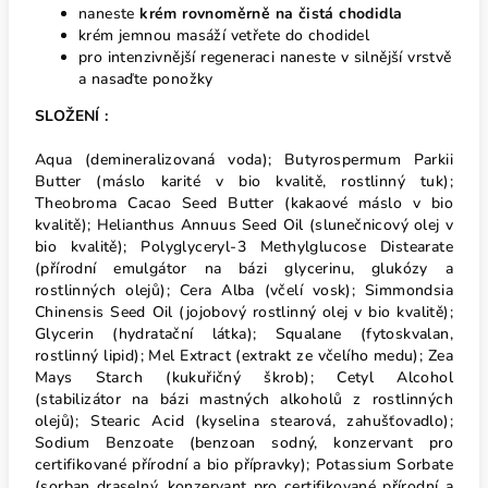
naneste
krém rovnoměrně na čistá chodidla
krém jemnou masáží vetřete do chodidel
pro intenzivnější regeneraci naneste v silnější vrstvě
a nasaďte ponožky
SLOŽENÍ :
Aqua (demineralizovaná voda); Butyrospermum Parkii
Butter (máslo karité v bio kvalitě, rostlinný tuk);
Theobroma Cacao Seed Butter (kakaové máslo v bio
kvalitě); Helianthus Annuus Seed Oil (slunečnicový olej v
bio kvalitě); Polyglyceryl-3 Methylglucose Distearate
(přírodní emulgátor na bázi glycerinu, glukózy a
rostlinných olejů); Cera Alba (včelí vosk); Simmondsia
Chinensis Seed Oil (jojobový rostlinný olej v bio kvalitě);
Glycerin (hydratační látka); Squalane (fytoskvalan,
rostlinný lipid); Mel Extract (extrakt ze včelího medu); Zea
Mays Starch (kukuřičný škrob); Cetyl Alcohol
(stabilizátor na bázi mastných alkoholů z rostlinných
olejů); Stearic Acid (kyselina stearová, zahušťovadlo);
Sodium Benzoate (benzoan sodný, konzervant pro
certifikované přírodní a bio přípravky); Potassium Sorbate
(sorban draselný, konzervant pro certifikované přírodní a