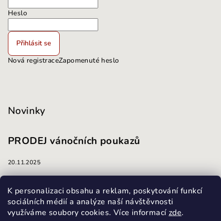
Heslo
Přihlásit se
Nová registrace
Zapomenuté heslo
Novinky
PRODEJ vánočních poukazů
20.11.2025
masáže
K personalizaci obsahu a reklam, poskytování funkcí
sociálních médií a analýze naší návštěvnosti
využíváme soubory cookies. Více informací
zde
.
13.10.2025