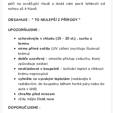
péči na osvěžující rituál a dodá vám pocit lehkosti od
nohou až k hlavě.
OBSAHUJE : "
TO NEJLEPŠÍ Z PŘÍRODY "
UPOZORŇUJEME :
uchovávejte v chladu (15 - 20 st.) , suchu a
temnu
mimo přímé světlo
(UV záření zrychluje žluknutí
krému)
dobře uzavřený
– omezíte přístup vzduchu, který
způsobuje oxidaci
neskladovat v koupelně
– kolísání teplot a vlhkost
krému neprospívá
vyhněte se vysokým teplotám
(nedávejte k
radiátorům, do koupelny během horké páry nebo do
auta v létě)
chraňte před mrazem
vždy mějte
čisté ruce
DOPORUČUJEME :