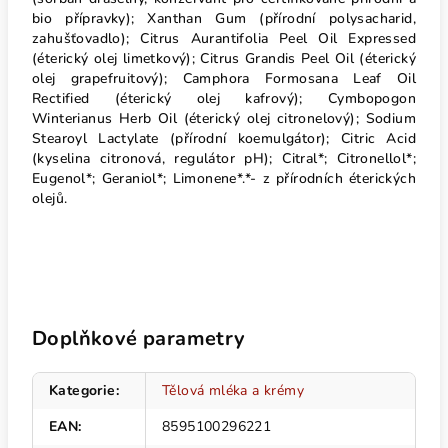
bio přípravky); Xanthan Gum (přírodní polysacharid,
zahušťovadlo); Citrus Aurantifolia Peel Oil Expressed
(éterický olej limetkový); Citrus Grandis Peel Oil (éterický
olej grapefruitový); Camphora Formosana Leaf Oil
Rectified (éterický olej kafrový); Cymbopogon
Winterianus Herb Oil (éterický olej citronelový); Sodium
Stearoyl Lactylate (přírodní koemulgátor); Citric Acid
(kyselina citronová, regulátor pH); Citral*; Citronellol*;
Eugenol*; Geraniol*; Limonene*.*- z přírodních éterických
olejů.
Doplňkové parametry
Kategorie
:
Tělová mléka a krémy
EAN
:
8595100296221