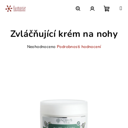
Přejít
na
obsah
Nákupn
Hledat
Přihlášení
Zvláčňující krém na nohy
košík
Průměrné
Neohodnoceno
Podrobnosti hodnocení
hodnocení
produktu
je
0,0
z
5
hvězdiček.