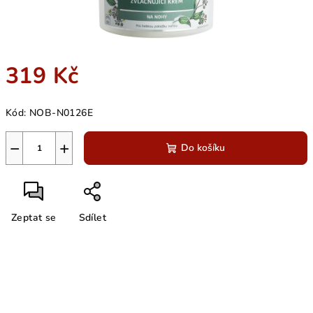
319 Kč
Měrná
Kód:
NOB-N0126E
cena:
−
+
Do košíku
Zeptat se
Sdílet