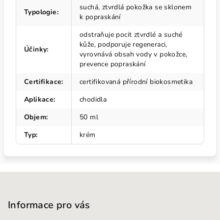
suchá, ztvrdlá pokožka se sklonem
Typologie
:
k popraskání
odstraňuje pocit ztvrdlé a suché
kůže, podporuje regeneraci,
Účinky
:
vyrovnává obsah vody v pokožce,
prevence popraskání
Certifikace
:
certifikovaná přírodní biokosmetika
Aplikace
:
chodidla
Objem
:
50 ml
Typ
:
krém
Z
á
p
Informace pro vás
a