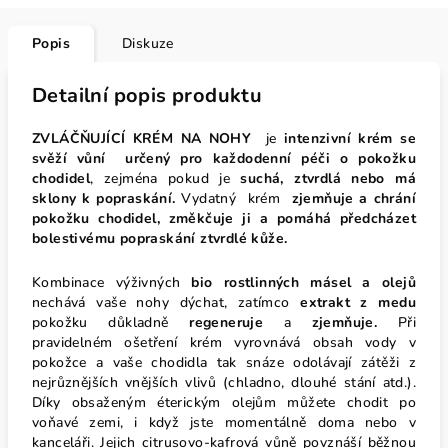
Popis
Diskuze
Detailní popis produktu
ZVLÁČŇUJÍCÍ KRÉM NA NOHY
je
intenzivní krém se
svěží vůní určený pro každodenní péči o pokožku
chodidel
, zejména pokud je
suchá, ztvrdlá nebo má
sklony k popraskání.
Vydatný
krém
zjemňuje a chrání
pokožku chodidel, změkčuje ji a pomáhá předcházet
bolestivému popraskání ztvrdlé kůže.
Kombinace výživných
bio rostlinných másel a olejů
nechává vaše nohy dýchat, zatímco
extrakt z medu
pokožku důkladně
regeneruje
a
zjemňuje.
Při
pravidelném ošetření krém vyrovnává obsah vody v
pokožce a vaše chodidla tak snáze odolávají zátěži z
nejrůznějších vnějších vlivů (chladno, dlouhé stání atd.).
Díky obsaženým éterickým olejům můžete chodit po
voňavé zemi, i když jste momentálně doma nebo v
kanceláři. Jejich citrusovo-kafrová vůně povznáší běžnou