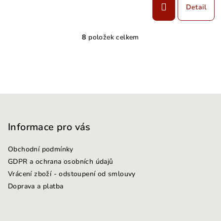
Detail
8
položek celkem
O
v
l
á
d
Z
a
c
á
í
p
Informace pro vás
p
a
r
Obchodní podmínky
t
v
GDPR a ochrana osobních údajů
k
í
Vrácení zboží - odstoupení od smlouvy
y
Doprava a platba
v
ý
p