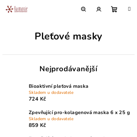
Přejít
na
obsah
Nákupn
Hledat
Přihlášení
Pleťové masky
košík
Nejprodávanější
Bioaktivní pleťová maska
Skladem u dodavatele
724 Kč
Zpevňující pro-kolagenová maska 6 x 25 g
Skladem u dodavatele
859 Kč