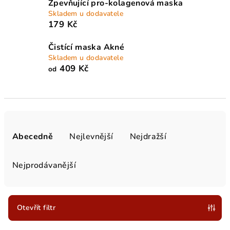
Zpevňující pro-kolagenová maska
Skladem u dodavatele
179 Kč
Čistící maska Akné
Skladem u dodavatele
409 Kč
od
Ř
a
Abecedně
Nejlevnější
Nejdražší
z
e
Nejprodávanější
n
í
p
Otevřít filtr
r