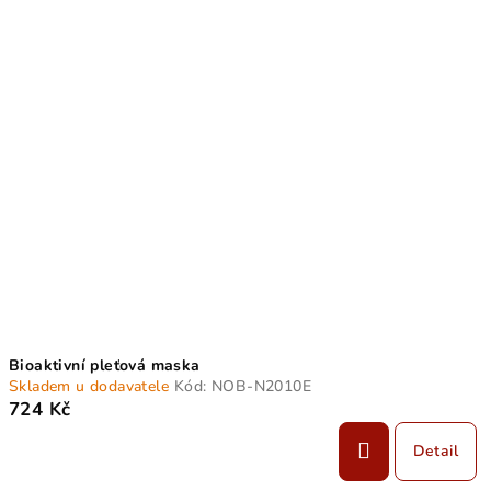
V
o
ý
d
p
u
i
k
s
t
p
ů
r
o
d
u
k
t
Bioaktivní pleťová maska
ů
Skladem u dodavatele
Kód:
NOB-N2010E
724 Kč
Detail