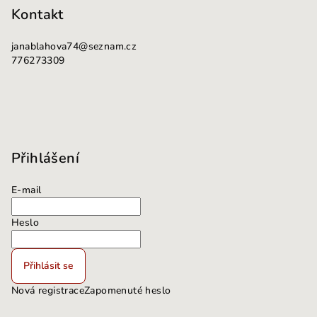
i
Kontakt
s
u
janablahova74
@
seznam.cz
776273309
Přihlášení
E-mail
Heslo
Přihlásit se
Nová registrace
Zapomenuté heslo