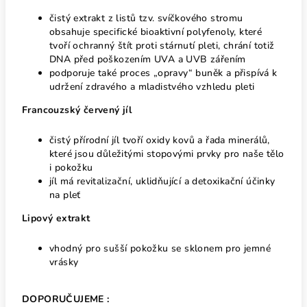
čistý extrakt z listů tzv. svíčkového stromu
obsahuje specifické bioaktivní polyfenoly, které
tvoří ochranný štít proti stárnutí pleti, chrání totiž
DNA před poškozením UVA a UVB zářením
podporuje také proces „opravy“ buněk a přispívá k
udržení zdravého a mladistvého vzhledu pleti
Francouzský červený jíl
čistý přírodní jíl tvoří oxidy kovů a řada minerálů,
které jsou důležitými stopovými prvky pro naše tělo
i pokožku
jíl má revitalizační, uklidňující a detoxikační účinky
na pleť
Lipový extrakt
vhodný pro sušší pokožku se sklonem pro jemné
vrásky
DOPORUČUJEME :