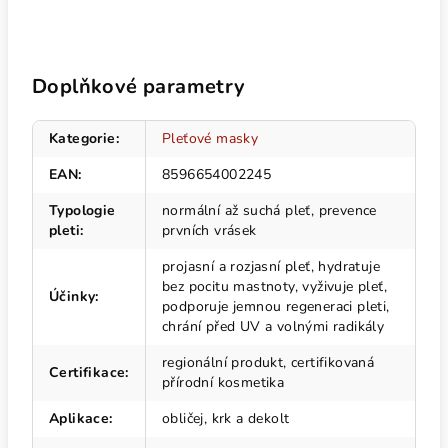
Doplňkové parametry
Kategorie
:
Pleťové masky
EAN
:
8596654002245
Typologie
normální až suchá pleť, prevence
pleti
:
prvních vrásek
projasní a rozjasní pleť, hydratuje
bez pocitu mastnoty, vyživuje pleť,
Účinky
:
podporuje jemnou regeneraci pleti,
chrání před UV a volnými radikály
regionální produkt, certifikovaná
Certifikace
:
přírodní kosmetika
Aplikace
:
obličej, krk a dekolt