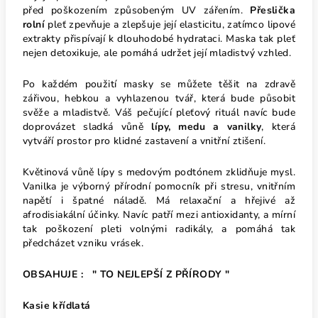
před poškozením způsobeným UV zářením.
Přeslička
rolní
pleť zpevňuje a zlepšuje její elasticitu, zatímco lipové
extrakty přispívají k dlouhodobé hydrataci. Maska tak pleť
nejen detoxikuje, ale pomáhá udržet její mladistvý vzhled.
Po každém použití masky se můžete těšit na zdravě
zářivou, hebkou a vyhlazenou tvář, která bude působit
svěže a mladistvě. Váš pečující pleťový rituál navíc bude
doprovázet sladká vůně
lípy, medu a vanilky
, která
vytváří prostor pro klidné zastavení a vnitřní ztišení.
Květinová vůně lípy s medovým podtónem zklidňuje mysl.
Vanilka je výborný přírodní pomocník při stresu, vnitřním
napětí i špatné náladě. Má relaxační a hřejivé až
afrodisiakální účinky. Navíc patří mezi antioxidanty, a mírní
tak poškození pleti volnými radikály, a pomáhá tak
předcházet vzniku vrásek.
OBSAHUJE : " TO NEJLEPŠÍ Z PŘÍRODY "
Kasie křídlatá