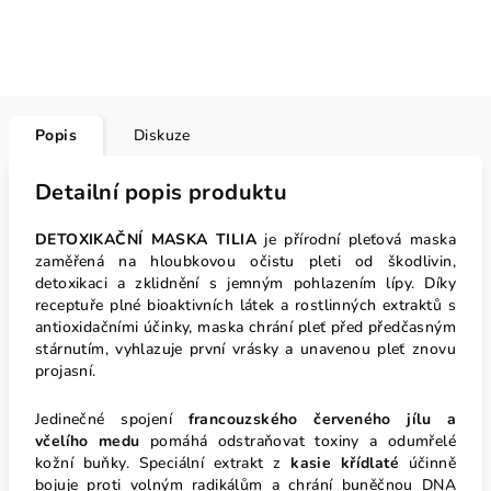
Popis
Diskuze
Detailní popis produktu
DETOXIKAČNÍ MASKA TILIA
je přírodní pleťová maska
zaměřená na hloubkovou očistu pleti od škodlivin,
detoxikaci a zklidnění s jemným pohlazením lípy. Díky
receptuře plné bioaktivních látek a rostlinných extraktů s
antioxidačními účinky, maska chrání pleť před předčasným
stárnutím, vyhlazuje první vrásky a unavenou pleť znovu
projasní.
Jedinečné spojení
francouzského červeného jílu a
včelího medu
pomáhá odstraňovat toxiny a odumřelé
kožní buňky. Speciální extrakt z
kasie křídlaté
účinně
bojuje proti volným radikálům a chrání buněčnou DNA