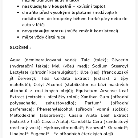
neznehodnotily aktivní látky
neskladujte v koupelně
– kolísání teplot
chraňte před vysokými teplotami
(nedávejte k
radiátorům, do koupelny během horké páry nebo do
auta v létě)
nevystavujte mrazu
(může změnit konzistenci)
mějte vždy čisté ruce
SLOŽENÍ :
Aqua (demineralizovaná voda); Talc (talek); Glycerin
(hydratační látka); Mel (včelí med); Sodium Stearoyl
Lactylate (přírodní koemulgátor); Illite (red) (francouzský
jíl červený); Tilia Cordata Extract (extrakt z lípy
malolisté); Cetyl Alcohol (stabilizátor na bázi mastných
alkoholů z rostlinných olejů); Equisetum Arvense Leaf
Extract (extrakt z přesličky rolní); Xanthan Gum (přírodní
polysacharid, zahušťovadlo); Parfum* (přírodní
parfemace); Phenethylalcohol (přírodní vonná složka);
Maltodextrin (absorbent); Cassia Alata Leaf Extract
(extrakt z listů Cassia Alata); Candelilla Cera (kandelilový
rostlinný vosk); Hydroxycitronellal*; Farnesol*; Geraniol*;
Linalool*; Eugenol* - *z přírodních éterických olejů.