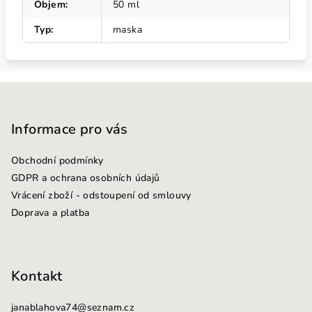
Objem
:
50 ml
Typ
:
maska
Z
á
p
Informace pro vás
a
Obchodní podmínky
t
GDPR a ochrana osobních údajů
í
Vrácení zboží - odstoupení od smlouvy
Doprava a platba
Kontakt
janablahova74
@
seznam.cz