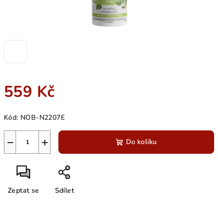
559 Kč
Měrná
Kód:
NOB-N2207E
cena:
−
+
Do košíku
Zeptat se
Sdílet