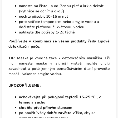
n
aneste na čistou a odlíčenou pleť a krk a dekolt
(vyhněte se očnímu okolí)
nechte působit 10–15 minut
poté setřete tamponkem nebo smyjte vodou a
dočistěte pleťovou či květovou vodou
aplikujte dle potřeby 1-2x týdně
Používejte v kombinaci se všemi produkty řady
Lipové
detoxikační péče
.
TIP:
Maska je vhodná také k detoxikačním masážím. Při
nich naneste masku v silnější vrstvě, nechte chvíli
zavadnout a poté jemným pomačkáváním dlaní proveďte
masáž. Nakonec smyjte vodou.
UPOZORŇUJEME :
uchovávejte při pokojové teplotě 15–25 °C , v
temnu a suchu
chraňte před přímým sluncem
po použití vždy
dobře zavřete víčko,
aby se