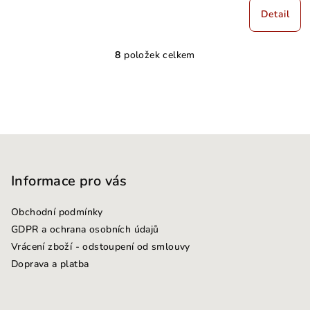
Detail
8
položek celkem
O
v
l
á
d
Z
a
c
á
í
p
Informace pro vás
p
a
r
Obchodní podmínky
t
v
GDPR a ochrana osobních údajů
k
í
Vrácení zboží - odstoupení od smlouvy
y
Doprava a platba
v
ý
p