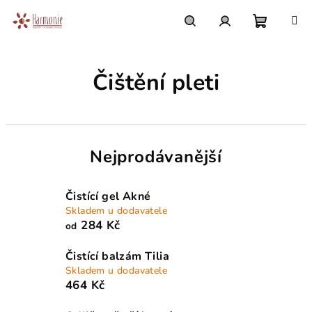
Přejít
na
obsah
Nákupn
Hledat
Přihlášení
Čištění pleti
košík
Nejprodávanější
Čistící gel Akné
Skladem u dodavatele
284 Kč
od
Čistící balzám Tilia
Skladem u dodavatele
464 Kč