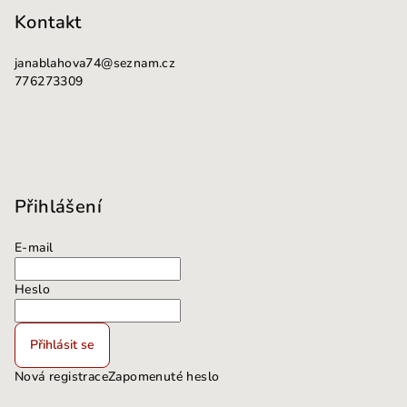
i
Kontakt
s
u
janablahova74
@
seznam.cz
776273309
Přihlášení
E-mail
Heslo
Přihlásit se
Nová registrace
Zapomenuté heslo