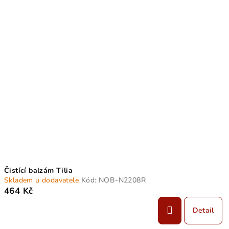
V
o
ý
d
p
u
i
k
s
t
p
ů
r
o
d
u
k
t
Čistící balzám Tilia
ů
Skladem u dodavatele
Kód:
NOB-N2208R
464 Kč
Detail