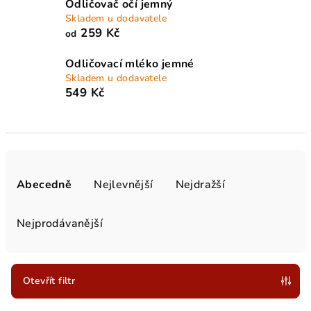
Odličovač očí jemný
Skladem u dodavatele
259 Kč
od
Odličovací mléko jemné
Skladem u dodavatele
549 Kč
Ř
a
Abecedně
Nejlevnější
Nejdražší
z
e
Nejprodávanější
n
í
p
Otevřít filtr
r