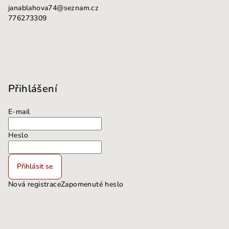
janablahova74
@
seznam.cz
776273309
Přihlášení
E-mail
Heslo
Přihlásit se
Nová registrace
Zapomenuté heslo