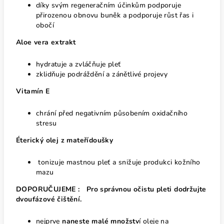
díky svým regeneračním účinkům podporuje
přirozenou obnovu buněk a podporuje růst řas i
obočí
Aloe vera extrakt
hydratuje a zvláčňuje pleť
zklidňuje podráždění a zánětlivé projevy
Vitamín E
chrání před negativním působením oxidačního
stresu
Éterický olej z mateřídoušky
tonizuje mastnou pleť a snižuje produkci kožního
mazu
DOPORUČUJEME :
Pro správnou očistu pleti dodržujte
dvoufázové čištění.
nejprve
naneste malé množstv
í oleje na