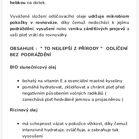
hebkou
na dotek.
Vyvážené složení odličovacího oleje
udržuje mikrobiom
pokožky v rovnováze
, díky čemuž nedochází k jejímu
podráždění
,
vysušení
nebo v
zniku zánětlivých projevů
a
vaši pleť vrátí do rovnováhy.
OBSAHUJE : " TO NEJLEPŠÍ Z PŘÍRODY " ODLÍČENÍ
BEZ PODRÁŽDĚNÍ
BIO slunečnicový olej
bohatý na vitamin E a esenciální mastné kyseliny
pomáhá hydratovat, zklidňovat a chránit pleť před
negativním působením volných radikálů (
zanechává pleť hedvábně jemnou a projasněnou )
Ricinový olej
má schopnost vázat v pokožce vlhkost, díky čemuž
intenzivně hydratuje, zvláčňuje, a zabraňuje tak
vysoušení