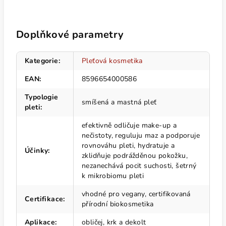
Doplňkové parametry
Kategorie
:
Pleťová kosmetika
EAN
:
8596654000586
Typologie
smíšená a mastná pleť
pleti
:
efektivně odličuje make‑up a
nečistoty, reguluju maz a podporuje
rovnováhu pleti, hydratuje a
Účinky
:
zklidňuje podrážděnou pokožku,
nezanechává pocit suchosti, šetrný
k mikrobiomu pleti
vhodné pro vegany, certifikovaná
Certifikace
:
přírodní biokosmetika
Aplikace
:
obličej, krk a dekolt