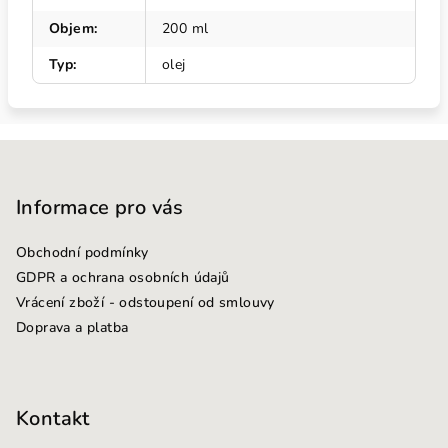
Objem
:
200 ml
Typ
:
olej
Z
á
p
Informace pro vás
a
Obchodní podmínky
t
GDPR a ochrana osobních údajů
í
Vrácení zboží - odstoupení od smlouvy
Doprava a platba
Kontakt