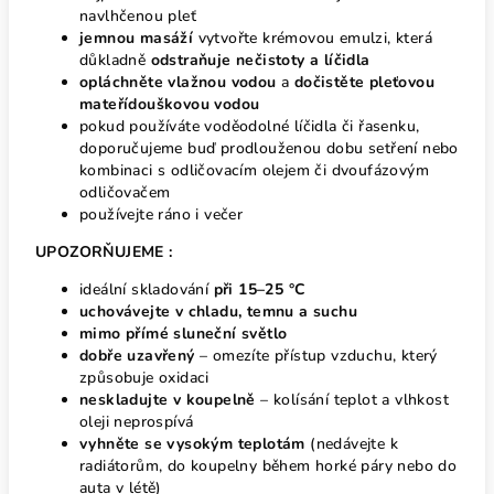
navlhčenou pleť
jemnou masáží
vytvořte krémovou emulzi, která
důkladně
odstraňuje nečistoty a líčidla
opláchněte vlažnou vodou
a
dočistěte pleťovou
mateřídouškovou vodou
pokud používáte voděodolné líčidla či řasenku,
doporučujeme buď prodlouženou dobu setření nebo
kombinaci s odličovacím olejem či dvoufázovým
odličovačem
používejte ráno i večer
UPOZORŇUJEME :
ideální skladování
při 15–25 °C
uchovávejte v chladu, temnu a suchu
mimo přímé sluneční světlo
dobře uzavřený
– omezíte přístup vzduchu, který
způsobuje oxidaci
neskladujte v koupelně
– kolísání teplot a vlhkost
oleji neprospívá
vyhněte se vysokým teplotám
(nedávejte k
radiátorům, do koupelny během horké páry nebo do
auta v létě)