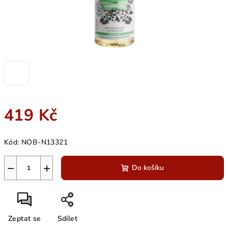
419 Kč
Měrná
Kód:
NOB-N13321
cena:
−
+
Do košíku
Zeptat se
Sdílet