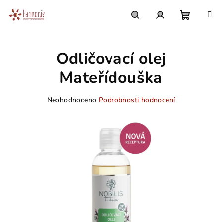
Přejít
na
obsah
Nákupn
Hledat
Přihlášení
Odličovací olej
košík
Mateřídouška
Průměrné
Neohodnoceno
Podrobnosti hodnocení
hodnocení
produktu
je
0,0
z
5
hvězdiček.