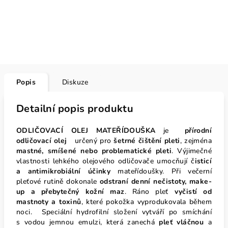
Popis
Diskuze
Detailní popis produktu
ODLIČOVACÍ OLEJ MATEŘÍDOUŠKA
je
přírodní
odličovací olej
určený pro
šetrné čištění pleti
, zejména
mastné, smíšené nebo problematické pleti
.
Výjimečné
vlastnosti lehkého olejového odličovače umocňují č
isticí
a antimikrobiální účinky
mateřídoušky. Při večerní
pleťové rutině dokonale
odstraní denní nečistoty, make-
up a přebytečný kožní maz
. Ráno pleť
vyčistí od
mastnoty a toxinů
, které pokožka vyprodukovala během
noci.
Speciální hydrofilní složení vytváří po smíchání
s vodou jemnou emulzi, která zanechá
pleť vláčnou
a