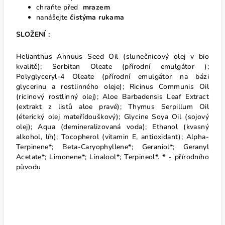
chraňte před
mrazem
nanášejte
čistýma rukama
SLOŽENÍ :
Helianthus Annuus Seed Oil (slunečnicový olej v bio
kvalitě); Sorbitan Oleate (přírodní emulgátor );
Polyglyceryl-4 Oleate (přírodní emulgátor na bázi
glycerinu a rostlinného oleje); Ricinus Communis Oil
(ricinový rostlinný olej); Aloe Barbadensis Leaf Extract
(extrakt z listů aloe pravé); Thymus Serpillum Oil
(éterický olej mateřídouškový); Glycine Soya Oil (sojový
olej); Aqua (demineralizovaná voda); Ethanol (kvasný
alkohol, líh); Tocopherol (vitamin E, antioxidant); Alpha-
Terpinene*; Beta-Caryophyllene*; Geraniol*; Geranyl
Acetate*; Limonene*; Linalool*; Terpineol*. * - přírodního
původu