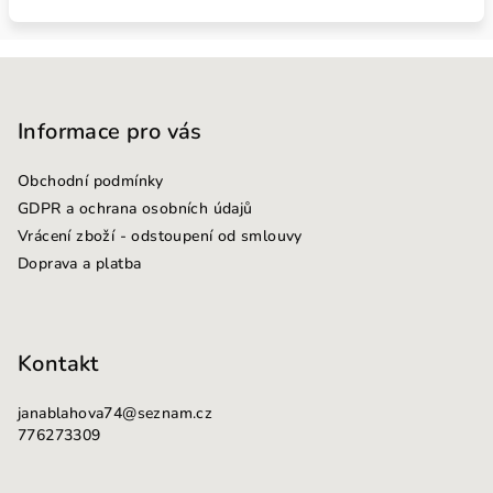
Z
á
p
Informace pro vás
a
Obchodní podmínky
t
GDPR a ochrana osobních údajů
í
Vrácení zboží - odstoupení od smlouvy
Doprava a platba
Kontakt
janablahova74
@
seznam.cz
776273309