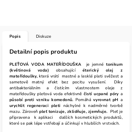
Popis
Diskuze
Detailní popis produktu
PLEŤOVÁ VODA MATEŘÍDOUŠKA
je jemné
tonikum
(květinová voda)
obsahující
éterický olej z
mateřídoušky,
která vrátí mastné a lesklé pleti svěžest a
sametově matný efekt bez pocitu vysušení. Díky
antibakteriálním a čistícím vlastnostem oleje z
mateřídoušky pleťová voda efektivně
čistí ucpané póry
a
působí proti vzniku komedonů.
Pomáhá
vyrovnat pH
a
urychlit regeneraci pleti
náchylné k nadměrné tvorbě
mazu. Zároveň
pleť tonizuje, zklidňuje, zjemňuje.
Pleť je
připravena k aplikaci dalších kosmetických produktů,
které se pak lépe vstřebají a účinkují v hlubších vrstvách.