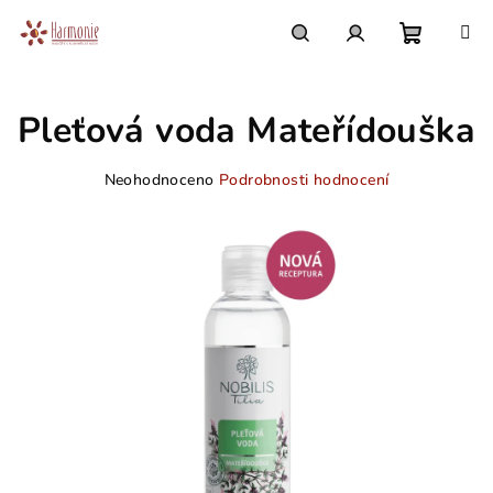
Přejít
na
obsah
Nákupn
Hledat
Přihlášení
Pleťová voda Mateřídouška
košík
Průměrné
Neohodnoceno
Podrobnosti hodnocení
hodnocení
produktu
je
0,0
z
5
hvězdiček.