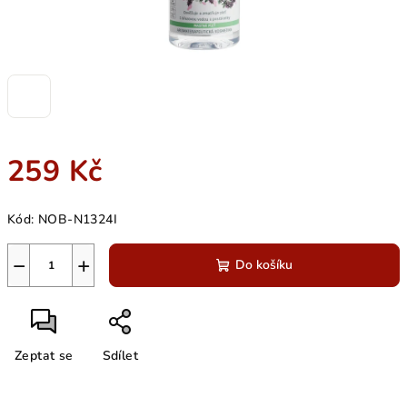
259 Kč
Měrná
Kód:
NOB-N1324I
cena:
−
+
Do košíku
Zeptat se
Sdílet