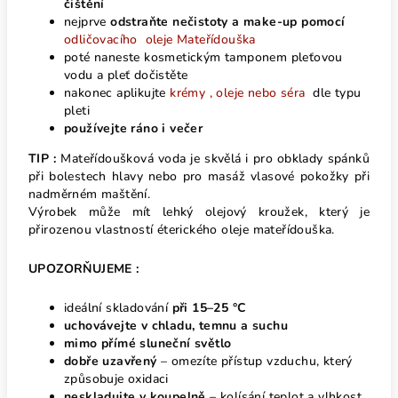
čištění
nejprve
odstraňte nečistoty a make-up pomocí
odličovacího oleje Mateřídouška
poté naneste kosmetickým tamponem pleťovou
vodu a pleť dočistěte
n
akonec aplikujte
krémy , oleje nebo séra
dle typu
pleti
používejte ráno i večer
TIP :
Mateřídoušková voda je skvělá i pro obklady spánků
při bolestech hlavy nebo pro masáž vlasové pokožky při
nadměrném maštění.
Výrobek může mít lehký olejový kroužek, který je
přirozenou vlastností éterického oleje mateřídouška.
UPOZORŇUJEME :
ideální skladování
při 15–25 °C
uchovávejte v chladu, temnu a suchu
mimo přímé sluneční světlo
dobře uzavřený
– omezíte přístup vzduchu, který
způsobuje oxidaci
neskladujte v koupelně
– kolísání teplot a vlhkost