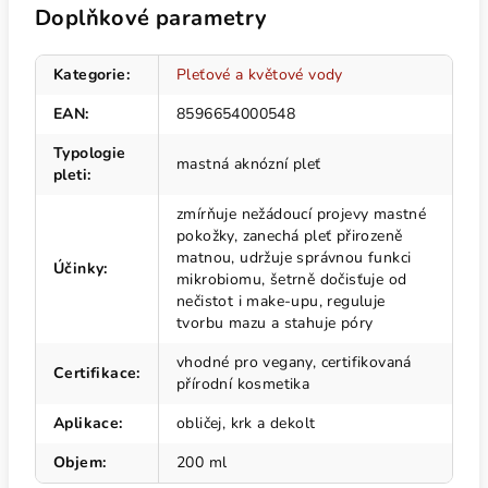
Doplňkové parametry
Kategorie
:
Pleťové a květové vody
EAN
:
8596654000548
Typologie
mastná aknózní pleť
pleti
:
zmírňuje nežádoucí projevy mastné
pokožky, zanechá pleť přirozeně
matnou, udržuje správnou funkci
Účinky
:
mikrobiomu, šetrně dočisťuje od
nečistot i make-upu, reguluje
tvorbu mazu a stahuje póry
vhodné pro vegany, certifikovaná
Certifikace
:
přírodní kosmetika
Aplikace
:
obličej, krk a dekolt
Objem
:
200 ml