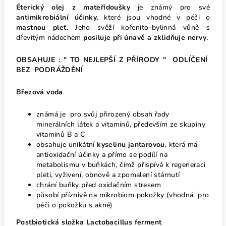
Éterický olej z mateřídoušky
je známý pro své
antimikrobiální účinky,
které jsou vhodné v péči o
mastnou pleť
. Jeho svěží kořenito-bylinná vůně s
dřevitým nádechem
posiluje při únavě a zklidňuje nervy.
OBSAHUJE : "
TO NEJLEPŠÍ Z PŘÍRODY "
ODLÍČENÍ
BEZ PODRÁŽDĚNÍ
Březová voda
známá je pro svůj přirozený obsah řady
minerálních látek a vitaminů, především ze skupiny
vitaminů B a C
obsahuje unikátní
kyselinu jantarovou
, která má
antioxidační účinky a přímo se podílí na
metabolismu v buňkách, čímž přispívá k regeneraci
pleti, vyživení, obnově a zpomalení stárnutí
chrání buňky před oxidačním stresem
působí příznivě na mikrobiom pokožky (vhodná pro
péči o pokožku s akné)
Postbiotická složka Lactobacillus ferment