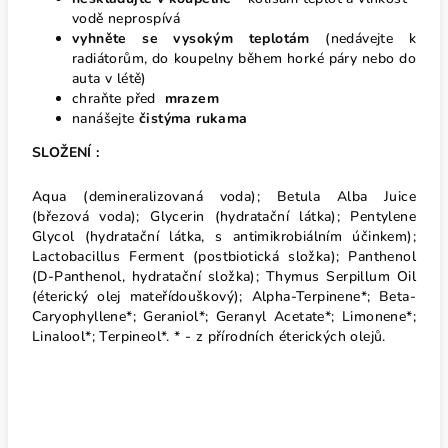
vodě neprospívá
vyhněte se vysokým teplotám
(nedávejte k
radiátorům, do koupelny během horké páry nebo do
auta v létě)
chraňte před
mrazem
nanášejte
čistýma rukama
SLOŽENÍ :
Aqua (demineralizovaná voda); Betula Alba Juice
(březová voda); Glycerin (hydratační látka); Pentylene
Glycol (hydratační látka, s antimikrobiálním účinkem);
Lactobacillus Ferment (postbiotická složka); Panthenol
(D-Panthenol, hydratační složka); Thymus Serpillum Oil
(éterický olej mateřídouškový); Alpha-Terpinene*; Beta-
Caryophyllene*; Geraniol*; Geranyl Acetate*; Limonene*;
Linalool*; Terpineol*. * - z přírodních éterických olejů.