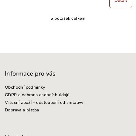
Detail
5
položek celkem
O
v
l
á
d
Z
a
c
á
í
p
Informace pro vás
p
a
r
Obchodní podmínky
t
v
GDPR a ochrana osobních údajů
k
í
Vrácení zboží - odstoupení od smlouvy
y
Doprava a platba
v
ý
p
i