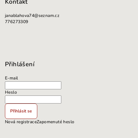
Kontakt
s
u
janablahova74
@
seznam.cz
776273309
Přihlášení
E-mail
Heslo
Přihlásit se
Nová registrace
Zapomenuté heslo