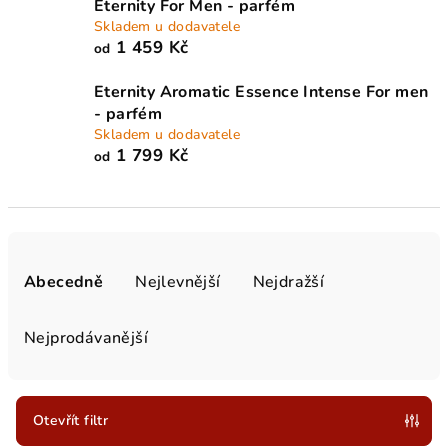
Eternity For Men - parfém
Skladem u dodavatele
1 459 Kč
od
Eternity Aromatic Essence Intense For men
- parfém
Skladem u dodavatele
1 799 Kč
od
Ř
a
Abecedně
Nejlevnější
Nejdražší
z
e
Nejprodávanější
n
í
p
Otevřít filtr