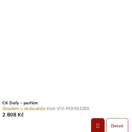
r
V
o
ý
d
p
u
i
k
s
t
p
ů
r
o
d
u
k
t
CK Defy - parfém
ů
Skladem u dodavatele
Kód:
VIV-PCK531200
2 808 Kč
Detail