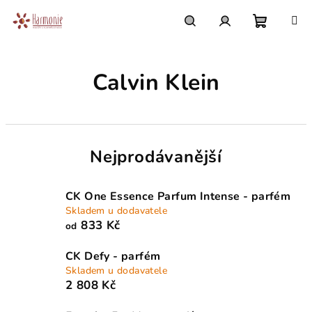
Přejít
na
obsah
Nákupn
Hledat
Přihlášení
Calvin Klein
košík
Nejprodávanější
CK One Essence Parfum Intense - parfém
Skladem u dodavatele
833 Kč
od
CK Defy - parfém
Skladem u dodavatele
2 808 Kč