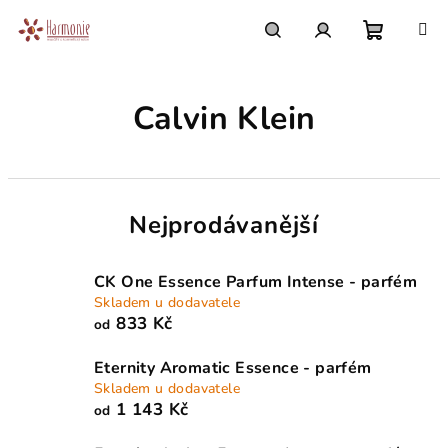
Přejít
na
obsah
Nákupn
Hledat
Přihlášení
Calvin Klein
košík
Nejprodávanější
CK One Essence Parfum Intense - parfém
Skladem u dodavatele
833 Kč
od
Eternity Aromatic Essence - parfém
Skladem u dodavatele
1 143 Kč
od