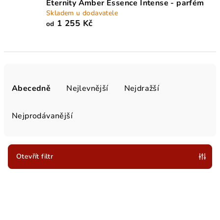
Eternity Amber Essence Intense - parfém
Skladem u dodavatele
1 255 Kč
od
Ř
a
Abecedně
Nejlevnější
Nejdražší
z
e
Nejprodávanější
n
í
p
Otevřít filtr
r
V
o
ý
d
p
u