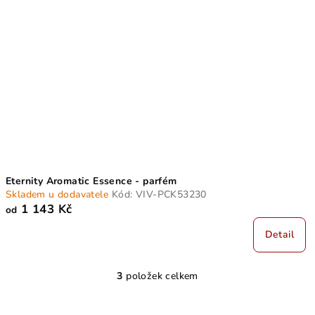
Eternity Aromatic Essence - parfém
Skladem u dodavatele
Kód:
VIV-PCK53230
1 143 Kč
od
Detail
3
položek celkem
O
v