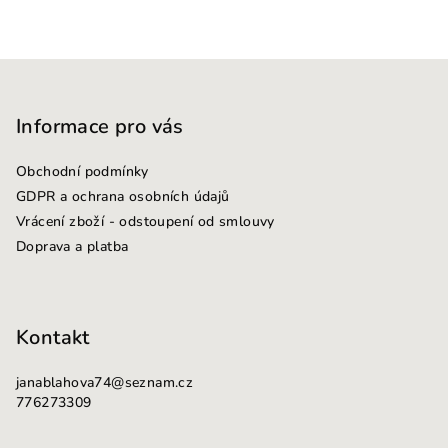
l
á
d
Z
a
c
á
í
p
Informace pro vás
p
a
r
Obchodní podmínky
t
v
GDPR a ochrana osobních údajů
k
í
Vrácení zboží - odstoupení od smlouvy
y
Doprava a platba
v
ý
p
i
Kontakt
s
u
janablahova74
@
seznam.cz
776273309