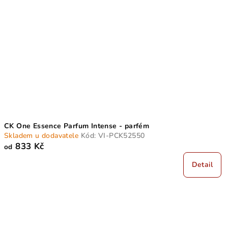
i
k
s
t
p
ů
r
o
d
u
k
t
CK One Essence Parfum Intense - parfém
ů
Skladem u dodavatele
Kód:
VI-PCK52550
833 Kč
od
Detail