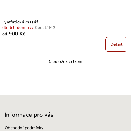
u
k
t
Lymfatická masáž
ů
dle tel. domluvy
Kód:
LYM2
900 Kč
od
Detail
1
položek celkem
O
v
l
á
d
Z
a
c
á
í
p
Informace pro vás
p
a
r
Obchodní podmínky