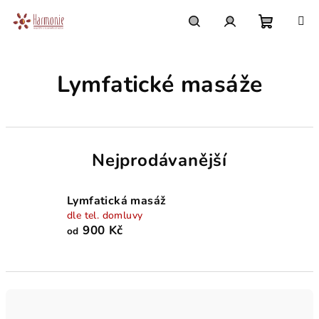
Přejít
na
obsah
Nákupn
Hledat
Přihlášení
Lymfatické masáže
košík
Nejprodávanější
Lymfatická masáž
dle tel. domluvy
900 Kč
od
Ř