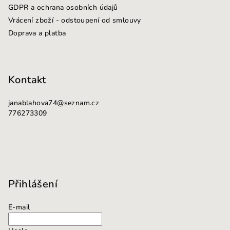
t
v
GDPR a ochrana osobních údajů
k
í
Vrácení zboží - odstoupení od smlouvy
y
Doprava a platba
v
ý
p
i
Kontakt
s
u
janablahova74
@
seznam.cz
776273309
Přihlášení
E-mail