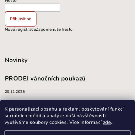
Heslo
Přihlásit se
Nová registrace
Zapomenuté heslo
Novinky
PRODEJ vánočních poukazů
20.11.2025
masáže
K personalizaci obsahu a reklam, poskytování funkcí
sociálních médií a analýze naší návštěvnosti
využíváme soubory cookies. Více informací
zde
.
13.10.2025