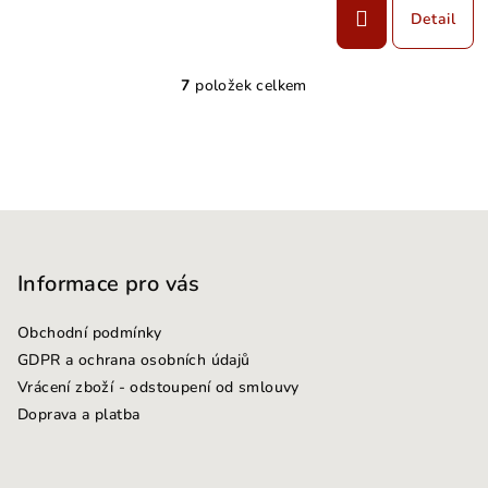
Detail
7
položek celkem
O
v
l
á
d
Z
a
c
á
í
p
Informace pro vás
p
a
r
Obchodní podmínky
t
v
GDPR a ochrana osobních údajů
k
í
Vrácení zboží - odstoupení od smlouvy
y
Doprava a platba
v
ý
p