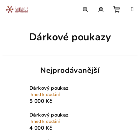
Přejít
na
obsah
Nákupn
Hledat
Přihlášení
Dárkové poukazy
košík
Nejprodávanější
Dárkový poukaz
Ihned k dodání
5 000 Kč
Dárkový poukaz
Ihned k dodání
4 000 Kč