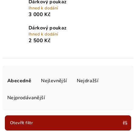
Dárkový poukaz
Ihned k dodání
3 000 Kč
Dárkový poukaz
Ihned k dodání
2 500 Kč
Ř
a
Abecedně
Nejlevnější
Nejdražší
z
e
Nejprodávanější
n
í
p
Otevřít filtr
r