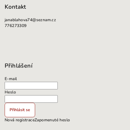
i
Kontakt
s
u
janablahova74
@
seznam.cz
776273309
Přihlášení
E-mail
Heslo
Přihlásit se
Nová registrace
Zapomenuté heslo