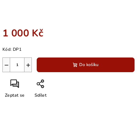
1 000 Kč
Měrná
Kód:
DP1
cena:
−
+
Do košíku
Zeptat se
Sdílet