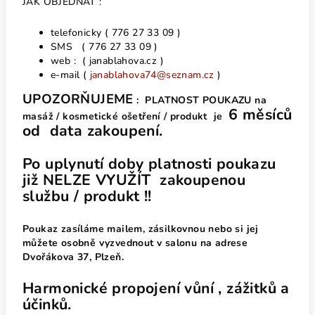
JAK OBJEDNAT :
telefonicky ( 776 27 33 09 )
SMS ( 776 27 33 09 )
web : ( janablahova.cz )
e-mail (
janablahova74@seznam.cz
)
UPOZORŇUJEME
: PLATNOST POUKAZU na
6 měsíců
masáž / kosmetické ošetření / produkt je
od data zakoupení.
Po uplynutí doby platnosti poukazu
již NELZE VYUŽÍT zakoupenou
službu / produkt !!
Poukaz zasíláme mailem, zásilkovnou nebo si jej
můžete osobně vyzvednout v salonu na adrese
Dvořákova 37, Plzeň.
Harmonické propojení vůní , zážitků a
účinků.