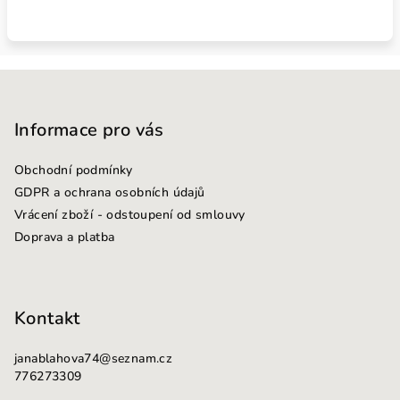
Z
á
p
Informace pro vás
a
Obchodní podmínky
t
GDPR a ochrana osobních údajů
í
Vrácení zboží - odstoupení od smlouvy
Doprava a platba
Kontakt
janablahova74
@
seznam.cz
776273309