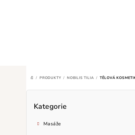
Přejít
na
obsah
/
PRODUKTY
/
NOBILIS TILIA
/
TĚLOVÁ KOSMETI
DOMŮ
P
o
Kategorie
Přeskočit
kategorie
s
Masáže
t