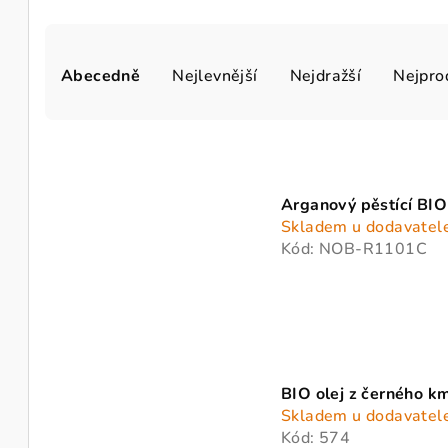
Ř
Abecedně
Nejlevnější
Nejdražší
Nejpro
a
z
V
e
ý
n
Arganový pěstící BIO
p
Skladem u dodavatel
í
Kód:
NOB-R1101C
i
p
s
r
p
o
r
d
BIO olej z černého k
o
Skladem u dodavatel
u
Kód:
574