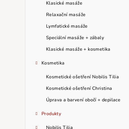
r
Klasické masáže
a
Relaxační masáže
n
Lymfatické masáže
n
Speciální masáže + zábaly
í
Klasické masáže + kosmetika
p
Kosmetika
a
Kosmetické ošetření Nobilis Tilia
n
Kosmetické ošetření Christina
e
Úprava a barvení obočí + depilace
l
Produkty
Nobilis Tilia