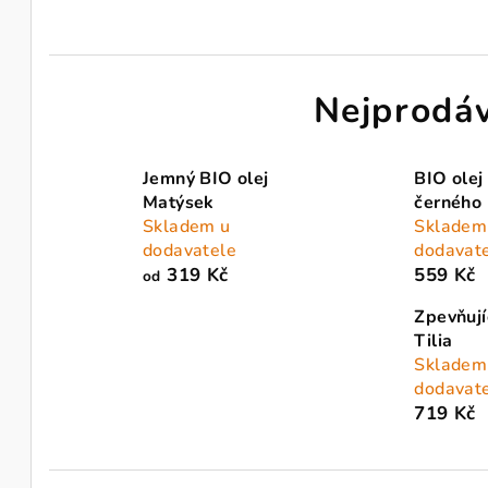
Nejprodáv
Jemný BIO olej
BIO olej
Matýsek
černého
Skladem u
Skladem
dodavatele
dodavat
319 Kč
559 Kč
od
Zpevňují
Tilia
Skladem
dodavat
719 Kč