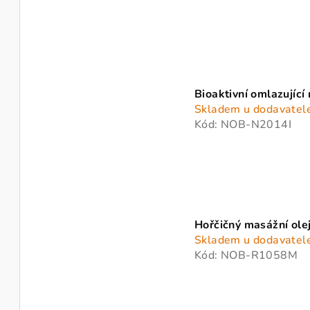
d
k
u
t
k
ů
t
Bioaktivní omlazující
ů
Skladem u dodavatel
Kód:
NOB-N2014I
Hořčičný masážní ole
Skladem u dodavatel
Kód:
NOB-R1058M