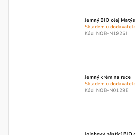
Jemný BIO olej Matý
Skladem u dodavatel
Kód:
NOB-N1926I
Jemný krém na ruce
Skladem u dodavatel
Kód:
NOB-N0129E
Jojobový pěstící BIO 