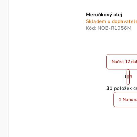
Meruňkový olej
Skladem u dodavatel
Kód:
NOB-R1056M
Načíst 12 dal
S
1
3
t
O
r
31
položek c
v
á
Nahor
n
l
k
á
o
d
v
a
á
c
n