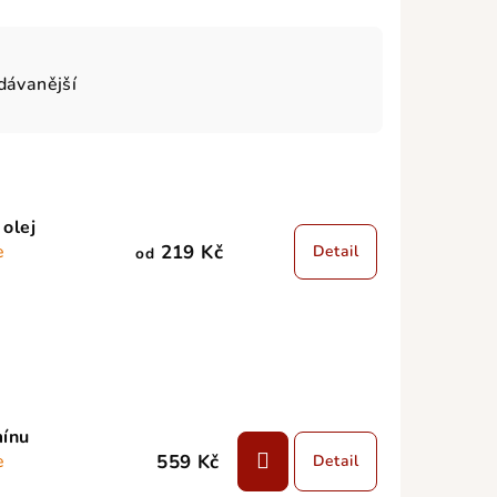
dávanější
 olej
219 Kč
e
Detail
od
mínu
559 Kč
e
Detail