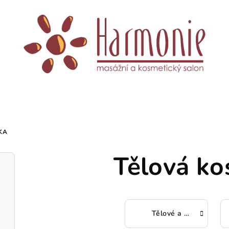
KA
Tělová ko
Tělové a masážní oleje