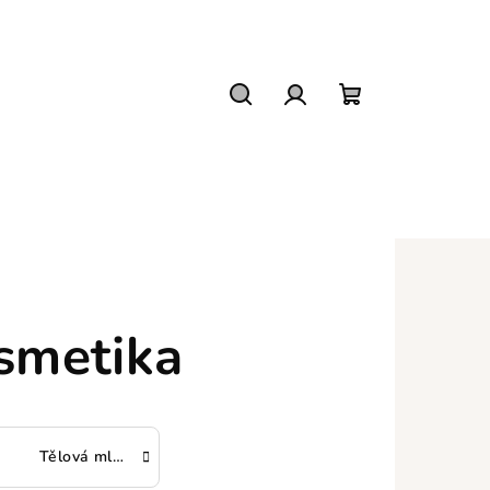
Hledat
Přihlášení
Nákupní
košík
smetika
Tělová mléka a krémy