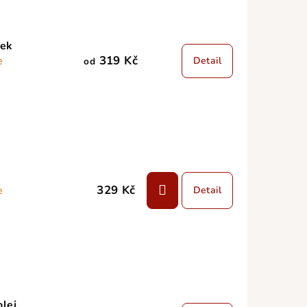
sek
319 Kč
e
Detail
od
329 Kč
e
Detail
olej