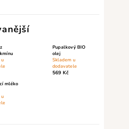
anější
 z
Pupalkový BIO
 kmínu
olej
 u
Skladem u
ele
dodavatele
569 Kč
cí mléko
 u
ele