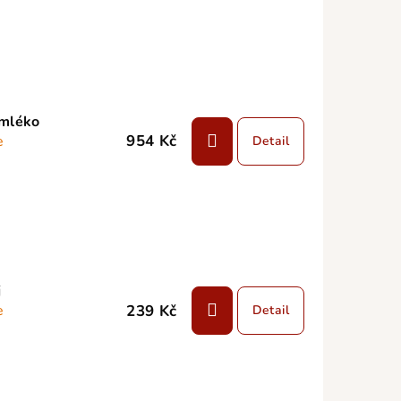
 mléko
954 Kč
e
Detail
j
239 Kč
e
Detail