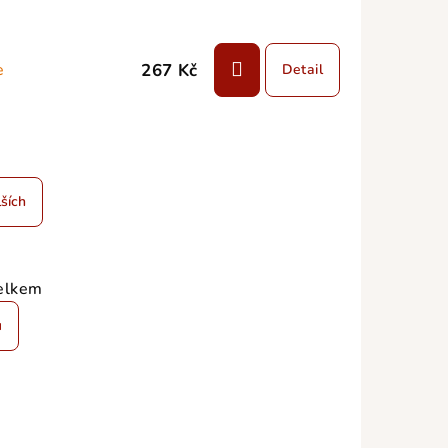
267 Kč
e
Detail
ších
elkem
u