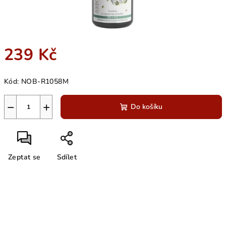
239 Kč
Měrná
Kód:
NOB-R1058M
cena:
−
+
Do košíku
Zeptat se
Sdílet