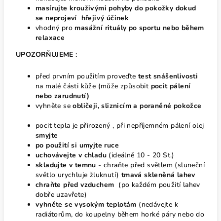
masírujte krouživými pohyby do pokožky dokud
se neprojeví
hřejivý účinek
vhodný pro
masážní rituály po sportu nebo během
relaxace
UPOZORŇUJEME :
před prvním použitím proveďte
test snášenlivosti
na malé části kůže (může způsobit
pocit pálení
nebo zarudnutí)
vyhněte se
obličeji, sliznicím a poraněné pokožce
pocit tepla je přirozený , při nepříjemném pálení olej
smyjte
po použití si umyjte ruce
uchovávejte v chladu
(ideálně 10 - 20 St.)
skladujte v temnu
- chraňte před světlem (sluneční
světlo urychluje žluknutí)
tmavá skleněná lahev
chraňte před vzduchem
(po každém použití lahev
dobře uzavřete)
vyhněte se vysokým teplotám
(nedávejte k
radiátorům, do koupelny během horké páry nebo do