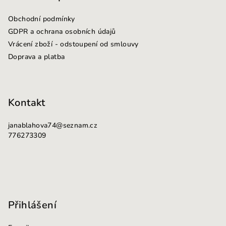
a
Obchodní podmínky
t
GDPR a ochrana osobních údajů
í
Vrácení zboží - odstoupení od smlouvy
Doprava a platba
Kontakt
janablahova74
@
seznam.cz
776273309
Přihlášení