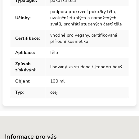
Typologie
:
pokožka těla
podpora prokrvení pokožky těla,
Učinky
:
uvolnění ztuhlých a namožených
svalů, prohřátí studených částí těla
vhodné pro vegany, certifikovaná
Certifikace
:
přírodní kosmetika
Aplikace
:
tělo
Způsob
lisovaný za studena / jednodruhový
získávání
:
Objem
:
100 ml
Typ
:
olej
Z
á
p
Informace pro vás