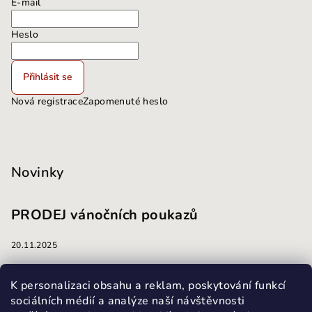
E-mail
Heslo
Přihlásit se
Nová registrace
Zapomenuté heslo
Novinky
PRODEJ vánočních poukazů
20.11.2025
masáže
K personalizaci obsahu a reklam, poskytování funkcí
sociálních médií a analýze naší návštěvnosti