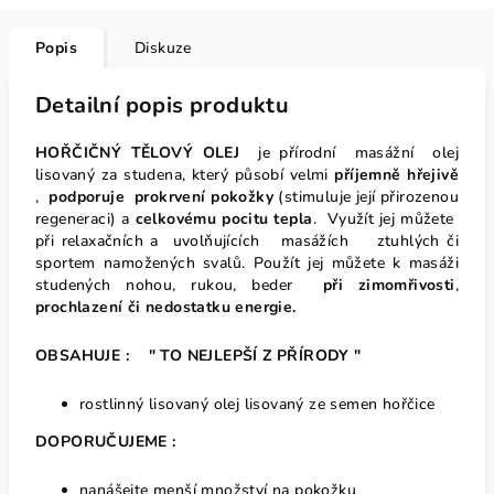
Popis
Diskuze
Detailní popis produktu
HOŘČIČNÝ TĚLOVÝ OLEJ
je přírodní masážní
olej
lisovaný za studena, který působí velmi
příjemně hřejivě
,
podporuje prokrvení
pokožky
(stimuluje její přirozenou
regeneraci) a
celkovému pocitu tepla
. Využít jej můžete
při relaxačních a uvolňujících masážích ztuhlých či
sportem namožených svalů. Použít jej můžete k masáži
studených nohou, rukou, beder
při zimomřivosti
,
prochlazení či
nedostatku energie.
OBSAHUJE : " TO NEJLEPŠÍ Z PŘÍRODY "
rostlinný lisovaný olej lisovaný ze semen hořčice
DOPORUČUJEME :
nanášejte menší množství na pokožku