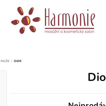
 MUŽE
/
DIOR
Dio
Nejprodáv