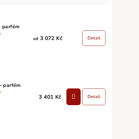
- parfém
e
3 072 Kč
Detail
od
- parfém
e
3 401 Kč
Detail