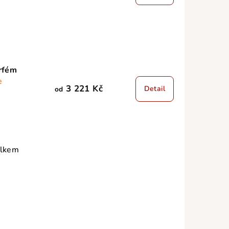
rfém
e
3 221 Kč
Detail
od
elkem