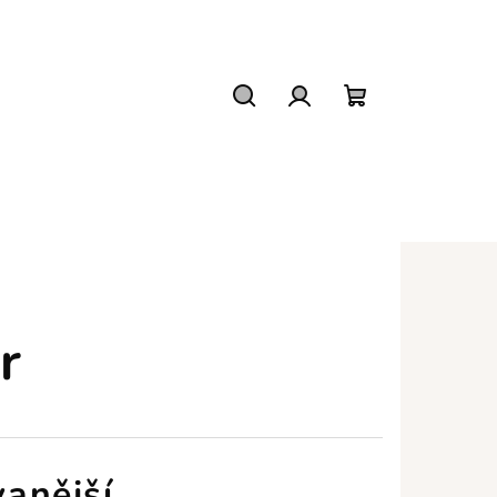
Hledat
Přihlášení
Nákupní
košík
r
anější