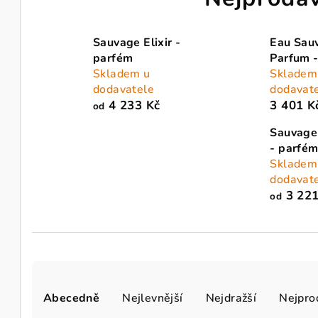
Sauvage Elixir -
Eau Sau
parfém
Parfum 
Skladem u
Skladem
dodavatele
dodavat
4 233 Kč
3 401 K
od
Sauvage
- parfé
Skladem
dodavat
3 221
od
Ř
Abecedně
Nejlevnější
Nejdražší
Nejpro
a