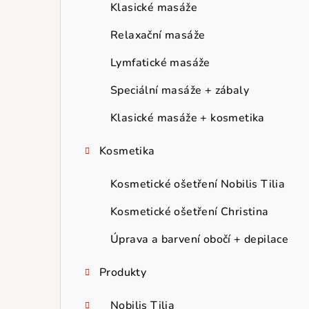
r
Klasické masáže
a
Relaxační masáže
n
Lymfatické masáže
n
Speciální masáže + zábaly
í
Klasické masáže + kosmetika
p
Kosmetika
a
Kosmetické ošetření Nobilis Tilia
n
Kosmetické ošetření Christina
e
Úprava a barvení obočí + depilace
l
Produkty
Nobilis Tilia