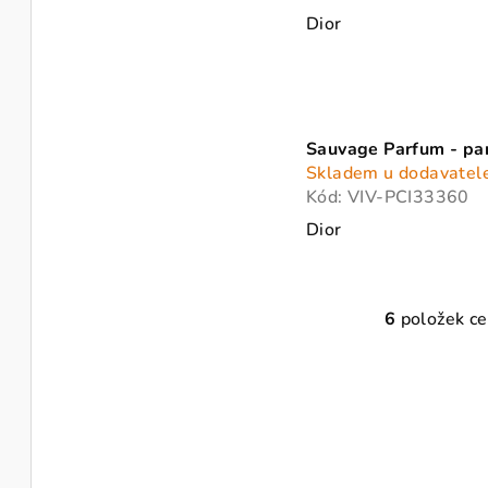
Dior
Sauvage Parfum - pa
Skladem u dodavatel
Kód:
VIV-PCI33360
Dior
6
položek c
O
v
l
á
d
a