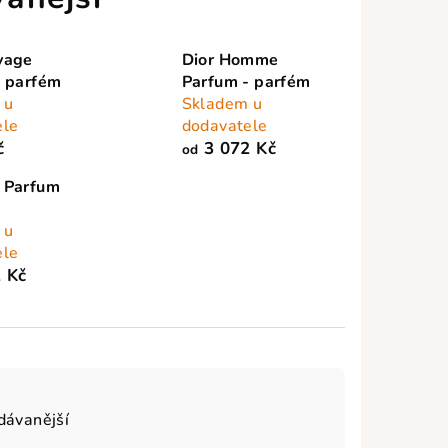
vage
Dior Homme
- parfém
Parfum - parfém
 u
Skladem u
ele
dodavatele
č
3 072 Kč
od
 Parfum
m
 u
ele
 Kč
dávanější