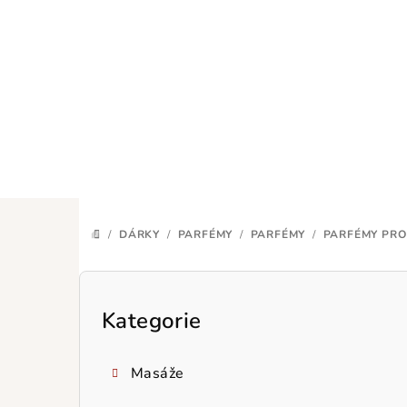
Přejít
na
obsah
/
DÁRKY
/
PARFÉMY
/
PARFÉMY
/
PARFÉMY PRO
DOMŮ
P
o
Kategorie
Přeskočit
kategorie
s
Masáže
t