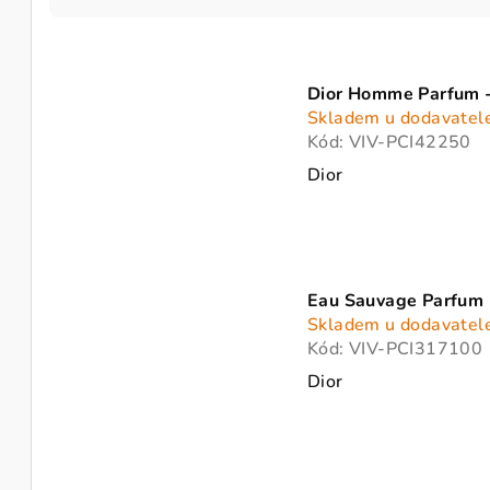
z
V
e
ý
Dior Homme Parfum 
n
Skladem u dodavatel
p
í
Kód:
VIV-PCI42250
i
Dior
p
s
r
p
o
r
Eau Sauvage Parfum 
d
Skladem u dodavatel
o
u
Kód:
VIV-PCI317100
d
Dior
k
u
t
k
ů