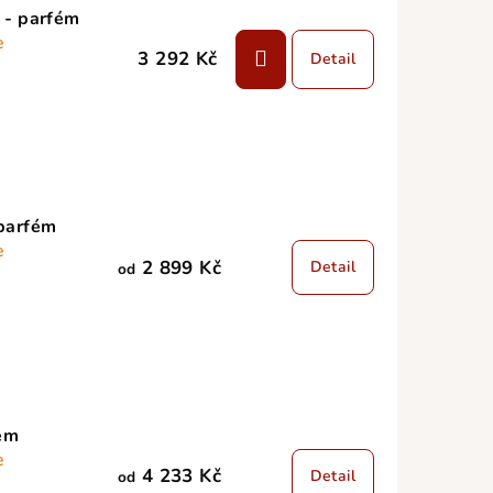
 - parfém
e
3 292 Kč
Detail
 parfém
e
2 899 Kč
Detail
od
fém
e
4 233 Kč
Detail
od