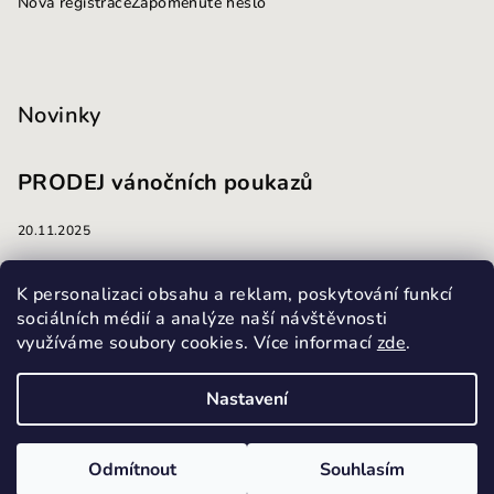
Nová registrace
Zapomenuté heslo
Novinky
PRODEJ vánočních poukazů
20.11.2025
masáže
K personalizaci obsahu a reklam, poskytování funkcí
sociálních médií a analýze naší návštěvnosti
využíváme soubory cookies. Více informací
zde
.
13.10.2025
Nastavení
Copyright 2026
Masážní a kosmetický salon Harmonie
.
Všechna práva vyhrazena.
Upravit nastavení cookies
Odmítnout
Souhlasím