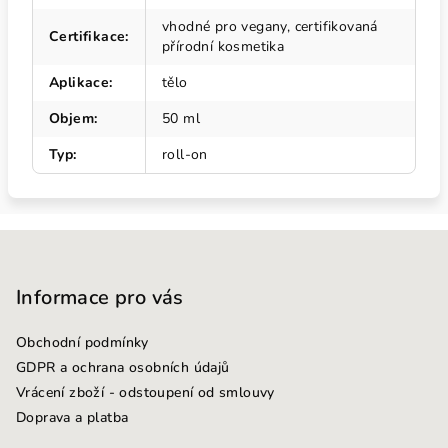
vhodné pro vegany, certifikovaná
Certifikace
:
přírodní kosmetika
Aplikace
:
tělo
Objem
:
50 ml
Typ
:
roll-on
Z
á
p
Informace pro vás
a
Obchodní podmínky
t
GDPR a ochrana osobních údajů
í
Vrácení zboží - odstoupení od smlouvy
Doprava a platba