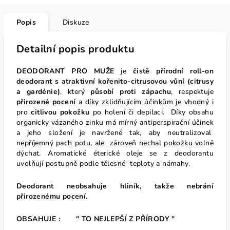
Popis
Diskuze
Detailní popis produktu
DEODORANT PRO MUŽE
je
čistě přírodní roll-on
deodorant s atraktivní kořenito-citrusovou vůní (citrusy
a gardénie)
, který
působí proti zápachu
, respektuje
přirozené pocení
a díky zklidňujícím účinkům je vhodný i
pro
citlivou pokožku
po holení či depilaci. Díky obsahu
organicky vázaného zinku má mírný antiperspirační účinek
a jeho složení je navržené tak, aby neutralizoval
nepříjemný pach potu, ale zároveň nechal pokožku volně
dýchat. Aromatické éterické oleje se z deodorantu
uvolňují postupně podle tělesné teploty a námahy.
Deodorant neobsahuje hliník, takže nebrání
přirozenému pocení.
OBSAHUJE : " TO NEJLEPŠÍ Z PŘÍRODY "