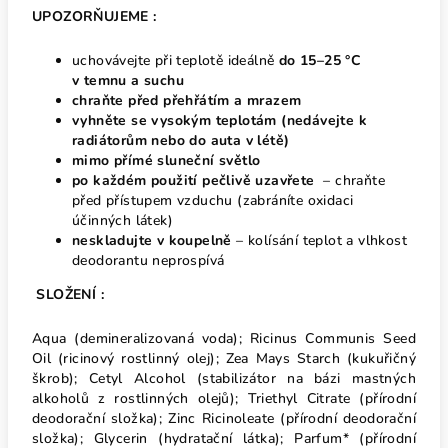
UPOZORŇUJEME :
uchovávejte při teplotě ideálně
do 15–25 °C
v
temnu a suchu
chraňte před
přehřátím a mrazem
vyhněte se vysokým teplotám
(nedávejte k
radiátorům nebo do auta v létě)
mimo přímé sluneční světlo
po každém použití pečlivě uzavřete
– chraňte
před přístupem vzduchu (zabráníte oxidaci
účinných látek)
neskladujte v koupelně
– kolísání teplot a vlhkost
deodorantu neprospívá
SLOŽENÍ :
Aqua (demineralizovaná voda); Ricinus Communis Seed
Oil (ricinový rostlinný olej); Zea Mays Starch (kukuřičný
škrob); Cetyl Alcohol (stabilizátor na bázi mastných
alkoholů z rostlinných olejů); Triethyl Citrate (přírodní
deodorační složka); Zinc Ricinoleate (přírodní deodorační
složka); Glycerin (hydratační látka); Parfum* (přírodní