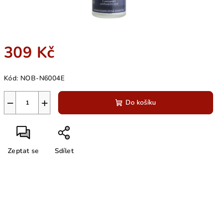
309 Kč
Měrná
Kód:
NOB-N6004E
cena:
−
+
Do košíku
Zeptat se
Sdílet