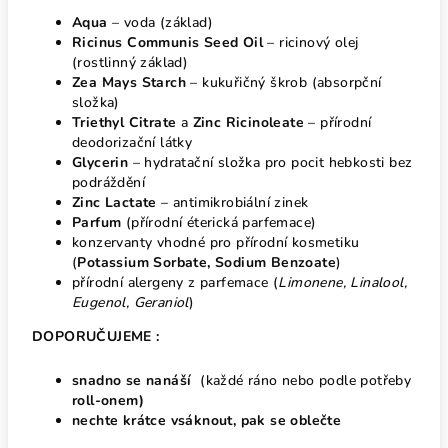
Aqua
– voda (základ)
Ricinus Communis Seed Oil
– ricinový olej
(rostlinný základ)
Zea Mays Starch
– kukuřičný škrob (absorpční
složka)
Triethyl Citrate
a
Zinc Ricinoleate
– přírodní
deodorizační látky
Glycerin
– hydratační složka pro pocit hebkosti bez
podráždění
Zinc Lactate
– antimikrobiální zinek
Parfum
(přírodní éterická parfemace)
konzervanty vhodné pro přírodní kosmetiku
(
Potassium Sorbate, Sodium Benzoate
)
přírodní alergeny z parfemace (
Limonene, Linalool,
Eugenol, Geraniol
)
DOPORUČUJEME :
snadno se nanáší
(každé ráno nebo podle potřeby
roll-onem)
nechte krátce vsáknout, pak se oblečte