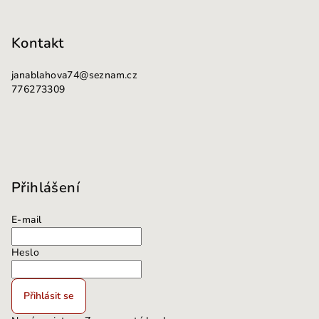
Kontakt
janablahova74
@
seznam.cz
776273309
Přihlášení
E-mail
Heslo
Přihlásit se