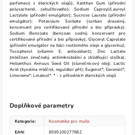
parfemace z éterických olejů); Xanthan Gum (přírodní
polysacharid, zahušťovadlo); Sodium Caproyl/Lauroyl
Lactylate (přírodní emulgátor); Sucrose Laurate (přírodní
emulgátor); Potassium Sorbate (sorban draselný,
konzervant pro certifikované přírodní a bio přípravky);
Sodium Benzoate (benzoan sodný, konzervant pro
certifikované přírodní a bio přípravky); Glyceryl Caprylate
(přírodní emulgátor na bázi rostlinného oleje a glycerinu);
Tocopherol (vitamin E, antioxidant); Zinc Lactate
(mléčnan zinečnatý, antimikrobiální a zklidňující složka);
Helianthus Annuus Seed Oil (slunečnicový olej); Lactic
Acid (kyselina mléčná, regulátor pH); Eugenol*; Geraniol*;
Limonene*; Linalool*. * - z přírodních éterických olejů
Doplňkové parametry
Kategorie
:
Kosmetika pro muže
EAN
:
8595100277862