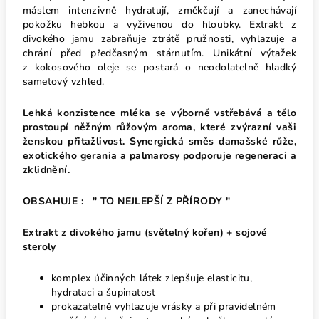
máslem intenzivně hydratují, změkčují a zanechávají
pokožku hebkou a vyživenou do hloubky. Extrakt z
divokého jamu zabraňuje ztrátě pružnosti, vyhlazuje a
chrání před předčasným stárnutím. Unikátní výtažek
z kokosového oleje se postará o neodolatelně hladký
sametový vzhled.
Lehká konzistence mléka se výborně vstřebává a tělo
prostoupí něžným růžovým aroma, které zvýrazní vaši
ženskou přitažlivost.
Synergická směs damašské růže,
exotického gerania a palmarosy podporuje regeneraci a
zklidnění.
OBSAHUJE : " TO NEJLEPŠÍ Z PŘÍRODY "
Extrakt z divokého jamu (světelný kořen) + sojové
steroly
komplex účinných látek zlepšuje elasticitu,
hydrataci a šupinatost
prokazatelně vyhlazuje vrásky a při pravidelném