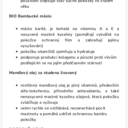
používání zlepšuje stav suché pokožky ve zralém
věku
BIO Bambucké máslo
máslo karité, je bohaté na vitaminy A a E a
nasycené mastné kyseliny (pomáhají vytvářet na
pokožce ochranný film a zabraňují jejímu
vysušování)
pokožku okamžitě zjemňuje a hydratuje
podporuje produkci kolagenu a působí proti vlivům
podílejícím se na jejím předčasném stárnutí
Mandlový olej za studena lisovaný
rostlinný mandlový olej je plný vitaminů, především
alfa-tokoferolu, přírodního antioxidantu, a také
nenasycené mastné kyseliny olejové, která pokožku
zvláčňuje a vyživuje
velmi rychle se vstřebává, nezanechává pocit
mastnoty a pomáhá udržet ochrannou bariéru
pokožky