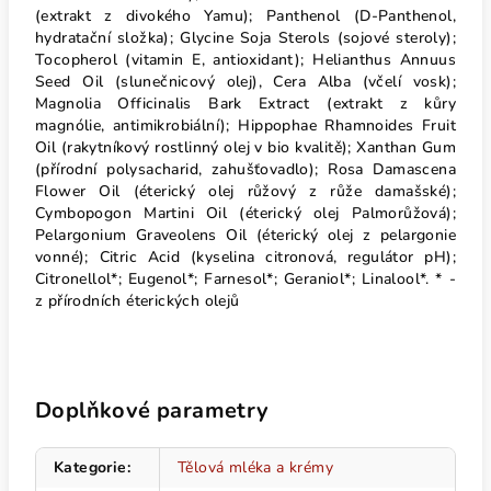
(extrakt z divokého Yamu); Panthenol (D-Panthenol,
hydratační složka); Glycine Soja Sterols (sojové steroly);
Tocopherol (vitamin E, antioxidant); Helianthus Annuus
Seed Oil (slunečnicový olej), Cera Alba (včelí vosk);
Magnolia Officinalis Bark Extract (extrakt z kůry
magnólie, antimikrobiální); Hippophae Rhamnoides Fruit
Oil (rakytníkový rostlinný olej v bio kvalitě); Xanthan Gum
(přírodní polysacharid, zahušťovadlo); Rosa Damascena
Flower Oil (éterický olej růžový z růže damašské);
Cymbopogon Martini Oil (éterický olej Palmorůžová);
Pelargonium Graveolens Oil (éterický olej z pelargonie
vonné); Citric Acid (kyselina citronová, regulátor pH);
Citronellol*; Eugenol*; Farnesol*; Geraniol*; Linalool*. * -
z přírodních éterických olejů
Doplňkové parametry
Kategorie
:
Tělová mléka a krémy