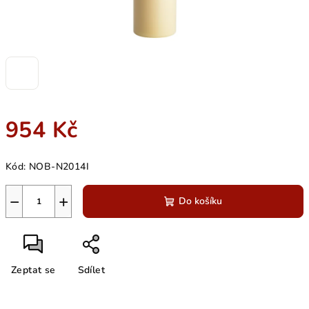
954 Kč
Měrná
Kód:
NOB-N2014I
cena:
−
+
Do košíku
Zeptat se
Sdílet