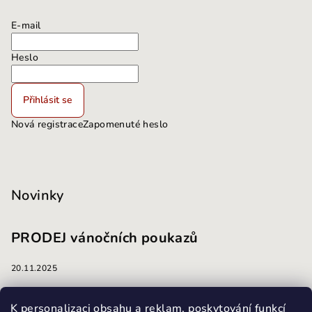
E-mail
Heslo
Přihlásit se
Nová registrace
Zapomenuté heslo
Novinky
PRODEJ vánočních poukazů
20.11.2025
masáže
K personalizaci obsahu a reklam, poskytování funkcí