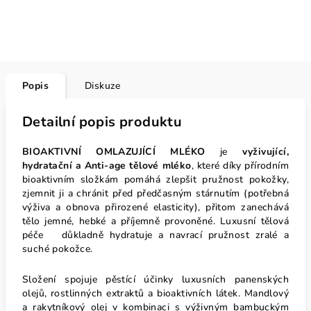
Popis
Diskuze
Detailní popis produktu
BIOAKTIVNÍ OMLAZUJÍCÍ MLÉKO
je
vyživující,
hydratační a Anti-age tělové mléko
, které díky přírodním
bioaktivním složkám pomáhá zlepšit pružnost pokožky,
zjemnit ji a chránit před předčasným stárnutím
(potřebná
výživa a obnova přirozené elasticity), přitom zanechává
tělo jemné, hebké a příjemně provoněné. Luxusní tělová
péče důkladně hydratuje a navrací pružnost zralé a
suché pokožce.
Složení spojuje pěstící účinky luxusních panenských
olejů, rostlinných extraktů a bioaktivních látek. Mandlový
a rakytníkový olej v kombinaci s výživným bambuckým