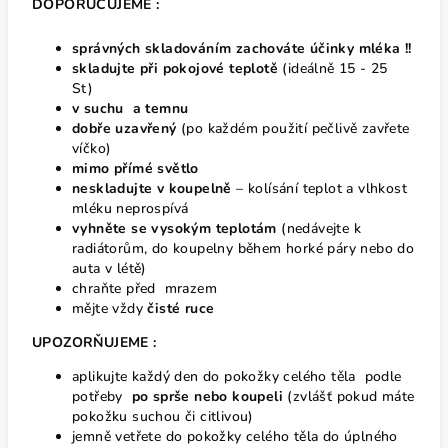
DOPORUČUJEME :
správných skladováním zachováte účinky mléka !!
skladujte při pokojové teplotě
(ideálně 15 - 25
St)
v suchu a temnu
dobře uzavřený
(po každém použití pečlivě zavřete
víčko)
mimo přímé světlo
neskladujte v koupelně
– kolísání teplot a vlhkost
mléku neprospívá
vyhněte se vysokým teplotám
(nedávejte k
radiátorům, do koupelny během horké páry nebo do
auta v létě)
chraňte před mrazem
mějte vždy
čisté ruce
UPOZORŇUJEME :
aplikujte každý den do pokožky celého těla podle
potřeby
po sprše nebo koupeli
(zvlášť pokud máte
pokožku suchou či citlivou)
jemně vetřete do pokožky celého těla do úplného