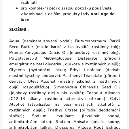
vsáknutí
pro komplexní péči o zralou pokožku používejte
v kombinaci s dalšími produkty řady
Anti-Age de
luxe
SLOŽENÍ :
Aqua (demineralizovaná voda); Butyrospermum Parkii
Seed Butter (máslo karité v bio kvalitě, rostlinný tuk);
Prunus Amygdalus Dulcis Oil (mandlový rostlinný olej);
Polyglyceryl-3 Methylglucose Distearate (přírodní
emulgátor na bázi glycerinu, glukózy a rostlinných olejů);
Glycerin (hydratační látka); Ethyl Linoleate (derivát
mastné kyseliny linoleové); Panthenyl Triacetate (přírodní
derivát); Oleyl Alcohol (mastný alkohol z rostlinných
olejů, rozpouštědlo); Simmondsia Chinensis Seed Oil
(jojobový rostlinný olej v bio kvalitě); Coconut Alkanes
(C12-18 alkany, rostlinná alternativa silikonu); Cetyl
Alcohol (stabilizátor na bázi mastných alkoholů z
rostlinných olejů); Triethyl Citrate (přírodní deodorační
složka); Sodium Levulinate (levulinát sodný,
antimikrobiální látka); Sodium Anisate (anisát sodný,
antimikrobiální látka); Dioscorea Villosa Root Extract