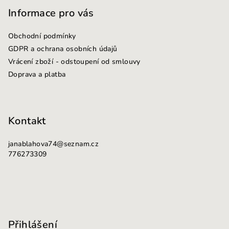
p
Informace pro vás
a
Obchodní podmínky
t
GDPR a ochrana osobních údajů
í
Vrácení zboží - odstoupení od smlouvy
Doprava a platba
Kontakt
janablahova74
@
seznam.cz
776273309
Přihlášení