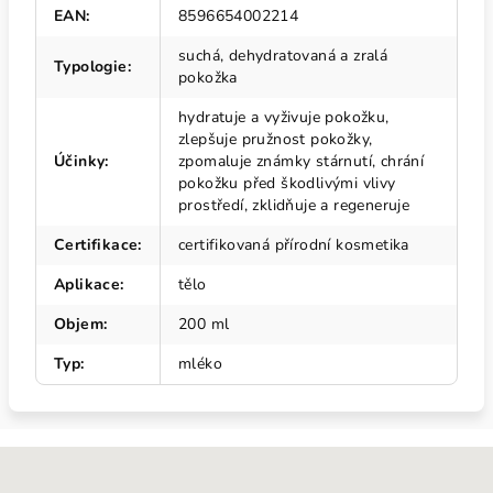
EAN
:
8596654002214
suchá, dehydratovaná a zralá
Typologie
:
pokožka
hydratuje a vyživuje pokožku,
zlepšuje pružnost pokožky,
Účinky
:
zpomaluje známky stárnutí, chrání
pokožku před škodlivými vlivy
prostředí, zklidňuje a regeneruje
Certifikace
:
certifikovaná přírodní kosmetika
Aplikace
:
tělo
Objem
:
200 ml
Typ
:
mléko
Z
á