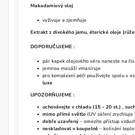
Makadamiový olej
vyživuje a zjemňuje
Extrakt z divokého jamu, éterické oleje (rů
DOPORUČUJEME :
pár kapek olejového séra naneste na či
jemnou masáží vmasíruje
pro komplexní péči používejte spolu s o
luxe
UPOZORŇUJEME :
uchovávejte v chladu (15 - 20 st.) , su
mimo přímé světlo
(UV záření zrychluje 
dobře uzavřený
– omezíte přístup vzduc
neskladovat v koupelně
– kolísání teplo