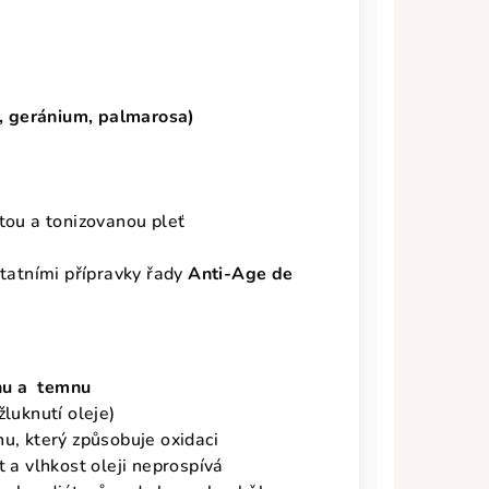
že, geránium, palmarosa)
stou a tonizovanou pleť
statními přípravky řady
Anti-Age de
chu a temnu
žluknutí oleje)
hu, který způsobuje oxidaci
t a vlhkost oleji neprospívá