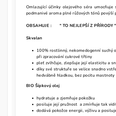
Omlazující účinky olejového séra umocňuje s
podmanivé aroma plné růžových tónů povýší p
OBSAHUJE : " TO NEJLEPŠÍ Z PŘÍRODY
Skvalan
100% rostlinný, nekomedogenní suchý o
při zpracování cukrové třtiny
pleť zvlhčuje, zlepšuje její elasticitu a 
díky své struktuře se velice snadno vst
hedvábně hladkou, bez pocitu mastnoty
BIO Šípkový olej
hydratuje a zjemňuje pokožku
posiluje její pružnost a zmírňuje tak vid
dodává pokožce energii, výživu a posilu