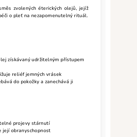
měs zvolených éterických olejů, jejíž
éči o pleť na nezapomenutelný rituál.
 "
lej získávaný udržitelným přístupem
snižuje reliéf jemných vrásek
řebává do pokožky a zanechává ji
itelné projevy stárnutí
je její obranyschopnost