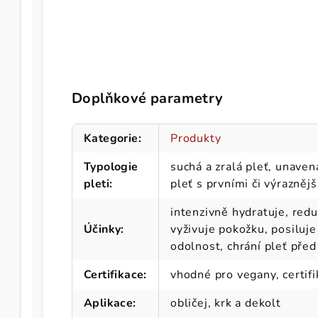
Doplňkové parametry
Kategorie
:
Produkty
Typologie
suchá a zralá pleť, unave
pleti
:
pleť s prvními či výrazněj
intenzivně hydratuje, red
Účinky
:
vyživuje pokožku, posiluje 
odolnost, chrání pleť před
Certifikace
:
vhodné pro vegany, certif
Aplikace
:
obličej, krk a dekolt