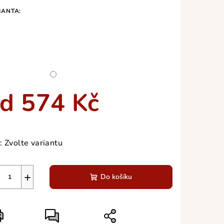
duktu
IANTA:
zdiček.
od
574 Kč
ná
a:
:
Zvolte variantu
+
Do košíku