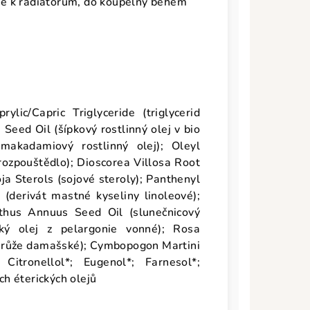
e k radiátorům, do koupelny během
rylic/Capric Triglyceride (triglycerid
Seed Oil (šípkový rostlinný olej v bio
(makadamiový rostlinný olej); Oleyl
 rozpouštědlo); Dioscorea Villosa Root
ja Sterols (sojové steroly); Panthenyl
e (derivát mastné kyseliny linoleové);
nthus Annuus Seed Oil (slunečnicový
cký olej z pelargonie vonné); Rosa
z růže damašské); Cymbopogon Martini
 Citronellol*; Eugenol*; Farnesol*;
ch éterických olejů