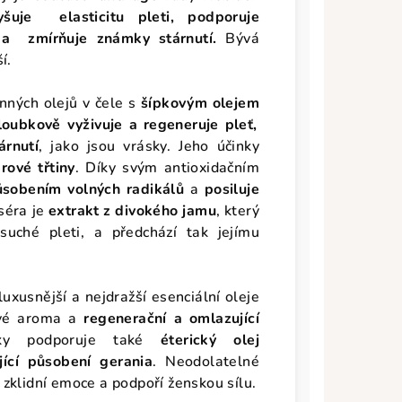
yšuje elasticitu pleti, podporuje
 a zmírňuje známky stárnutí.
Bývá
í.
nných olejů v čele s
šípkovým olejem
loubkově
vyživuje a regeneruje pleť,
árnutí
, jako jsou vrásky. Jeho účinky
rové třtiny
. Díky svým antioxidačním
ůsobením volných radikálů
a
posiluje
séra je
extrakt z divokého jamu
, který
suché pleti, a předchází tak jejímu
luxusnější a nejdražší esenciální oleje
ové aroma a
regenerační a omlazující
nky podporuje také
éterický olej
jící působení gerania
. Neodolatelné
zklidní emoce a podpoří ženskou sílu.