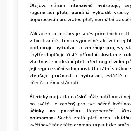
Olejové sérum
intenzivně hydratuje, zv
regeneraci pleti, pomáhá vyhladit vrásky
doporučován pro zralou pleť, normální až sušš
Základem receptury je směs přírodních rostli
v bio kvalitě. Tento výjimečně aktivní olej
h
podporuje hydrataci a zmírňuje projevy st
chytře doplňuje čistě
přírodní skvalan z cuk
vlastnostem
chrání pleť před negativním p
její regenerační schopnost.
Unikátní složkou 
zlepšuje pružnost a hydrataci
, zvláště u 
předčasnému stárnutí.
Éterický olej z damašské růže
patří mezi nej
na světě. Je ceněný pro své něžné květin
účinky na pokožku
. Regenerační úči
palmarosa.
Suchá zralá pleť ocení
zklidňu
květinové tóny této aromaterapeutické směsi 