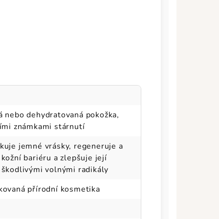
ná nebo dehydratovaná pokožka,
šími známkami stárnutí
ukuje jemné vrásky, regeneruje a
kožní bariéru a zlepšuje její
 škodlivými volnými radikály
ikovaná přírodní kosmetika