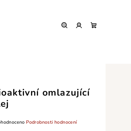
Hledat
Přihlášení
Nákupní
košík
ioaktivní omlazující
lej
měrné
hodnoceno
Podrobnosti hodnocení
nocení