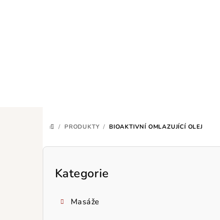
Přejít
na
obsah
/
PRODUKTY
/
BIOAKTIVNÍ OMLAZUJÍCÍ OLEJ
DOMŮ
P
o
Kategorie
Přeskočit
kategorie
s
Masáže
t