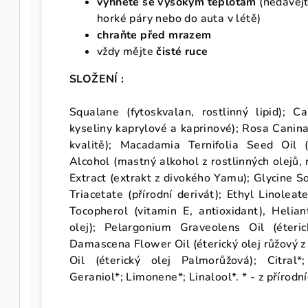
vyhněte se vysokým teplotám
(nedávejt
horké páry nebo do auta v létě)
chraňte před mrazem
vždy mějte
čisté ruce
SLOŽENÍ :
Squalane (fytoskvalan, rostlinný lipid); Cap
kyseliny kaprylové a kaprinové); Rosa Canina 
kvalitě); Macadamia Ternifolia Seed Oil 
Alcohol (mastný alkohol z rostlinných olejů,
Extract (extrakt z divokého Yamu); Glycine So
Triacetate (přírodní derivát); Ethyl Linoleat
Tocopherol (vitamin E, antioxidant), Helia
olej); Pelargonium Graveolens Oil (éteri
Damascena Flower Oil (éterický olej růžový 
Oil (éterický olej Palmorůžová); Citral*;
Geraniol*; Limonene*; Linalool*. * - z přírodní