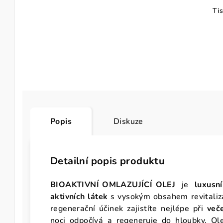
Ti
Popis
Diskuze
Detailní popis produktu
BIOAKTIVNÍ OMLAZUJÍCÍ OLEJ
je
luxusní
aktivních látek
s vysokým obsahem revitalizač
regenerační účinek zajistíte nejlépe při
več
noci odpočívá a regeneruje do hloubky. Ol