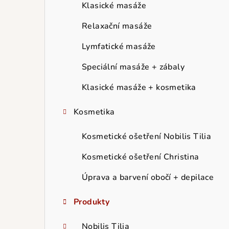
r
Klasické masáže
a
Relaxační masáže
n
Lymfatické masáže
n
Speciální masáže + zábaly
í
Klasické masáže + kosmetika
p
Kosmetika
a
Kosmetické ošetření Nobilis Tilia
n
Kosmetické ošetření Christina
e
Úprava a barvení obočí + depilace
l
Produkty
Nobilis Tilia