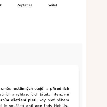
sk
Zeptat se
Sdílet
 směs rostlinných olejů
a
přírodních
ních a vyhlazujících látek. Intenzivní
erním ošetření pleti
, kdy pleť během
ej je součástí
anti-age
řady Nobilis.