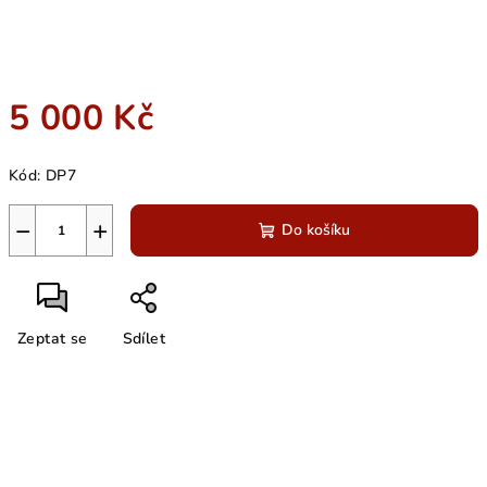
5 000 Kč
Měrná
Kód:
DP7
cena:
−
+
Do košíku
Zeptat se
Sdílet