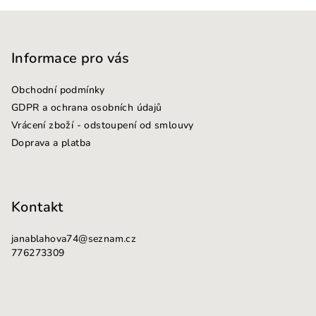
Z
á
p
Informace pro vás
a
Obchodní podmínky
t
GDPR a ochrana osobních údajů
í
Vrácení zboží - odstoupení od smlouvy
Doprava a platba
Kontakt
janablahova74
@
seznam.cz
776273309