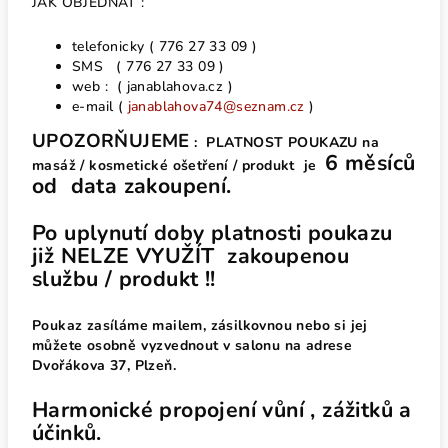
JAK OBJEDNAT :
telefonicky ( 776 27 33 09 )
SMS ( 776 27 33 09 )
web : ( janablahova.cz )
e-mail (
janablahova74@seznam.cz
)
UPOZORŇUJEME
: PLATNOST POUKAZU na
6 měsíců
masáž / kosmetické ošetření / produkt je
od data zakoupení.
Po uplynutí doby platnosti poukazu
již NELZE VYUŽÍT zakoupenou
službu / produkt !!
Poukaz zasíláme mailem, zásilkovnou nebo si jej
můžete osobně vyzvednout v salonu na adrese
Dvořákova 37, Plzeň.
Harmonické propojení vůní , zážitků a
účinků.