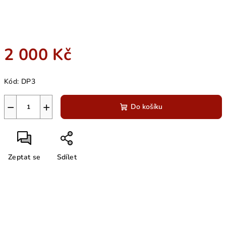
2 000 Kč
Měrná
Kód:
DP3
cena:
−
+
Do košíku
Zeptat se
Sdílet