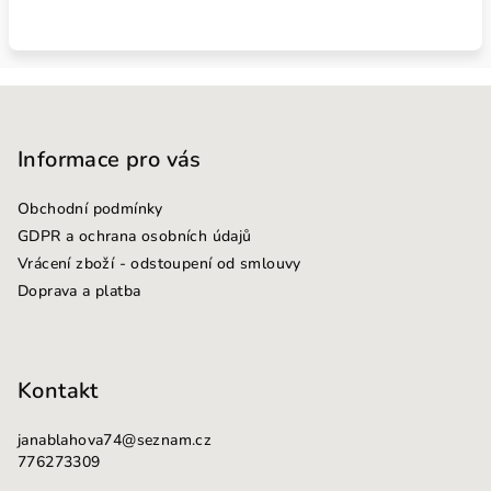
Z
á
p
Informace pro vás
a
Obchodní podmínky
t
GDPR a ochrana osobních údajů
í
Vrácení zboží - odstoupení od smlouvy
Doprava a platba
Kontakt
janablahova74
@
seznam.cz
776273309