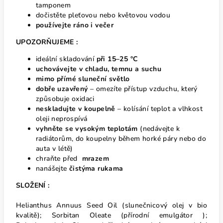
tamponem
dočistěte pleťovou nebo květovou vodou
používejte ráno i večer
UPOZORŇUJEME :
ideální skladování
při 15–25 °C
uchovávejte v chladu, temnu a suchu
mimo přímé sluneční světlo
dobře uzavřený
– omezíte přístup vzduchu, který
způsobuje oxidaci
neskladujte v koupelně
– kolísání teplot a vlhkost
oleji neprospívá
vyhněte se vysokým teplotám
(nedávejte k
radiátorům, do koupelny během horké páry nebo do
auta v létě)
chraňte před
mrazem
nanášejte
čistýma rukama
SLOŽENÍ :
Helianthus Annuus Seed Oil (slunečnicový olej v bio
kvalitě); Sorbitan Oleate (přírodní emulgátor );