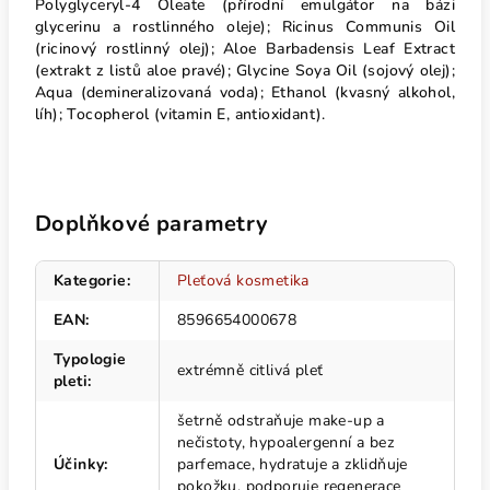
Polyglyceryl-4 Oleate (přírodní emulgátor na bázi
glycerinu a rostlinného oleje); Ricinus Communis Oil
(ricinový rostlinný olej); Aloe Barbadensis Leaf Extract
(extrakt z listů aloe pravé); Glycine Soya Oil (sojový olej);
Aqua (demineralizovaná voda); Ethanol (kvasný alkohol,
líh); Tocopherol (vitamin E, antioxidant).
Doplňkové parametry
Kategorie
:
Pleťová kosmetika
EAN
:
8596654000678
Typologie
extrémně citlivá pleť
pleti
:
šetrně odstraňuje make-up a
nečistoty, hypoalergenní a bez
Účinky
:
parfemace, hydratuje a zklidňuje
pokožku, podporuje regenerace