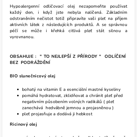
Hypoalergenní odličovací olej nezapomeňte používat
každý den, i když jste nebyla nalíčená. Základním
odstraněním nečistot totiž připravíte vaši pleť na příjem
aktivních látek z následujících produktů. A se správnou
péčí se může i křehká citlivá pleť stát silnou a
vyrovnanou.
OBSAHUJE : " TO NEJLEPŠÍ Z PŘÍRODY " ODLÍČENÍ
BEZ PODRÁŽDĚNÍ
BIO slunečnicový olej
bohatý na vitamin E a esenciální mastné kyseliny
pomáhá hydratovat, zklidňovat a chránit pleť před
negativním působením volných radikálů ( pleť
zanechává hedvábně jemnou a projasněnou )
pleť projasňuje a dodává ji hebkost
Ricinový olej