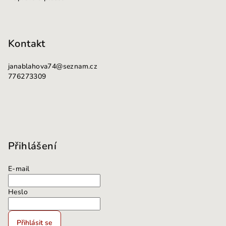
Kontakt
janablahova74
@
seznam.cz
776273309
Přihlášení
E-mail
Heslo
Přihlásit se