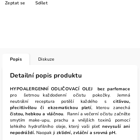
Zeptat se
Sdílet
Popis
Diskuze
Detailní popis produktu
HYPOALERGENNÍ ODLIČOVACÍ OLEJ bez parfemace
pro šetrnou každodenní očistu pokožky. Jemná
neutrální receptura potěší každého s
citlivou,
přecitlivělou či ekzematickou pletí
, kterou zanechá
čistou, hebkou a vláčnou
. Ranní a večerní očistu začněte
smytím make-upu, prachu a vnějších toxinů pomocí
lehkého hydrofilního oleje, který vaši pleť
nevysuší ani
nepodráždí.
Naopak ji
zklidní, zvláční a srovná pH.