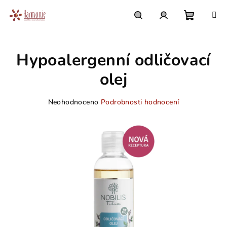
Přejít
na
obsah
Nákupn
Hledat
Přihlášení
Hypoalergenní odličovací
košík
olej
Průměrné
Neohodnoceno
Podrobnosti hodnocení
hodnocení
produktu
je
0,0
z
5
hvězdiček.