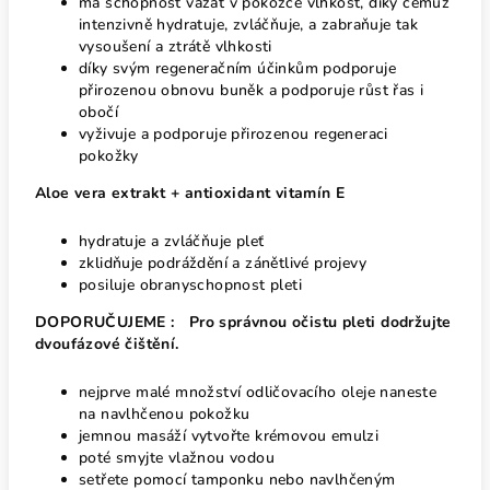
má schopnost vázat v pokožce vlhkost, díky čemuž
intenzivně hydratuje, zvláčňuje, a zabraňuje tak
vysoušení a ztrátě vlhkosti
díky svým regeneračním účinkům podporuje
přirozenou obnovu buněk a podporuje růst řas i
obočí
vyživuje a podporuje přirozenou regeneraci
pokožky
Aloe vera extrakt + antioxidant vitamín E
hydratuje a zvláčňuje pleť
zklidňuje podráždění a zánětlivé projevy
posiluje obranyschopnost pleti
DOPORUČUJEME :
Pro správnou očistu pleti dodržujte
dvoufázové čištění.
nejprve malé množství odličovacího oleje naneste
na navlhčenou pokožku
jemnou masáží vytvořte krémovou emulzi
poté smyjte vlažnou vodou
setřete pomocí tamponku nebo navlhčeným