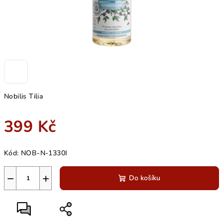
Nobilis Tilia
399 Kč
Měrná
Kód:
NOB-N-1330I
cena:
−
+
Do košíku