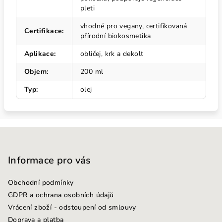
pleti
vhodné pro vegany, certifikovaná
Certifikace
:
přírodní biokosmetika
Aplikace
:
obličej, krk a dekolt
Objem
:
200 ml
Typ
:
olej
Z
á
p
Informace pro vás
a
Obchodní podmínky
t
GDPR a ochrana osobních údajů
í
Vrácení zboží - odstoupení od smlouvy
Doprava a platba