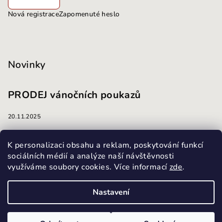
Nová registrace
Zapomenuté heslo
Novinky
PRODEJ vánočních poukazů
20.11.2025
masáže
K personalizaci obsahu a reklam, poskytování funkcí
sociálních médií a analýze naší návštěvnosti
využíváme soubory cookies. Více informací
zde
.
13.10.2025
Nastavení
Copyright 2026
Masážní a kosmetický salon Harmonie
.
Všechna práva vyhrazena.
Upravit nastavení cookies