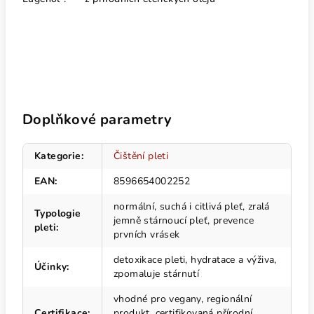
Doplňkové parametry
Kategorie
:
Čištění pleti
EAN
:
8596654002252
normální, suchá i citlivá pleť, zralá
Typologie
jemně stárnoucí pleť, prevence
pleti
:
prvních vrásek
detoxikace pleti, hydratace a výživa,
Účinky
:
zpomaluje stárnutí
vhodné pro vegany, regionální
Certifikace
:
produkt, certifikovaná přírodní