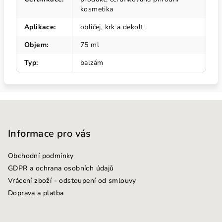
kosmetika
Aplikace
:
obličej, krk a dekolt
Objem
:
75 ml
Typ
:
balzám
Z
á
p
Informace pro vás
a
Obchodní podmínky
t
GDPR a ochrana osobních údajů
í
Vrácení zboží - odstoupení od smlouvy
Doprava a platba