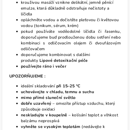
krouživou masáží vznikne delikátní, jemně pěnící
emulze, která důkladně odstraňuje nečistoty a
líčidla
opláchněte vodou a dočistěte pleťovou či květovou
vodou (tonikum, sérum, krém)
pokud používáte voděodolné líčidla či řasenku,
doporučujeme buď prodlouženou dobu setření nebo
kombinaci s odličovacím olejem či dvoufázovým
odličovačem
doporučujeme kombinovat s dalšími
produkty
Lipové detoxikační péče
používejte ráno i večer
UPOZORŇUJEME :
ideální skladování
při 15–25 °C
uchovávejte v chladu, temnu a suchu
mimo přímé sluneční světlo
dobře uzavřený
– omezíte přístup vzduchu, který
způsobuje oxidaci
neskladujte v koupelně
– kolísání teplot a vlhkost
balzámu neprospívá
vyhněte se vysokým teplotám
(nedávejte k