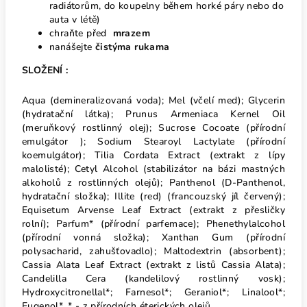
radiátorům, do koupelny během horké páry nebo do
auta v létě)
chraňte před
mrazem
nanášejte
čistýma rukama
SLOŽENÍ :
Aqua (demineralizovaná voda); Mel (včelí med); Glycerin
(hydratační látka); Prunus Armeniaca Kernel Oil
(meruňkový rostlinný olej); Sucrose Cocoate (přírodní
emulgátor ); Sodium Stearoyl Lactylate (přírodní
koemulgátor); Tilia Cordata Extract (extrakt z lípy
malolisté); Cetyl Alcohol (stabilizátor na bázi mastných
alkoholů z rostlinných olejů); Panthenol (D-Panthenol,
hydratační složka); Illite (red) (francouzský jíl červený);
Equisetum Arvense Leaf Extract (extrakt z přesličky
rolní); Parfum* (přírodní parfemace); Phenethylalcohol
(přírodní vonná složka); Xanthan Gum (přírodní
polysacharid, zahušťovadlo); Maltodextrin (absorbent);
Cassia Alata Leaf Extract (extrakt z listů Cassia Alata);
Candelilla Cera (kandelilový rostlinný vosk);
Hydroxycitronellal*; Farnesol*; Geraniol*; Linalool*;
Eugenol*. * - z přírodních éterických olejů