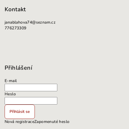
Kontakt
janablahova74
@
seznam.cz
776273309
Přihlášení
E-mail
Heslo
Přihlásit se
Nová registrace
Zapomenuté heslo