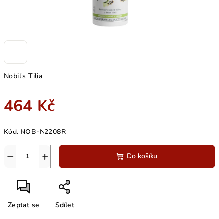
Nobilis Tilia
464 Kč
Měrná
Kód:
NOB-N2208R
cena:
−
+
Do košíku
Zeptat se
Sdílet