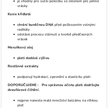
je vhodný pro sušší pokožku se sklonem pro jemné
vrásky
Kasie křídlatá
chrání buněčnou DNA
před poškozením volnými
radikály
odolává procesu stárnutí a tvorbě předčasných
vrásek
Meruňkový olej
pleti dodává výživu
Rostlinné extrakty
podporují hydrataci, zpevnění a elasticitu pleti
DOPORUČUJEME :
Pro správnou očistu pleti dodržujte
dvoufázové čištění.
nejprve naneste malé množství balzámu na vlhkou
pleť