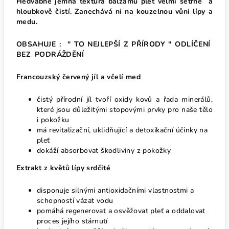
Hedvábně jemná textura balzámu pleť velmi šetrně a
hloubkově čistí. Zanechává ni na kouzelnou vůni lípy a
medu.
OBSAHUJE : "
TO NEJLEPŠÍ Z PŘÍRODY " ODLÍČENÍ
BEZ PODRÁŽDĚNÍ
Francouzský červený jíl a včelí med
čistý přírodní jíl tvoří oxidy kovů a řada minerálů,
které jsou důležitými stopovými prvky pro naše tělo
i pokožku
má revitalizační, uklidňující a detoxikační účinky na
pleť
dokáží absorbovat škodliviny z pokožky
Extrakt z květů lípy srdčité
disponuje silnými antioxidačními vlastnostmi a
schopností vázat vodu
pomáhá regenerovat a osvěžovat pleť a oddalovat
proces jejího stárnutí