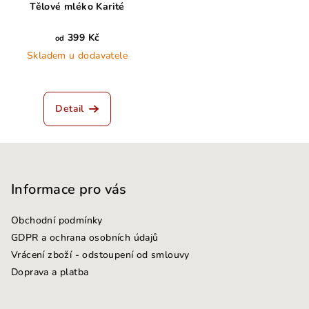
Tělové mléko Karité
399 Kč
od
Skladem u dodavatele
Detail
Z
á
p
Informace pro vás
a
Obchodní podmínky
t
GDPR a ochrana osobních údajů
í
Vrácení zboží - odstoupení od smlouvy
Doprava a platba