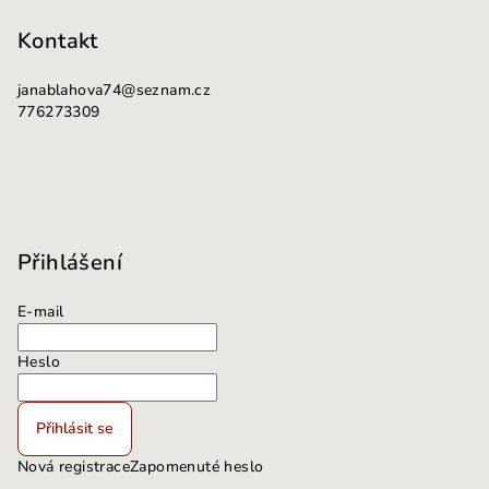
Kontakt
janablahova74
@
seznam.cz
776273309
Přihlášení
E-mail
Heslo
Přihlásit se
Nová registrace
Zapomenuté heslo