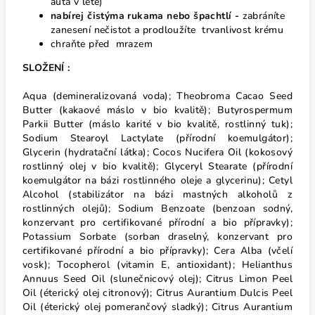
auta v létě)
nabírej čistýma rukama nebo špachtlí -
zabráníte
zanesení nečistot a prodloužíte trvanlivost krému
chraňte před mrazem
SLOŽENÍ :
Aqua (demineralizovaná voda); Theobroma Cacao Seed
Butter (kakaové máslo v bio kvalitě); Butyrospermum
Parkii Butter (máslo karité v bio kvalitě, rostlinný tuk);
Sodium Stearoyl Lactylate (přírodní koemulgátor);
Glycerin (hydratační látka); Cocos Nucifera Oil (kokosový
rostlinný olej v bio kvalitě); Glyceryl Stearate (přírodní
koemulgátor na bázi rostlinného oleje a glycerinu); Cetyl
Alcohol (stabilizátor na bázi mastných alkoholů z
rostlinných olejů); Sodium Benzoate (benzoan sodný,
konzervant pro certifikované přírodní a bio přípravky);
Potassium Sorbate (sorban draselný, konzervant pro
certifikované přírodní a bio přípravky); Cera Alba (včelí
vosk); Tocopherol (vitamin E, antioxidant); Helianthus
Annuus Seed Oil (slunečnicový olej); Citrus Limon Peel
Oil (éterický olej citronový); Citrus Aurantium Dulcis Peel
Oil (éterický olej pomerančový sladký); Citrus Aurantium