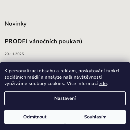
Novinky
PRODEJ vánočních poukazů
20.11.2025
masáže
K personalizaci obsahu a reklam, poskytování funkcí
sociálních médií a analýze naší návštěvnosti
využíváme soubory cookies. Více informací
zde
.
13.10.2025
Nastavení
Copyright 2026
Masážní a kosmetický salon Harmonie
.
Všechna práva vyhrazena.
Upravit nastavení cookies
Odmítnout
Souhlasím
Vytvořil Shoptet