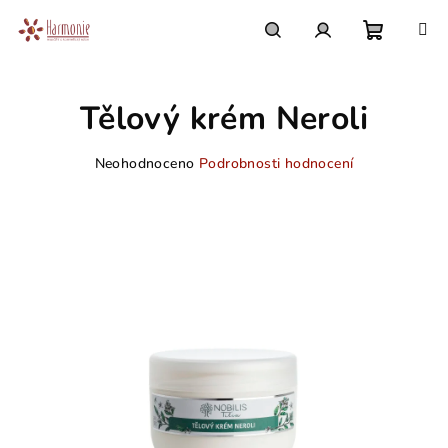
Přejít
na
obsah
Nákupn
Hledat
Přihlášení
Tělový krém Neroli
košík
Průměrné
Neohodnoceno
Podrobnosti hodnocení
hodnocení
produktu
je
0,0
z
5
hvězdiček.