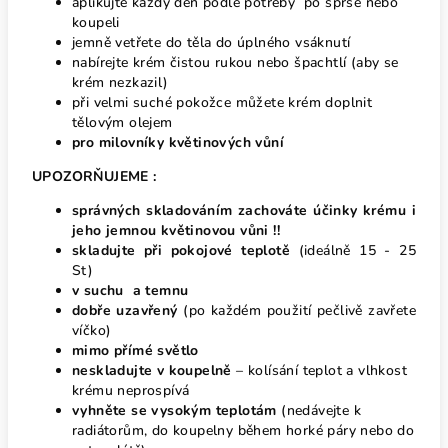
aplikujte každý den podle potřeby po sprše nebo
koupeli
jemně vetřete do těla do úplného vsáknutí
nabírejte krém čistou rukou nebo špachtlí (aby se
krém nezkazil)
při velmi suché pokožce můžete krém doplnit
tělovým olejem
pro milovníky květinových vůní
UPOZORŇUJEME :
správných skladováním zachováte účinky krému i
jeho jemnou květinovou vůni !!
skladujte při pokojové teplotě
(ideálně 15 - 25
St)
v suchu a temnu
dobře uzavřený
(po každém použití pečlivě zavřete
víčko)
mimo přímé světlo
neskladujte v koupelně
– kolísání teplot a vlhkost
krému neprospívá
vyhněte se vysokým teplotám
(nedávejte k
radiátorům, do koupelny během horké páry nebo do