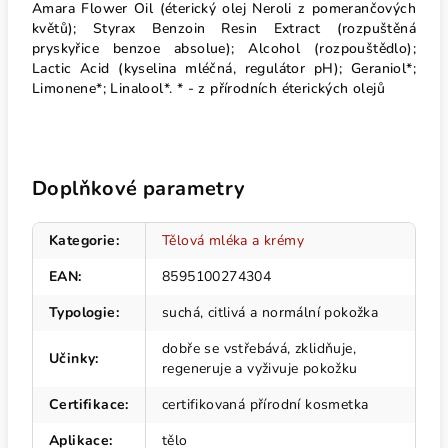
Amara Flower Oil (éterický olej Neroli z pomerančových
květů); Styrax Benzoin Resin Extract (rozpuštěná
pryskyřice benzoe absolue); Alcohol (rozpouštědlo);
Lactic Acid (kyselina mléčná, regulátor pH); Geraniol*;
Limonene*; Linalool*. * - z přírodních éterických olejů
Doplňkové parametry
Kategorie
:
Tělová mléka a krémy
EAN
:
8595100274304
Typologie
:
suchá, citlivá a normální pokožka
dobře se vstřebává, zklidňuje,
Učinky
:
regeneruje a vyživuje pokožku
Certifikace
:
certifikovaná přírodní kosmetka
Aplikace
:
tělo