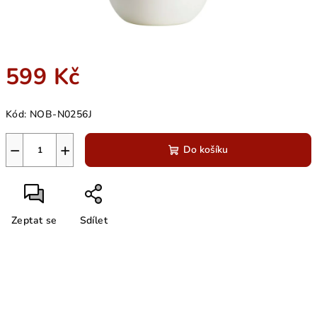
599 Kč
Měrná
Kód:
NOB-N0256J
cena:
−
+
Do košíku
Zeptat se
Sdílet