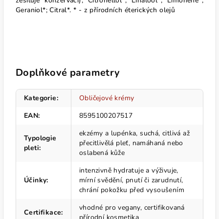
zesiluje konzervaci); Citronellol*; Linalool*; Limonene*;
Geraniol*; Citral*. * - z přírodních éterických olejů
Doplňkové parametry
Kategorie
:
Obličejové krémy
EAN
:
8595100207517
ekzémy a lupénka, suchá, citlivá až
Typologie
přecitlivělá pleť, namáhaná nebo
pleti
:
oslabená kůže
intenzivně hydratuje a výživuje,
Účinky
:
mírní svědění, pnutí či zarudnutí,
chrání pokožku před vysoušením
vhodné pro vegany, certifikovaná
Certifikace
:
přírodní kosmetika