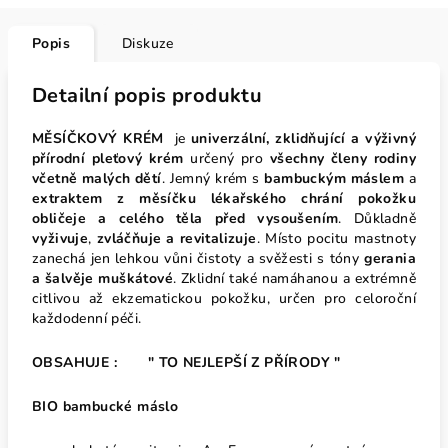
Popis
Diskuze
Detailní popis produktu
MĚSÍČKOVÝ KRÉM
je
univerzální, zklidňující a výživný
přírodní pleťový krém
určený pro
všechny členy rodiny
včetně malých dětí
. Jemný krém s
bambuckým máslem
a
extraktem z měsíčku lékařského
chrání pokožku
obličeje a celého těla před vysoušením
. Důkladně
vyživuje
,
zvláčňuje a revitalizuje
. Místo pocitu mastnoty
zanechá jen lehkou vůni čistoty a svěžesti s tóny
gerania
a šalvěje muškátové
. Zklidní také namáhanou a extrémně
citlivou až ekzematickou pokožku, určen pro celoroční
každodenní péči.
OBSAHUJE : " TO NEJLEPŠÍ Z PŘÍRODY "
BIO bambucké máslo