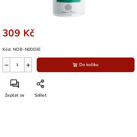
309 Kč
Měrná
Kód:
NOB-N0003E
cena:
−
+
Do košíku
Zeptat se
Sdílet