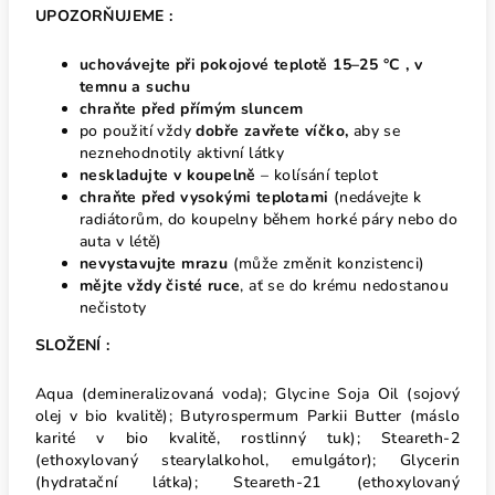
UPOZORŇUJEME :
uchovávejte při pokojové teplotě 15–25 °C , v
temnu a suchu
chraňte před přímým sluncem
po použití vždy
dobře zavřete víčko,
aby se
neznehodnotily aktivní látky
neskladujte v koupelně
– kolísání teplot
chraňte před vysokými teplotami
(nedávejte k
radiátorům, do koupelny během horké páry nebo do
auta v létě)
nevystavujte mrazu
(může změnit konzistenci)
mějte vždy čisté ruce
, ať se do krému nedostanou
nečistoty
SLOŽENÍ :
Aqua (demineralizovaná voda); Glycine Soja Oil (sojový
olej v bio kvalitě); Butyrospermum Parkii Butter (máslo
karité v bio kvalitě, rostlinný tuk); Steareth-2
(ethoxylovaný stearylalkohol, emulgátor); Glycerin
(hydratační látka); Steareth-21 (ethoxylovaný