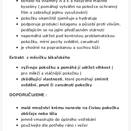
bohaté na vitaminy A a E a nasycené mastné
kyseliny ( pomáhají vytvářet na pokožce ochranný
film a zabraňují jejímu vysušování)
p
okožku okamžitě zjemňuje a hydratuje
podporuje produkci kolagenu a působí proti vlivům,
podílejícím se na jejím předčasném stárnutí
n
apomáhá udržet pod kontrolou problematickou
pokožku, mírní pocity svědění, zarudnutí
je vhodné na popraskanou a suchou kůži
Extrakt z měsíčku lékařského
vyživuje pokožku a pomáhá jí udržet vlhkost
(
pro měkčí a vláčnější pokožku )
zklidňující vlastnosti
, které pomáhají
zmírnit
svědění, pnutí či zarudnutí pokožky
DOPORUČUJEME :
malé množství krému naneste na čistou pokožku
obličeje nebo těla
jemně vmasírujte do úplného vstřebání
používejte dle potřeby ráno i večer