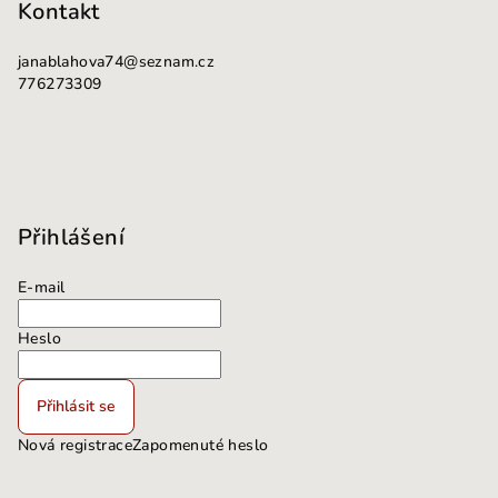
Kontakt
janablahova74
@
seznam.cz
776273309
Přihlášení
E-mail
Heslo
Přihlásit se
Nová registrace
Zapomenuté heslo