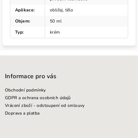
Aplikace
:
obličej, tělo
Objem
:
50 ml
Typ
:
krém
Z
á
p
Informace pro vás
a
Obchodní podmínky
t
GDPR a ochrana osobních údajů
í
Vrácení zboží - odstoupení od smlouvy
Doprava a platba