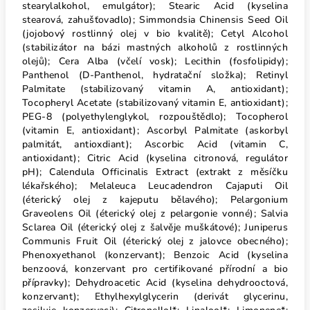
stearylalkohol, emulgátor); Stearic Acid (kyselina
stearová, zahušťovadlo); Simmondsia Chinensis Seed Oil
(jojobový rostlinný olej v bio kvalitě); Cetyl Alcohol
(stabilizátor na bázi mastných alkoholů z rostlinných
olejů); Cera Alba (včelí vosk); Lecithin (fosfolipidy);
Panthenol (D-Panthenol, hydratační složka); Retinyl
Palmitate (stabilizovaný vitamin A, antioxidant);
Tocopheryl Acetate (stabilizovaný vitamin E, antioxidant);
PEG-8 (polyethylenglykol, rozpouštědlo); Tocopherol
(vitamin E, antioxidant); Ascorbyl Palmitate (askorbyl
palmitát, antioxdiant); Ascorbic Acid (vitamin C,
antioxidant); Citric Acid (kyselina citronová, regulátor
pH); Calendula Officinalis Extract (extrakt z měsíčku
lékařského); Melaleuca Leucadendron Cajaputi Oil
(éterický olej z kajeputu bělavého); Pelargonium
Graveolens Oil (éterický olej z pelargonie vonné); Salvia
Sclarea Oil (éterický olej z šalvěje muškátové); Juniperus
Communis Fruit Oil (éterický olej z jalovce obecného);
Phenoxyethanol (konzervant); Benzoic Acid (kyselina
benzoová, konzervant pro certifikované přírodní a bio
přípravky); Dehydroacetic Acid (kyselina dehydrooctová,
konzervant); Ethylhexylglycerin (derivát glycerinu,