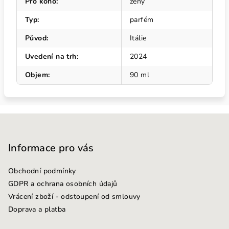
Pro koho
:
ženy
Typ
:
parfém
Původ
:
Itálie
Uvedení na trh
:
2024
Objem
:
90 ml
Z
á
p
Informace pro vás
a
Obchodní podmínky
t
GDPR a ochrana osobních údajů
í
Vrácení zboží - odstoupení od smlouvy
Doprava a platba