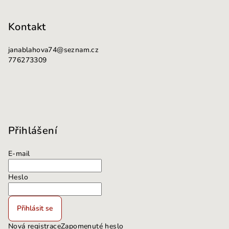
Kontakt
janablahova74
@
seznam.cz
776273309
Přihlášení
E-mail
Heslo
Přihlásit se
Nová registrace
Zapomenuté heslo