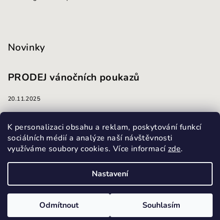
Novinky
PRODEJ vánočních poukazů
20.11.2025
masáže
K personalizaci obsahu a reklam, poskytování funkcí
sociálních médií a analýze naší návštěvnosti
využíváme soubory cookies. Více informací
zde
.
13.10.2025
Nastavení
Copyright 2026
Masážní a kosmetický salon Harmonie
.
Všechna práva vyhrazena.
Upravit nastavení cookies
Odmítnout
Souhlasím
Vytvořil Shoptet