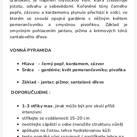
drahokam, je naplněn mystickou vůní, která ztělesňuje
jistotu, odvahu a sebevědomí. Kořeněné tóny černého
pepře, zázvoru a kardamomu plynule přechází k srdci, ve
kterém se snoubí opojná gardénie s něžným květem
pomerančovníku a smyslnou pivoňkou. Základ je
smyslným pohlazením jantaru, pižma a krémových tónů
santalového dřeva.
VONNÁ PYRAMIDA
Hlava -
černý pepř, kardamom, zázvor
Srdce -
gardénie; květ pomerančovníku; pivoňka
Základ -
jantar; pižmo; santalové dřevo
DOPORUČUJEME :
1–3 střiky max
, jinak může být pro okolí příliš
intenzivní
stříkejte ze vzdálenosti 15–20 cm
neotírejte zápěstí o sebe (narušíte strukturu vůně)
aplikujte na čistou, lehce hydratovanou kůži
teplo pomáhá vůni rozvinout ( nastříkejte lehce na