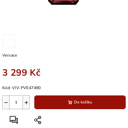
Versace
3 299 Kč
Měrná
Kód:
VIV-PVE47490
cena:
−
+
Do košíku