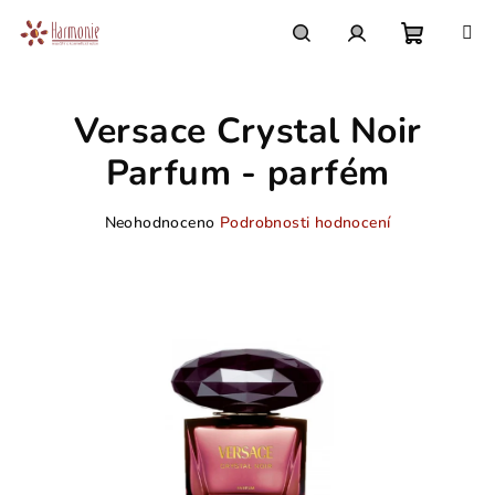
Přejít
na
obsah
Nákupn
Hledat
Přihlášení
Versace Crystal Noir
košík
Parfum - parfém
Průměrné
Neohodnoceno
Podrobnosti hodnocení
hodnocení
produktu
je
0,0
z
5
hvězdiček.