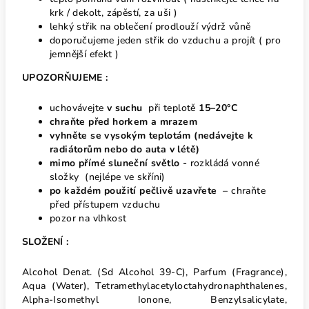
krk / dekolt, zápěstí, za uši )
lehký střik na oblečení prodlouží výdrž vůně
doporučujeme jeden střik do vzduchu a projít ( pro
jemnější efekt )
UPOZORŇUJEME :
uchovávejte
v suchu
při teplotě
15–20°C
chraňte před horkem
a mrazem
vyhněte se vysokým teplotám
(nedávejte k
radiátorům nebo do auta v létě)
mimo přímé sluneční světlo -
rozkládá vonné
složky (nejlépe ve skříni)
po každém použití pečlivě uzavřete
– chraňte
před přístupem vzduchu
pozor na vlhkost
SLOŽENÍ :
Alcohol Denat. (Sd Alcohol 39-C), Parfum (Fragrance),
Aqua (Water), Tetramethylacetyloctahydronaphthalenes,
Alpha-Isomethyl Ionone, Benzylsalicylate,