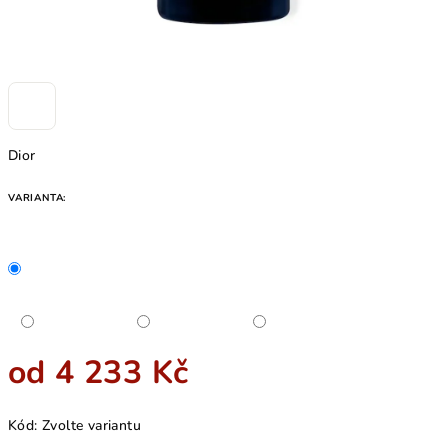
Dior
VARIANTA:
od
4 233 Kč
Měrná
Kód:
Zvolte variantu
cena: