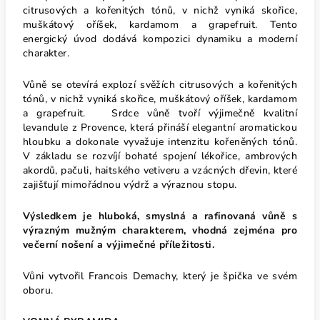
citrusových a kořenitých tónů, v nichž vyniká skořice,
muškátový oříšek, kardamom a grapefruit. Tento
energický úvod dodává kompozici dynamiku a moderní
charakter.
Vůně se otevírá explozí svěžích citrusových a kořenitých
tónů, v nichž vyniká skořice, muškátový oříšek, kardamom
a grapefruit. Srdce vůně tvoří výjimečně kvalitní
levandule z Provence, která přináší elegantní aromatickou
hloubku a dokonale vyvažuje intenzitu kořeněných tónů.
V základu se rozvíjí bohaté spojení lékořice, ambrových
akordů, pačuli, haitského vetiveru a vzácných dřevin, které
zajišťují mimořádnou výdrž a výraznou stopu.
Výsledkem je hluboká, smyslná a rafinovaná vůně s
výrazným mužným charakterem, vhodná zejména pro
večerní nošení a výjimečné příležitosti.
Vůni vytvořil Francois Demachy, který je špička ve svém
oboru.