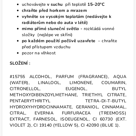
uchovávejte
v suchu
při teplotě
15–20°C
chraňte před horkem
a mrazem
vyhněte se vysokým teplotám
(nedávejte k
radiátorům nebo do auta v létě)
mimo přímé sluneční světlo -
rozkládá vonné
složky (nejlépe ve skříni)
po každém použití pečlivě uzavřete
– chraňte
před přístupem vzduchu
pozor na vlhkost
SLOŽENÍ :
#15755 ALCOHOL, PARFUM (FRAGRANCE), AQUA
(WATER), LINALOOL, LIMONENE, COUMARIN,
CITRONELLOL, EUGENOL, BUTYL
METHOXYDIBENZOYLMETHANE, TRIETHYL CITRATE,
PENTAERYTHRITYL TETRA-DI-T-BUTYL
HYDROXYHYDROCINNAMATE, GERANIOL, CINNAMAL,
CITRAL, EVERNIA FURFURACEA (TREEMOSS)
EXTRACT, FARNESOL, ISOEUGENOL, CI 60730 (EXT.
VIOLET 2), CI 19140 (YELLOW 5), CI 42090 (BLUE 1).