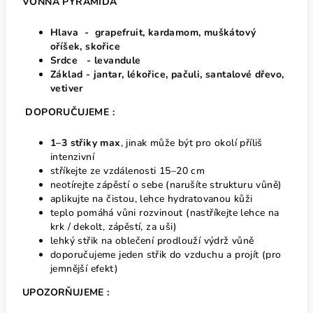
VONNÁ PYRAMIDA
Hlava - grapefruit, kardamom, muškátový
oříšek, skořice
Srdce - levandule
Základ - jantar, lékořice, pačuli, santalové dřevo,
vetiver
DOPORUČUJEME :
1–3 střiky max
, jinak může být pro okolí příliš
intenzivní
stříkejte ze vzdálenosti 15–20 cm
neotírejte zápěstí o sebe (narušíte strukturu vůně)
aplikujte na čistou, lehce hydratovanou kůži
teplo pomáhá vůni rozvinout (nastříkejte lehce na
krk / dekolt, zápěstí, za uši)
lehký střik na oblečení prodlouží výdrž vůně
doporučujeme jeden střik do vzduchu a projít (pro
jemnější efekt)
UPOZORŇUJEME :