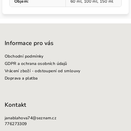
Objem
:
60 ml, 100 ml, 150 ml
Z
á
p
Informace pro vás
a
Obchodní podmínky
t
GDPR a ochrana osobních údajů
í
Vrácení zboží - odstoupení od smlouvy
Doprava a platba
Kontakt
janablahova74
@
seznam.cz
776273309