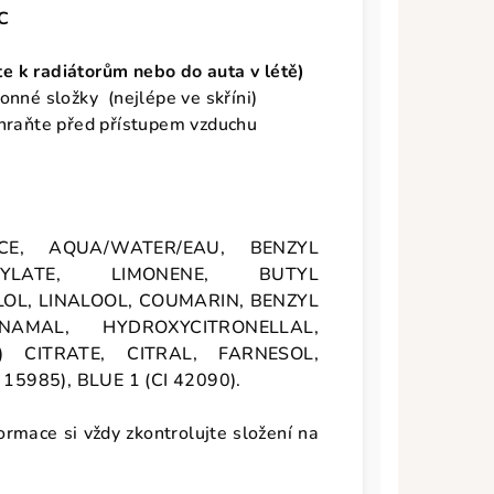
C
e k radiátorům nebo do auta v létě)
onné složky (nejlépe ve skříni)
hraňte před přístupem vzduchu
CE, AQUA/WATER/EAU, BENZYL
CYLATE, LIMONENE, BUTYL
OL, LINALOOL, COUMARIN, BENZYL
AMAL, HYDROXYCITRONELLAL,
L) CITRATE, CITRAL, FARNESOL,
15985), BLUE 1 (CI 42090).
ormace si vždy zkontrolujte složení na