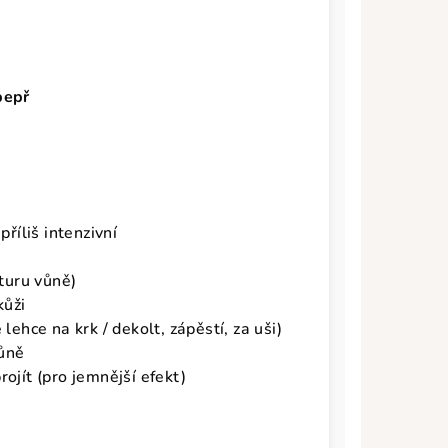
 pepř
 příliš intenzivní
kturu vůně)
kůži
lehce na krk / dekolt, zápěstí, za uši)
vůně
ojít (pro jemnější efekt)