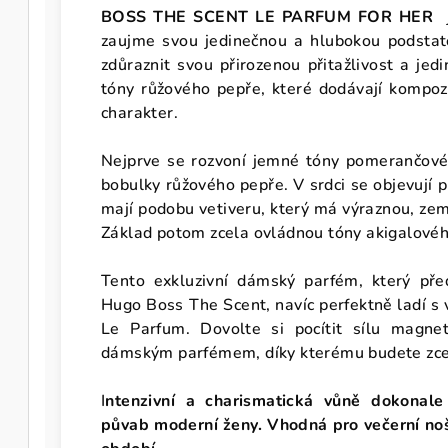
BOSS THE SCENT LE PARFUM FOR HER
j
zaujme svou jedinečnou a hlubokou podstatou
zdůraznit svou přirozenou přitažlivost a jedi
tóny růžového pepře, které dodávají kompozi
charakter.
Nejprve se rozvoní jemné tóny pomerančovéh
bobulky růžového pepře. V srdci se objevují p
mají podobu vetiveru, který má výraznou, zem
Základ potom zcela ovládnou tóny akigalového
Tento exkluzivní dámský parfém, který před
Hugo Boss The Scent, navíc perfektně ladí s
Le Parfum. Dovolte si pocítit sílu magnet
dámským parfémem, díky kterému budete zce
I
ntenzivní a charismatická vůně dokonale
půvab moderní ženy. Vhodná pro večerní nošen