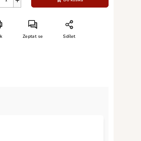
+
sk
Zeptat se
Sdílet