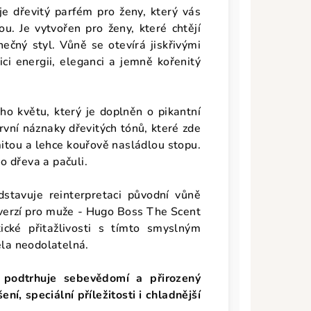
e dřevitý parfém pro ženy, který vás
. Je vytvořen pro ženy, které chtějí
nečný styl. Vůně se otevírá jiskřivými
ci energii, eleganci a jemně kořenitý
o květu, který je doplněn o pikantní
rvní náznaky dřevitých tónů, které zde
itou a lehce kouřově nasládlou stopu.
 dřeva a pačuli.
stavuje reinterpretaci původní vůně
 verzí pro muže - Hugo Boss The Scent
ické přitažlivosti s tímto smyslným
la neodolatelná.
 podtrhuje sebevědomí a přirozený
í, speciální příležitosti i chladnější