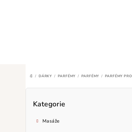
Přejít
na
obsah
/
DÁRKY
/
PARFÉMY
/
PARFÉMY
/
PARFÉMY PRO
DOMŮ
P
o
Kategorie
Přeskočit
kategorie
s
Masáže
t