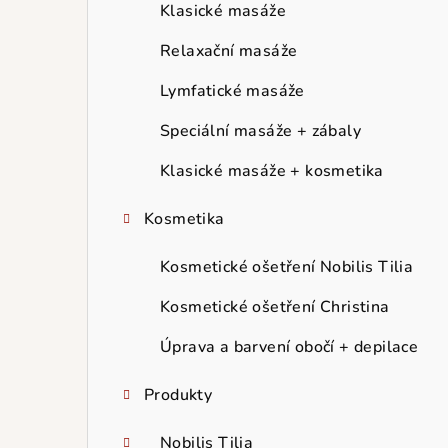
r
Klasické masáže
a
Relaxační masáže
n
Lymfatické masáže
n
Speciální masáže + zábaly
í
Klasické masáže + kosmetika
p
Kosmetika
a
Kosmetické ošetření Nobilis Tilia
n
Kosmetické ošetření Christina
e
Úprava a barvení obočí + depilace
l
Produkty
Nobilis Tilia