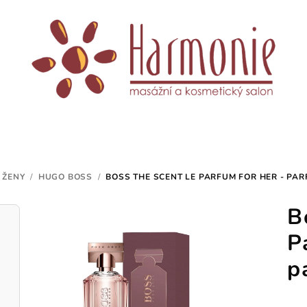
 ŽENY
/
HUGO BOSS
/
BOSS THE SCENT LE PARFUM FOR HER - PA
B
P
p