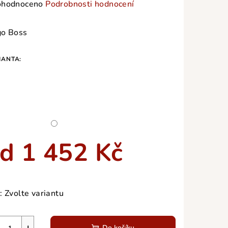
měrné
hodnoceno
Podrobnosti hodnocení
nocení
duktu
o Boss
IANTA:
zdiček.
od
1 452 Kč
ná
a:
:
Zvolte variantu
Do košíku