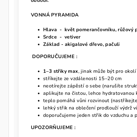
období.
VONNÁ PYRAMIDA
Hlava - květ pomerančovníku, růžový
Srdce - vetiver
Základ - akigalové dřevo, pačuli
DOPORUČUJEME :
1–3 střiky max
, jinak může být pro okolí
stříkejte ze vzdálenosti 15–20 cm
neotírejte zápěstí o sebe (narušíte stru
aplikujte na čistou, lehce hydratovanou 
teplo pomáhá vůni rozvinout (nastříkejte 
lehký střik na oblečení prodlouží výdrž 
doporučujeme jeden střik do vzduchu a pr
UPOZORŇUJEME :