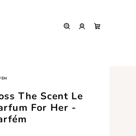
Hledat
Přihlášení
Nákupní
košík
RFÉM
oss The Scent Le
arfum For Her -
arfém