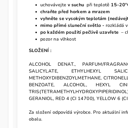
uchovávejte
v suchu
při teplotě
15–20°
chraňte před horkem
a mrazem
vyhněte se vysokým teplotám
(nedávejt
mimo přímé sluneční světlo -
rozkládá v
po každém použití pečlivě uzavřete
– c
pozor na vlhkost
SLOŽENÍ :
ALCOHOL DENAT., PARFUM/FRAGRAN
SALICYLATE, ETHYLHEXYL SALI
METHOXYDIBENZOYLMETHANE, CITRONELL
BENZOATE, ALCOHOL, HEXYL CINN
TRIS(TETRAMETHYLHYDROXYPIPERIDINO
GERANIOL, RED 4 (CI 14700), YELLOW 6 (CI 
Za složení odpovídá výrobce. Pro aktuální inf
obalu.