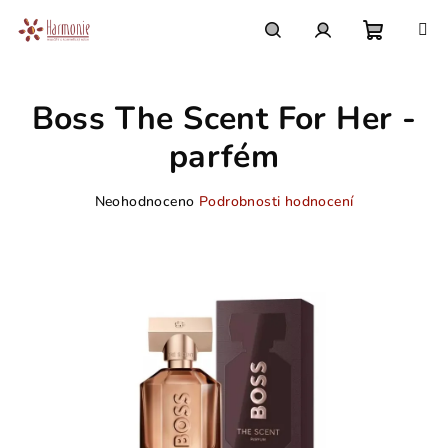
Přejít
na
obsah
Nákupn
Hledat
Přihlášení
Boss The Scent For Her -
košík
parfém
Průměrné
Neohodnoceno
Podrobnosti hodnocení
hodnocení
produktu
je
0,0
z
5
hvězdiček.