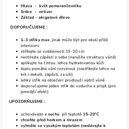
Hlava - květ pomerančovníku
Srdce - vetiver
Základ - akigalové dřevo
DOPORUČUJEME :
1–3 střiky max
, jinak může být pro okolí příliš
intenzivní
stříkejte ze vzdálenosti 15–20 cm
neotírejte zápěstí o sebe (narušíte strukturu vůně)
aplikujte na čistou, lehce hydratovanou kůži
teplo pomáhá vůni rozvinout (nastříkejte lehce na
krk / dekolt, zápěstí, za uši)
lehký střik na oblečení prodlouží výdrž vůně
doporučujeme jeden střik do vzduchu a projít (pro
jemnější efekt)
UPOZORŇUJEME :
uchovávejte
v suchu
při teplotě
15–20°C
chraňte před horkem
a mrazem
vyhněte se vysokým teplotám
(nedávejte k