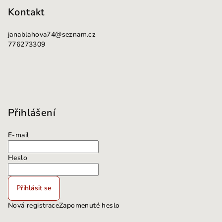
Kontakt
janablahova74
@
seznam.cz
776273309
Přihlášení
E-mail
Heslo
Přihlásit se
Nová registrace
Zapomenuté heslo