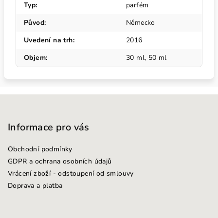
Typ
:
parfém
Původ
:
Německo
Uvedení na trh
:
2016
Objem
:
30 ml, 50 ml
Z
á
p
Informace pro vás
a
Obchodní podmínky
t
GDPR a ochrana osobních údajů
í
Vrácení zboží - odstoupení od smlouvy
Doprava a platba