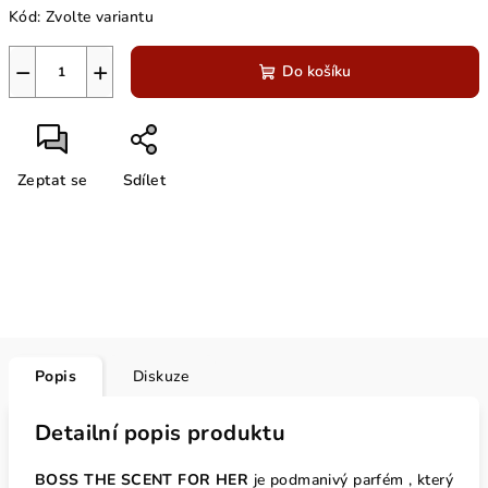
Kód:
Zvolte variantu
cena:
−
+
Do košíku
Zeptat se
Sdílet
Popis
Diskuze
Detailní popis produktu
BOSS THE SCENT FOR HER
je podmanivý parfém , který