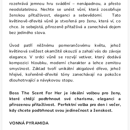
rozehrává jemnou hru svádění – nenápadnou, a přesto
neodolatelnou. Nechte se unést vůní, která zosobňuje
ženskou přitažlivost, eleganci a sebevědomí. Tato
květinově-dřevitá vůně je stvořená pro ženu, která ví, co
chce. Je sebejistá, přirozeně přitažlivá a zanechává dojem
bez jediného slova.
Úvod patří něžnému pomerančovému květu, jehož
květinová svěžest okamžitě okouzlí a zahalí vás do závoje
elegance. V srdci vůně se rozvíjí vetiver, který dodává
kompozici hloubku, moderní charakter a lehce zemitou
smyslnost. Základ tvoří unikátní akigalové dřevo, jehož
hřejivé, kořeněně-dřevité tóny zanechávají na pokožce
dlouhotrvající a návykovou stopu.
Boss The Scent For Her je ideální volbou pro ženy,
které chtějí podtrhnout své charisma, eleganci a
přirozenou přitažlivost. Perfektní volba pro den i večer,
kdy chcete podtrhnout svou jedinečnost a ženskost.
VONNÁ PYRAMIDA