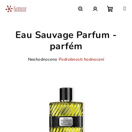
Přejít
na
obsah
Nákupn
Hledat
Přihlášení
Eau Sauvage Parfum -
košík
parfém
Průměrné
Neohodnoceno
Podrobnosti hodnocení
hodnocení
produktu
je
0,0
z
5
hvězdiček.