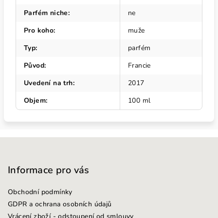
Parfém niche
:
ne
Pro koho
:
muže
Typ
:
parfém
Původ
:
Francie
Uvedení na trh
:
2017
Objem
:
100 ml
Z
á
p
Informace pro vás
a
Obchodní podmínky
t
GDPR a ochrana osobních údajů
í
Vrácení zboží - odstoupení od smlouvy