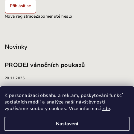
Přihlásit se
Nová registrace
Zapomenuté heslo
Novinky
PRODEJ vánočních poukazů
20.11.2025
masáže
K personalizaci obsahu a reklam, poskytování funkcí
sociálních médií a analýze naší návštěvnosti
využíváme soubory cookies. Více informací
zde
.
13.10.2025
Nastavení
Copyright 2026
Masážní a kosmetický salon Harmonie
.