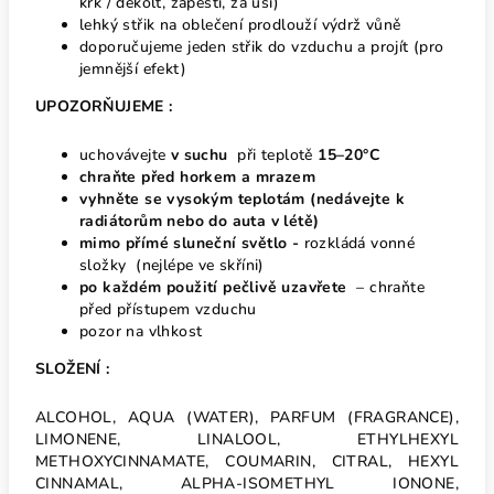
krk / dekolt, zápěstí, za uši)
lehký střik na oblečení prodlouží výdrž vůně
doporučujeme jeden střik do vzduchu a projít (pro
jemnější efekt)
UPOZORŇUJEME :
uchovávejte
v suchu
při teplotě
15–20°C
chraňte před horkem
a mrazem
vyhněte se vysokým teplotám
(nedávejte k
radiátorům nebo do auta v létě)
mimo přímé sluneční světlo -
rozkládá vonné
složky (nejlépe ve skříni)
po každém použití pečlivě uzavřete
– chraňte
před přístupem vzduchu
pozor na vlhkost
SLOŽENÍ :
ALCOHOL, AQUA (WATER), PARFUM (FRAGRANCE),
LIMONENE, LINALOOL, ETHYLHEXYL
METHOXYCINNAMATE, COUMARIN, CITRAL, HEXYL
CINNAMAL, ALPHA-ISOMETHYL IONONE,