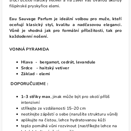
srdci ucítíte haitský vetiver a na závěr vás ovanou akordy
filipínské pryskyřice elemi.
Eau Sauvage Parfum je ideální volbou pro muže, kteří
oceňují klasický styl, kvalitu a nadčasovou eleganci.
Vůně je vhodná jak pro formální příležitosti, tak pro
každodenní nošení.
VONNÁ PYRAMIDA
Hlava - bergamot, cedrát, levandule
Srdce - haitský vetiver
Základ - elemi
DOPORUČUJEME :
1–3 střiky max
, jinak může být pro okolí příliš
intenzivní
stříkejte ze vzdálenosti 15–20 cm
neotírejte zápěstí o sebe (narušíte strukturu vůně)
aplikujte na čistou, lehce hydratovanou kůži
teplo pomáhá vůni rozvinout (nastříkejte lehce na