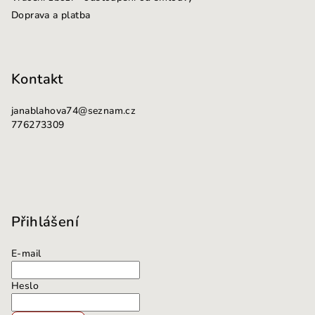
Doprava a platba
Kontakt
janablahova74
@
seznam.cz
776273309
Přihlášení
E-mail
Heslo