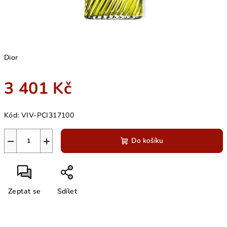
Dior
3 401 Kč
Měrná
Kód:
VIV-PCI317100
cena:
−
+
Do košíku
Zeptat se
Sdílet