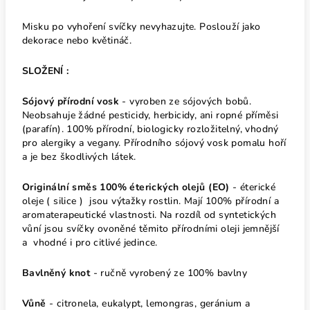
Misku po vyhoření svíčky nevyhazujte. Poslouží jako
dekorace nebo květináč.
SLOŽENÍ :
Sójový přírodní
vosk
-
vyroben ze sójových bobů.
Neobsahuje žádné pesticidy, herbicidy, ani ropné příměsi
(parafín). 100% přírodní, biologicky rozložitelný, vhodný
pro alergiky a vegany. Přírodního sójový vosk pomalu hoří
a je bez škodlivých látek.
Originální směs 100% éterických olejů (EO)
- é
terické
oleje ( silice ) jsou výtažky rostlin. Mají 100% přírodní a
aromaterapeutické vlastnosti. Na rozdíl od syntetických
vůní jsou svíčky ovoněné těmito
přírodními
oleji jemnější
a vhodné i pro citlivé jedince.
Bavlněný knot
- ručně vyrobený ze 100%
bavlny
Vůně
- citronela, eukalypt, lemongras, geránium a