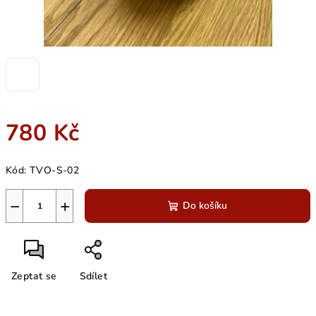
780 Kč
Měrná
Kód:
TVO-S-02
cena:
−
+
Do košíku
Zeptat se
Sdílet