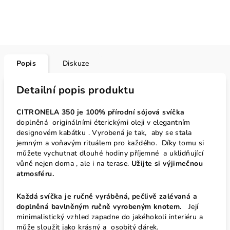
Popis
Diskuze
Detailní popis produktu
CITRONELA 350 je
100% přírodní sójová svíčka
doplněná originálními éterickými oleji v elegantním
designovém kabátku . Vyrobená je tak,
aby se stala
jemným a voňavým rituálem pro každého. Díky tomu si
můžete vychutnat dlouhé hodiny příjemné a uklidňující
vůně nejen doma , ale i na terase.
Užijte si výjimečnou
atmosféru.
Každá svíčka je ručně vyráběná, pečlivě zalévaná a
doplněná bavlněným ručně vyrobeným knotem.
Její
minimalistický vzhled zapadne do jakéhokoli interiéru a
může sloužit jako krásný a osobitý dárek.