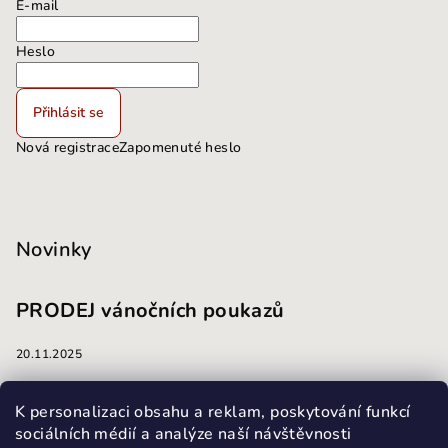
E-mail
Heslo
Přihlásit se
Nová registrace
Zapomenuté heslo
Novinky
PRODEJ vánočních poukazů
20.11.2025
masáže
K personalizaci obsahu a reklam, poskytování funkcí
sociálních médií a analýze naší návštěvnosti