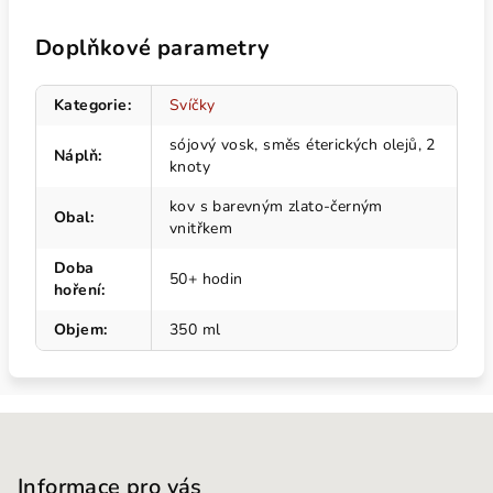
Doplňkové parametry
Kategorie
:
Svíčky
sójový vosk, směs éterických olejů, 2
Náplň
:
knoty
kov s barevným zlato-černým
Obal
:
vnitřkem
Doba
50+ hodin
hoření
:
Objem
:
350 ml
Z
á
p
Informace pro vás