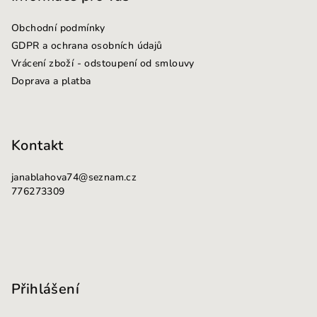
a
Obchodní podmínky
t
GDPR a ochrana osobních údajů
í
Vrácení zboží - odstoupení od smlouvy
Doprava a platba
Kontakt
janablahova74
@
seznam.cz
776273309
Přihlášení