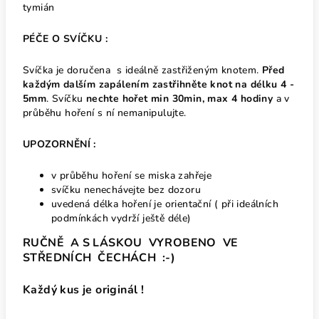
tymián
PÉČE O SVÍČKU :
Svíčka je doručena s ideálně zastřiženým knotem.
Před
každým dalším zapálením zastřihněte knot na délku 4 -
5mm
.
Svíčku
nechte
hořet min 30min, max 4 hodiny
a v
průběhu hoření s ní nemanipulujte.
UPOZORNĚNÍ :
v průběhu hoření se miska zahřeje
svíčku nenechávejte bez dozoru
uvedená délka hoření je orientační ( při ideálních
podmínkách vydrží ještě déle)
RUČNĚ A S LÁSKOU VYROBENO VE
STŘEDNÍCH ČECHÁCH :-)
Každý kus je originál !