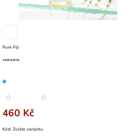
Pure Fiji
VARIANTA:
460 Kč
Měrná
Kód:
Zvolte variantu
cena: