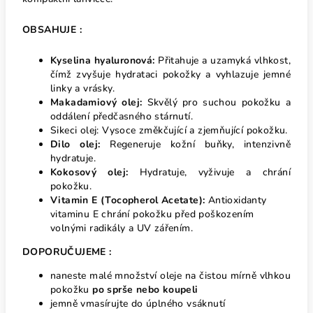
OBSAHUJE :
Kyselina hyaluronová:
Přitahuje a uzamyká vlhkost,
čímž zvyšuje hydrataci pokožky a vyhlazuje jemné
linky a vrásky.
Makadamiový olej:
Skvělý pro suchou pokožku a
oddálení předčasného stárnutí.
Sikeci olej: Vysoce změkčující a zjemňující pokožku.
Dilo olej:
Regeneruje kožní buňky, intenzivně
hydratuje.
Kokosový olej:
Hydratuje, vyživuje a chrání
pokožku.
Vitamin E (Tocopherol Acetate):
Antioxidanty
vitaminu E chrání pokožku před poškozením
volnými radikály a UV zářením.
DOPORUČUJEME :
naneste malé množství oleje na čistou mírně vlhkou
pokožku
po sprše nebo koupeli
jemně vmasírujte do úplného vsáknutí