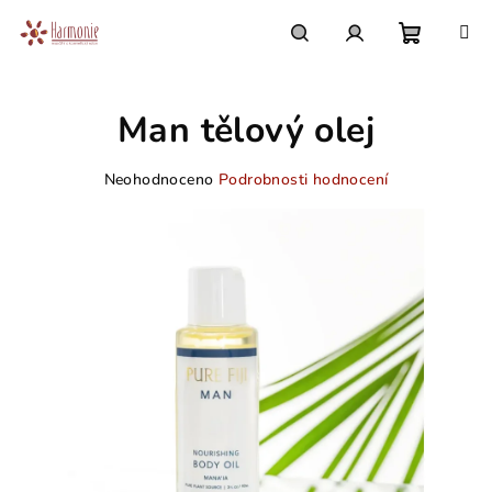
Přejít
na
obsah
Nákupn
Hledat
Přihlášení
Man tělový olej
košík
Průměrné
Neohodnoceno
Podrobnosti hodnocení
hodnocení
produktu
je
0,0
z
5
hvězdiček.