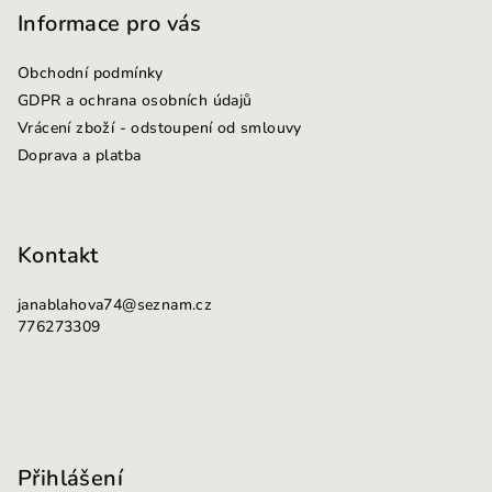
p
Informace pro vás
a
Obchodní podmínky
t
GDPR a ochrana osobních údajů
í
Vrácení zboží - odstoupení od smlouvy
Doprava a platba
Kontakt
janablahova74
@
seznam.cz
776273309
Přihlášení