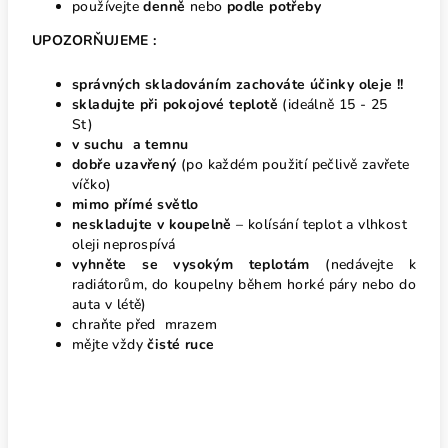
používejte
denně
nebo
podle potřeby
UPOZORŇUJEME :
správných skladováním zachováte účinky oleje !!
skladujte při pokojové teplotě
(ideálně 15 - 25
St)
v suchu a temnu
dobře uzavřený
(po každém použití pečlivě zavřete
víčko)
mimo přímé světlo
neskladujte v koupelně
– kolísání teplot a vlhkost
oleji neprospívá
vyhněte se vysokým teplotám
(nedávejte k
radiátorům, do koupelny během horké páry nebo do
auta v létě)
chraňte před mrazem
mějte vždy
čisté ruce