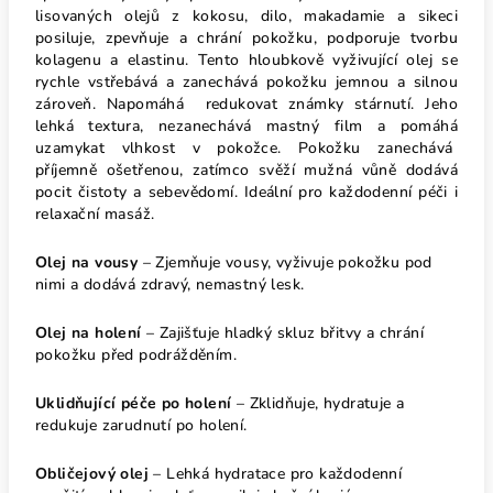
lisovaných olejů z kokosu, dilo, makadamie a sikeci
posiluje, zpevňuje a chrání pokožku, podporuje tvorbu
kolagenu a elastinu. Tento hloubkově vyživující olej se
rychle vstřebává a zanechává pokožku jemnou a silnou
zároveň. Napomáhá redukovat známky stárnutí. Jeho
lehká textura, nezanechává mastný film a pomáhá
uzamykat vlhkost v pokožce. Pokožku zanechává
příjemně ošetřenou, zatímco svěží mužná vůně dodává
pocit čistoty a sebevědomí. Ideální pro každodenní péči i
relaxační masáž.
Olej na vousy
– Zjemňuje vousy, vyživuje pokožku pod
nimi a dodává zdravý, nemastný lesk.
Olej na holení
– Zajišťuje hladký skluz břitvy a chrání
pokožku před podrážděním.
Uklidňující péče po holení
– Zklidňuje, hydratuje a
redukuje zarudnutí po holení.
Obličejový olej
– Lehká hydratace pro každodenní