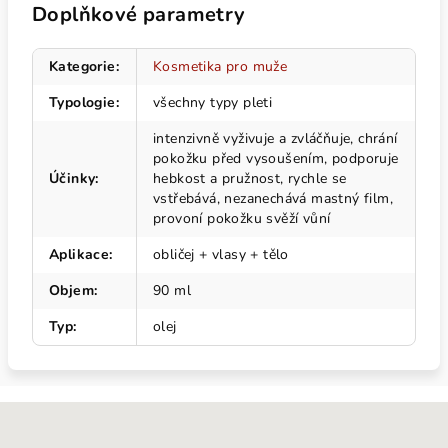
Doplňkové parametry
Kategorie
:
Kosmetika pro muže
Typologie
:
všechny typy pleti
intenzivně vyživuje a zvláčňuje, chrání
pokožku před vysoušením, podporuje
Účinky
:
hebkost a pružnost, rychle se
vstřebává, nezanechává mastný film,
provoní pokožku svěží vůní
Aplikace
:
obličej + vlasy + tělo
Objem
:
90 ml
Typ
:
olej
Z
á