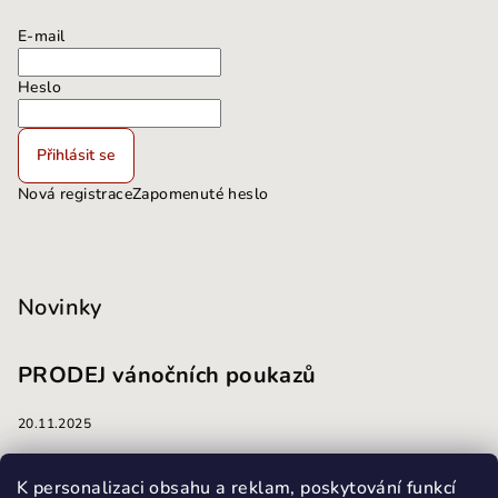
E-mail
Heslo
Přihlásit se
Nová registrace
Zapomenuté heslo
Novinky
PRODEJ vánočních poukazů
20.11.2025
masáže
K personalizaci obsahu a reklam, poskytování funkcí