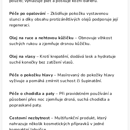
použití; vyhlazuje pleť a posiluje kožní bariéru.
Péče po opalování
– Zklidňuje pokožku vystavenou
slunci a díky obsahu protizánětlivých olejů podporuje její
regeneraci.
Olej na ruce a nehtovou kůžičku
– Obnovuje vlhkost
suchých rukou a zjemňuje drsnou kůžičku.
Olej na vlasy
– Krotí krepatění, dodává lesk a hydratuje
suché konečky bez zatížení vlasů.
Péče o pokožku hlavy
– Masírovaný do pokožky hlavy
vyživuje a pomáhá zmírnit suchost či šupinatění.
Péče o chodidla a paty
– Při pravidelném používání a
působení přes noc zjemňuje drsná, suchá chodidla a
popraskané paty.
Cestovní nezbytnost
– Multifunkční produkt, který
nahrazuje několik kosmetických přípravků v jedné
kompaktní lahvičce.