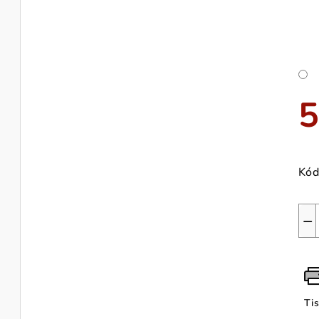
5
Měr
cen
Kód
−
Ti