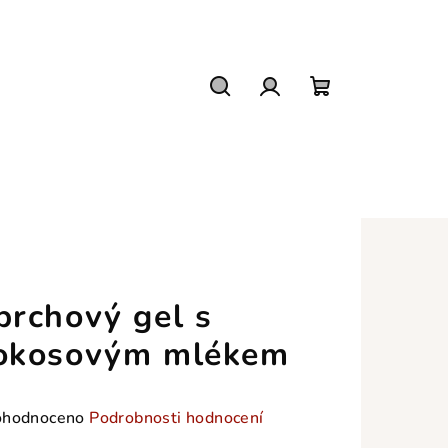
Hledat
Přihlášení
Nákupní
košík
prchový gel s
okosovým mlékem
měrné
hodnoceno
Podrobnosti hodnocení
nocení