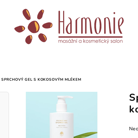
SPRCHOVÝ GEL S KOKOSOVÝM MLÉKEM
S
k
Prů
Neo
hod