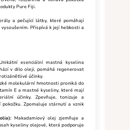
odukty Pure Fiji.
rály a pečující látky, které pomáhají
vysoušením. Přispívá k její hebkosti a
Unikátní esenciální mastná kyselina
hází v dilo oleji, pomáhá regenerovat
rotizánětlivé účinky.
ízké molekulární hmotnosti proniká do
itamín E a mastné kyseliny, které mají
eriální účinky. Zpevňuje, tonizuje a
í pokožku. Zpomaluje stárnutí a vznik
lia):
Makadamiový olej zjemňuje a
sah kyseliny olejové, která podporuje