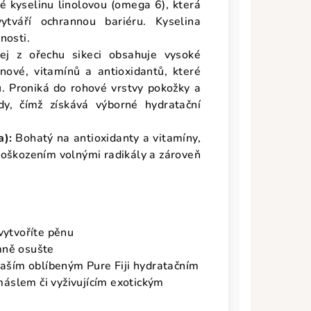
é kyselinu linolovou (omega 6), která
tváří ochrannou bariéru. Kyselina
nosti.
ej z ořechu sikeci obsahuje vysoké
enové, vitamínů a antioxidantů, které
u. Proniká do rohové vrstvy pokožky a
dy, čímž získává výborné hydratační
a):
Bohatý na antioxidanty a vitamíny,
poškozením volnými radikály a zároveň
 vytvoříte pěnu
mně osušte
vaším oblíbeným Pure Fiji hydratačním
áslem či vyživujícím exotickým