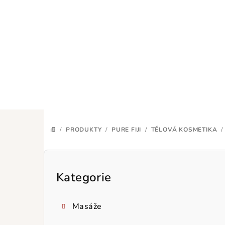
Přejít
na
obsah
/
PRODUKTY
/
PURE FIJI
/
TĚLOVÁ KOSMETIKA
/
DOMŮ
P
o
Kategorie
Přeskočit
kategorie
s
Masáže
t