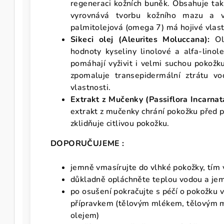
regeneraci kožních buněk. Obsahuje tak
vyrovnává tvorbu kožního mazu a vy
palmitolejová (omega 7) má hojivé vlast
Sikeci olej (Aleurites Moluccana):
Ol
hodnoty kyseliny linolové a alfa-linol
pomáhají vyživit i velmi suchou pokožk
zpomaluje transepidermální ztrátu vo
vlastnosti.
Extrakt z Mučenky (Passiflora Incarnat
extrakt z mučenky chrání pokožku před 
zklidňuje citlivou pokožku.
DOPORUČUJEME :
jemně vmasírujte do vlhké pokožky, tím
důkladně opláchněte teplou vodou a je
po osušení pokračujte s péčí o pokožku 
přípravkem (tělovým mlékem, tělovým m
olejem)