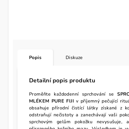
Popis
Diskuze
Detailní popis produktu
Proměňte každodenní sprchování se
SPR
MLÉKEM PURE FIJI
v příjemný pečující ritu
obsahuje přírodní čistící látky získané z 
odstraňují nečistoty a zanechávají vaši po
sprchovým gelům pokožku nevysušuje, al
přirozeného kožního mazu. Výsledkem je v