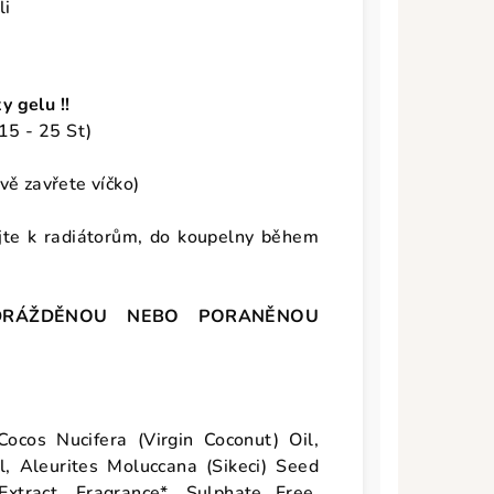
eli
 gelu !!
 15 - 25 St)
ivě zavřete víčko)
jte k radiátorům, do koupelny během
DRÁŽDĚNOU NEBO PORANĚNOU
ocos Nucifera (Virgin Coconut) Oil,
, Aleurites Moluccana (Sikeci) Seed
Extract, Fragrance*. Sulphate Free.