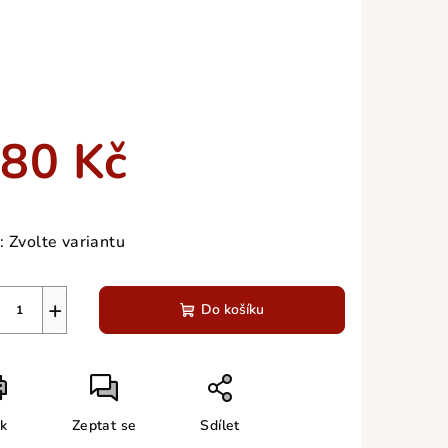
80 Kč
ná
a:
:
Zvolte variantu
+
Do košíku
sk
Zeptat se
Sdílet