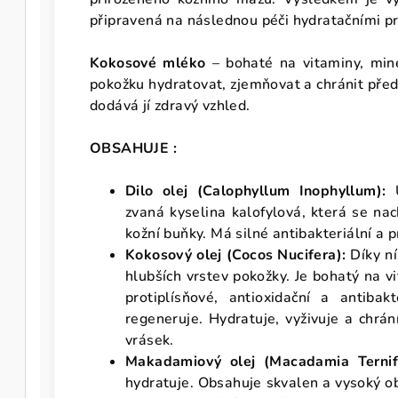
připravená na následnou péči hydratačními pr
Kokosové mléko
– bohaté na vitaminy, mine
pokožku hydratovat, zjemňovat a chránit před 
dodává jí zdravý vzhled.
OBSAHUJE :
Dilo olej (Calophyllum Inophyllum):
zvaná kyselina kalofylová, která se nac
kožní buňky. Má silné antibakteriální a p
Kokosový olej (Cocos Nucifera):
Díky n
hlubších vrstev pokožky. Je bohatý na v
protiplísňové, antioxidační a antibakt
regeneruje. Hydratuje, vyživuje a chrán
vrásek.
Makadamiový olej (Macadamia Ternifo
hydratuje. Obsahuje skvalen a vysoký ob