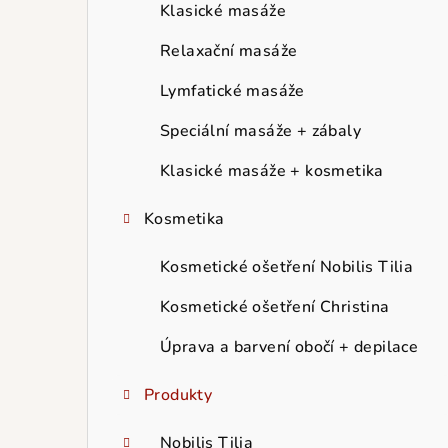
r
Klasické masáže
a
Relaxační masáže
n
Lymfatické masáže
n
Speciální masáže + zábaly
í
Klasické masáže + kosmetika
p
Kosmetika
a
Kosmetické ošetření Nobilis Tilia
n
Kosmetické ošetření Christina
e
Úprava a barvení obočí + depilace
l
Produkty
Nobilis Tilia