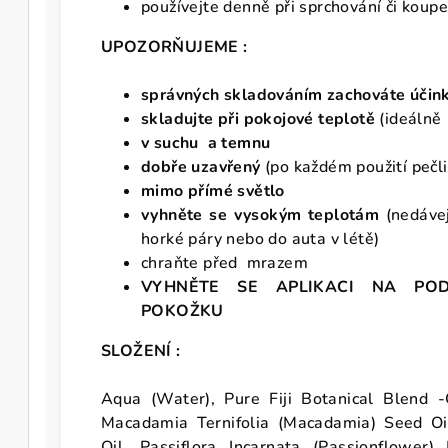
p
oužívejte denně při sprchování či koup
UPOZORŇUJEME :
správných skladováním zachováte účinky
skladujte při pokojové teplotě
(ideálně
v suchu a temnu
dobře uzavřený
(po každém použití pečl
mimo přímé světlo
vyhněte se vysokým teplotám
(nedáve
horké páry nebo do auta v létě)
chraňte před mrazem
VYHNĚTE SE APLIKACI NA PO
POKOŽKU
SLOŽENÍ :
Aqua (Water), Pure Fiji Botanical Blend -C
Macadamia Ternifolia (Macadamia) Seed Oil
Oil, Passiflora Incarnata (Passionflower) 