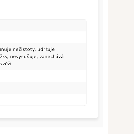
aňuje nečistoty, udržuje
žky, nevysušuje, zanechává
svěží