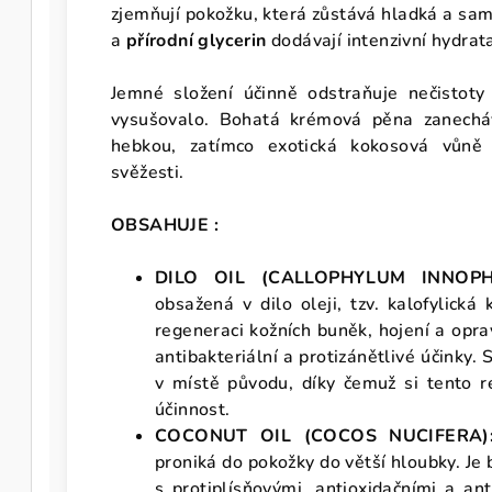
zjemňují pokožku, která zůstává hladká a sa
a
přírodní glycerin
dodávají intenzivní hydrata
Jemné složení účinně odstraňuje nečistot
vysušovalo. Bohatá krémová pěna zanecháv
hebkou, zatímco exotická kokosová vůně
svěžesti.
OBSAHUJE :
DILO OIL (CALLOPHYLUM INNOP
obsažená v dilo oleji, tzv. kalofylická 
regeneraci kožních buněk, hojení a opra
antibakteriální a protizánětlivé účinky.
v místě původu, díky čemuž si tento r
účinnost.
COCONUT OIL (COCOS NUCIFERA)
proniká do pokožky do větší hloubky. Je
s protiplísňovými, antioxidačními a ant