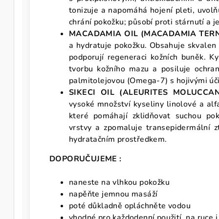
tonizuje a napomáhá hojení pleti, uvolň
chrání pokožku; působí proti stárnutí a
MACADAMIA OIL (MACADAMIA TERNI
a hydratuje pokožku. Obsahuje skvalen a
podporují regeneraci kožních buněk. K
tvorbu kožního mazu a posiluje ochran
palmitolejovou (Omega-7) s hojivými úči
SIKECI OIL (ALEURITES MOLUCCAN
vysoké množství kyseliny linolové a alf
které pomáhají zklidňovat suchou po
vrstvy a zpomaluje transepidermální zt
hydratačním prostředkem.
DOPORUČUJEME :
naneste na vlhkou pokožku
napěňte jemnou masáží
poté důkladně opláchněte vodou
vhodné pro každodenní použití na ruce 