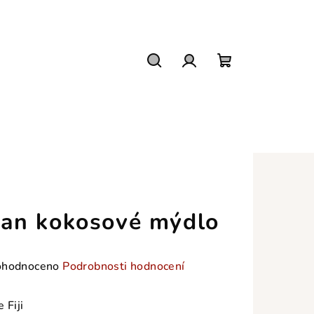
Hledat
Přihlášení
Nákupní
košík
an kokosové mýdlo
měrné
hodnoceno
Podrobnosti hodnocení
nocení
duktu
 Fiji