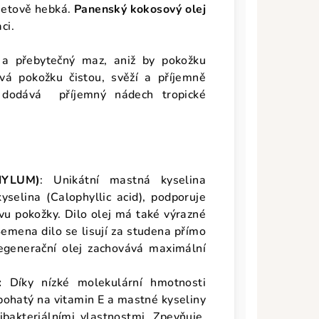
metově hebká.
Panenský kokosový olej
ci.
y a přebytečný maz, aniž by pokožku
á pokožku čistou, svěží a příjemně
 dodává příjemný nádech tropické
HYLUM)
: Unikátní mastná kyselina
kyselina (Calophyllic acid), podporuje
vu pokožky. Dilo olej má také výrazné
 Semena dilo se lisují za studena přímo
egenerační olej zachovává maximální
:
Díky nízké molekulární hmotnosti
 bohatý na vitamin E a mastné kyseliny
ibakteriálními vlastnostmi. Zpevňuje,