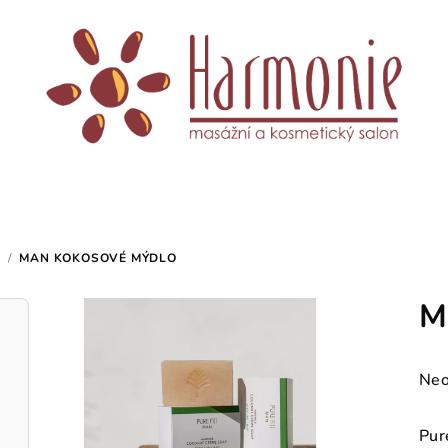
/
MAN KOKOSOVÉ MÝDLO
M
Prů
Neo
hod
pro
Pure