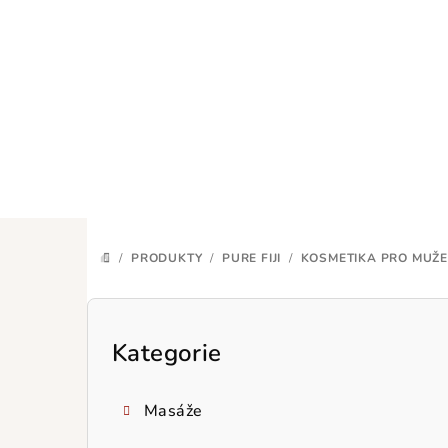
Přejít
na
obsah
/
PRODUKTY
/
PURE FIJI
/
KOSMETIKA PRO MUŽE
DOMŮ
P
o
Kategorie
Přeskočit
kategorie
s
Masáže
t