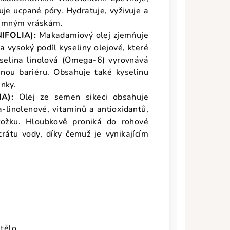
uje ucpané póry. Hydratuje, vyživuje a
 jemným vráskám.
FOLIA):
Makadamiový olej zjemňuje
 vysoký podíl kyseliny olejové, které
yselina linolová (Omega-6) vyrovnává
nou bariéru. Obsahuje také kyselinu
nky.
A):
Olej ze semen sikeci obsahuje
a-linolenové, vitaminů a antioxidantů,
kožku. Hloubkově proniká do rohové
rátu vody, díky čemuž je vynikajícím
i tělo