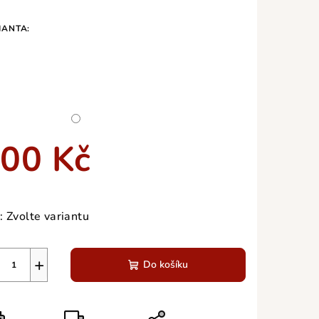
IANTA:
zdiček.
00 Kč
ná
a:
:
Zvolte variantu
+
Do košíku