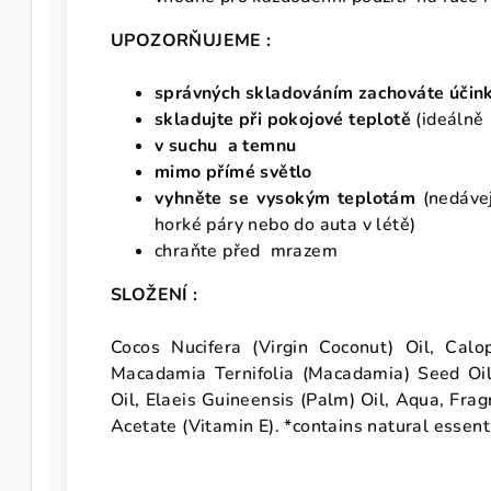
UPOZORŇUJEME :
správných skladováním zachováte účink
skladujte při pokojové teplotě
(ideálně
v suchu a temnu
mimo přímé světlo
vyhněte se vysokým teplotám
(nedáve
horké páry nebo do auta v létě)
chraňte před mrazem
SLOŽENÍ :
Cocos Nucifera (Virgin Coconut) Oil, Calo
Macadamia Ternifolia (Macadamia) Seed Oil,
Oil, Elaeis Guineensis (Palm) Oil, Aqua, Fra
Acetate (Vitamin E). *contains natural essent