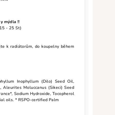
y mýdla !!
 15 - 25 St)
jte k radiátorům, do koupelny během
phyllum Inophyllum (Dilo) Seed Oil,
 Aleurites Moluccanus (Sikeci) Seed
grance*, Sodium Hydroxide, Tocopherol
ial oils. * RSPO-certified Palm