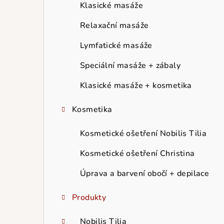
r
Klasické masáže
a
Relaxační masáže
n
Lymfatické masáže
n
Speciální masáže + zábaly
í
Klasické masáže + kosmetika
p
Kosmetika
a
Kosmetické ošetření Nobilis Tilia
n
Kosmetické ošetření Christina
e
Úprava a barvení obočí + depilace
l
Produkty
Nobilis Tilia