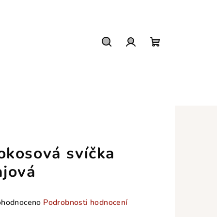
Hledat
Přihlášení
Nákupní
košík
okosová svíčka
ajová
měrné
hodnoceno
Podrobnosti hodnocení
nocení