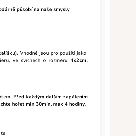
odárně působí na naše smysly
alíšku).
Vhodné jsou pro použití jako
iéru, ve svícnech o rozměru
4x2cm,
notem.
Před každým dalším zapálením
echte
hořet min 30min, max 4 hodiny
.
jte