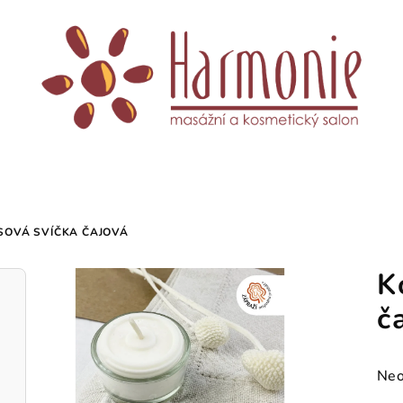
SOVÁ SVÍČKA ČAJOVÁ
K
č
Prů
Neo
hod