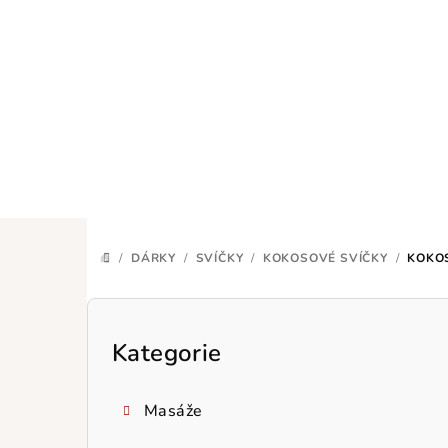
Přejít
na
obsah
/
DÁRKY
/
SVÍČKY
/
KOKOSOVÉ SVÍČKY
/
KOKO
DOMŮ
P
o
Kategorie
Přeskočit
kategorie
s
Masáže
t