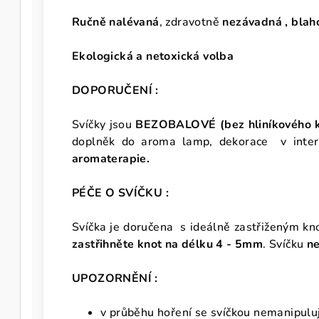
Ručně nalévaná
, zdravotně
nezávadná ,
blah
Ekologická a netoxická volba
DOPORUČENÍ :
Svíčky jsou
BEZOBALOVÉ (bez hliníkového k
doplněk do aroma lamp, dekorace v inter
aromaterapie.
PÉČE O SVÍČKU :
Svíčka je doručena s ideálně zastřiženým k
zastřihněte knot na délku 4 - 5mm
.
Svíčku
n
UPOZORNĚNÍ :
v průběhu hoření se svíčkou nemanipulu