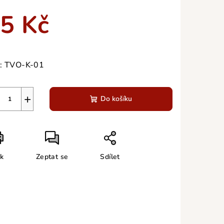
duktu
5 Kč
ná
a:
:
TVO-K-01
zdiček.
+
Do košíku
sk
Zeptat se
Sdílet