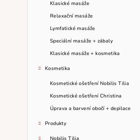
r
Klasické masáže
a
Relaxační masáže
n
Lymfatické masáže
n
Speciální masáže + zábaly
í
Klasické masáže + kosmetika
p
Kosmetika
a
Kosmetické ošetření Nobilis Tilia
n
Kosmetické ošetření Christina
e
Úprava a barvení obočí + depilace
l
Produkty
Nobilis Tilia