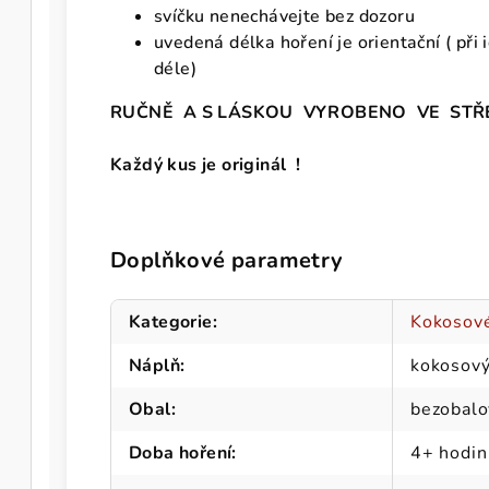
svíčku nenechávejte bez dozoru
uvedená délka hoření je orientační ( při
déle)
RUČNĚ A S LÁSKOU VYROBENO VE STŘ
Každý kus je originál !
Doplňkové parametry
Kategorie
:
Kokosové
Náplň
:
kokosový
Obal
:
bezobalo
Doba hoření
:
4+ hodin