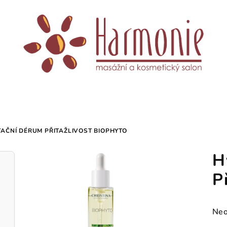
AČNÍ DÉRUM PŘITAŽLIVOST BIOPHYTO
H
P
Prů
Neo
hod