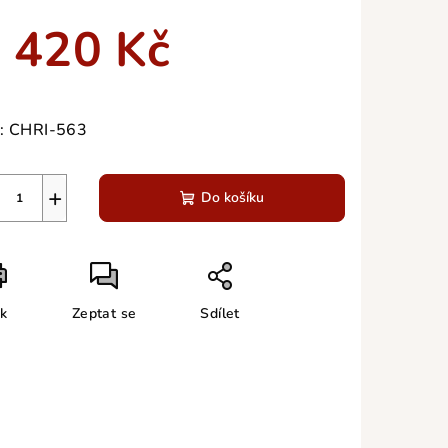
duktu
 420 Kč
ná
a:
:
CHRI-563
zdiček.
+
Do košíku
sk
Zeptat se
Sdílet