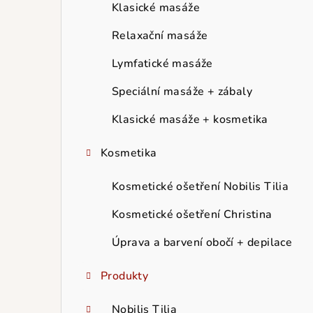
r
Klasické masáže
a
Relaxační masáže
n
Lymfatické masáže
n
Speciální masáže + zábaly
í
Klasické masáže + kosmetika
p
Kosmetika
a
Kosmetické ošetření Nobilis Tilia
n
Kosmetické ošetření Christina
e
Úprava a barvení obočí + depilace
l
Produkty
Nobilis Tilia