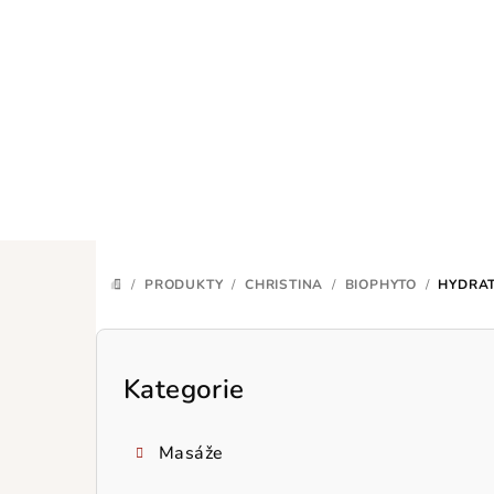
Přejít
na
obsah
/
PRODUKTY
/
CHRISTINA
/
BIOPHYTO
/
HYDRAT
DOMŮ
P
o
Kategorie
Přeskočit
kategorie
s
Masáže
t