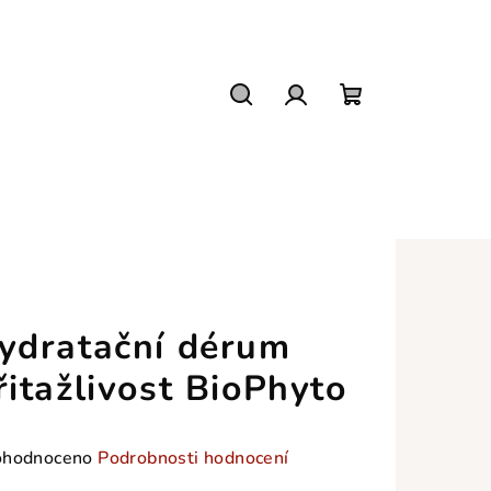
Hledat
Přihlášení
Nákupní
košík
ydratační dérum
řitažlivost BioPhyto
měrné
hodnoceno
Podrobnosti hodnocení
nocení