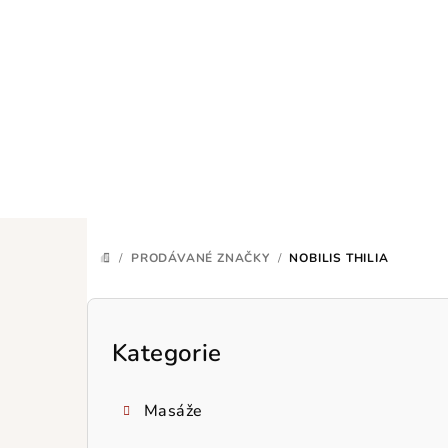
Přejít
na
obsah
/
PRODÁVANÉ ZNAČKY
/
NOBILIS THILIA
DOMŮ
P
o
Kategorie
Přeskočit
kategorie
s
Masáže
t