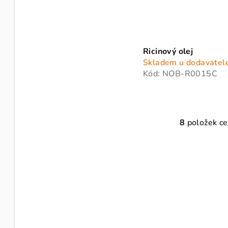
Ricinový olej
Skladem u dodavatel
Kód:
NOB-R0015C
8
položek c
O
v
l
á
d
a
c