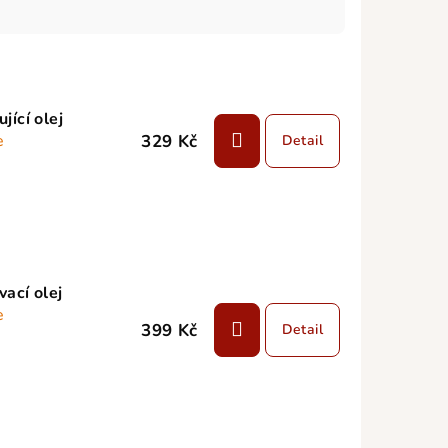
jící olej
329 Kč
e
Detail
ací olej
e
399 Kč
Detail