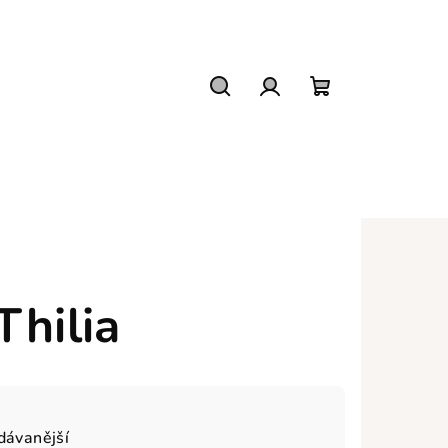
Hledat
Přihlášení
Nákupní
košík
Thilia
dávanější