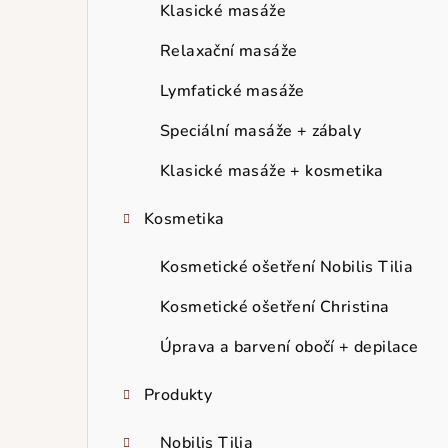
r
Klasické masáže
a
Relaxační masáže
n
Lymfatické masáže
n
Speciální masáže + zábaly
í
Klasické masáže + kosmetika
p
Kosmetika
a
Kosmetické ošetření Nobilis Tilia
n
Kosmetické ošetření Christina
e
Úprava a barvení obočí + depilace
l
Produkty
Nobilis Tilia