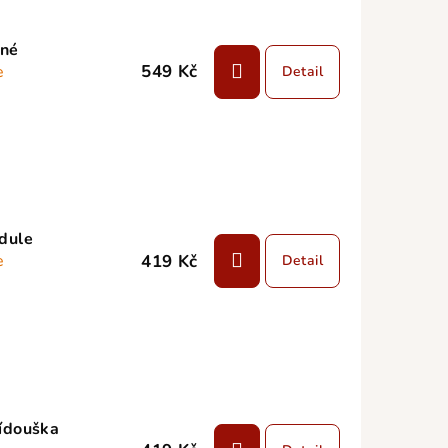
mné
549 Kč
e
Detail
ndule
419 Kč
e
Detail
řídouška