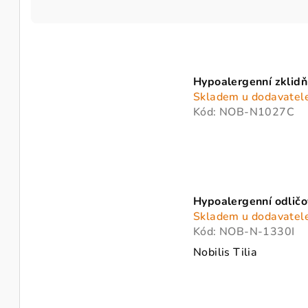
a
z
V
e
ý
n
Hypoalergenní zklidňu
p
Skladem u dodavatel
í
Kód:
NOB-N1027C
i
p
s
r
p
o
r
Hypoalergenní odličov
d
Skladem u dodavatel
o
u
Kód:
NOB-N-1330I
d
Nobilis Tilia
k
u
t