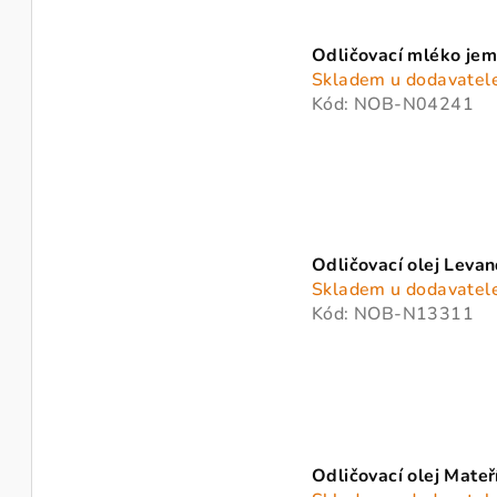
k
ů
t
Odličovací mléko je
ů
Skladem u dodavatel
Kód:
NOB-N04241
Odličovací olej Leva
Skladem u dodavatel
Kód:
NOB-N13311
Odličovací olej Mate