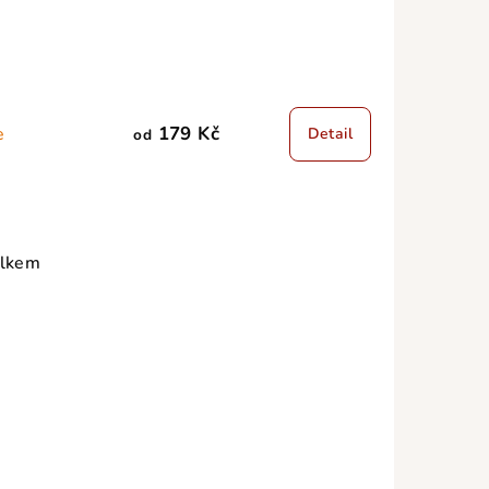
179 Kč
e
Detail
od
elkem