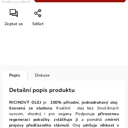
Zeptat se
Sdílet
Popis
Diskuze
Detailní popis produktu
RICINOVÝ OLEJ
je
100% přírodní, jednodruhový olej
lisovaný
za studena.
Kvalitní olej bez živočišných
surovin, vhodný i pro vegany.
Podporuje
přirozenou
regeneraci pokožky
,
zvláčňuje ji
a pomáhá
zmírnit
projevy předčasného stárnutí
.
Olej
udržuje vlhkost v