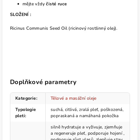
mějte vždy
čisté ruce
SLOŽENÍ :
Ricinus Communis Seed Oil (ricinový rostlinný olej).
Doplňkové parametry
Kategorie
:
Tělové a masážní oleje
Typologie
suchá, citlivá, zralá pleť, poškozená,
pleti
:
popraskaná a namáhaná pokožka
silně hydratuje a vyživuje, zjemňuje
a regeneruje pleť, podporuje hojení ,
podporuje růst vlasů, zlepšuje stav