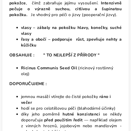
pokožce
, čímž zabraňuje jejímu vysoušení.
Intenzivně
pečuje o výrazně suchou, citlivou a šupinatou
pokožku.
Je vhodný pro péči o jizvy (pooperační jizvy).
vlasy – zábaly na pokožku hlavy, konečky, suché
vlasy
řasy a obočí – podporuje růst, zpevňuje nehty a
kůžičku
OBSAHUJE : " TO NEJLEPŠÍ Z PŘÍRODY "
Ricinus Communis Seed Oil
(ricinový rostlinný
olej)
DOPORUČUJEME :
jemnou masáží vtírejte do čisté pokožky
ráno i
večer
hodí se pro celotělovou péči (blahodárné účinky)
díky jeho poměrně
hutné konzistenci
se někdy
doporučuje
před použitím ředit
— například olejem
z vinných hroznů, jojobovým nebo mandlovým -