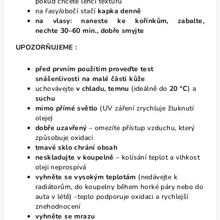
pokud chcete lehčí texturu
na řasy/obočí stačí
kapka denně
na vlasy: naneste ke kořínkům, zabalte,
nechte 30–60 min., dobře smyjte
UPOZORŇUJEME :
před prvním použitím proveďte
test
snášenlivosti
na malé části kůže
uchovávejte
v
chladu, temnu
(ideálně do
20 °C
) a
suchu
mimo přímé světlo
(UV záření zrychluje žluknutí
oleje)
dobře uzavřený
– omezíte přístup vzduchu, který
způsobuje oxidaci
tmavé sklo chrání obsah
neskladujte v koupelně
– kolísání teplot a vlhkost
oleji neprospívá
vyhněte se vysokým teplotám
(nedávejte k
radiátorům, do koupelny během horké páry nebo do
auta v létě) -teplo podporuje oxidaci a rychlejší
znehodnocení
vyhněte se mrazu