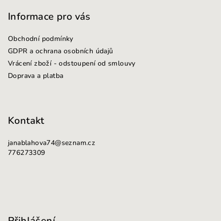
á
p
Informace pro vás
a
Obchodní podmínky
t
GDPR a ochrana osobních údajů
í
Vrácení zboží - odstoupení od smlouvy
Doprava a platba
Kontakt
janablahova74
@
seznam.cz
776273309
Přihlášení