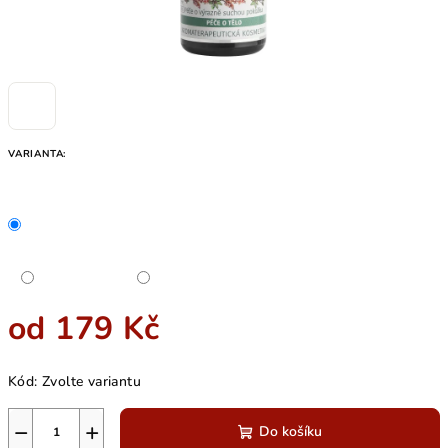
VARIANTA:
od
179 Kč
Měrná
Kód:
Zvolte variantu
cena:
−
+
Do košíku