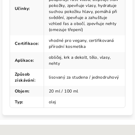
pokožky, zpevňuje vlasy, hydratuje
Učinky
:
suchou pokožku hlavy, pomáhá při
svědění, zpevňuje a zahušťuje
vzhled řas a obočí, zpevňuje nehty
(omezuje třepení)
vhodné pro vegany, certifikovaná
Certifikace
:
přírodní kosmetika
obličej, krk a dekolt, tělo, vlasy,
Aplikace
:
nehty
Způsob
lisovaný za studena / jednodruhový
získávání
:
Objem
:
20 ml / 100 ml
Typ
:
olej
Z