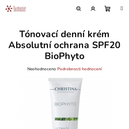
Přejít
na
obsah
Nákupn
Hledat
Přihlášení
Tónovací denní krém
košík
Absolutní ochrana SPF20
BioPhyto
Průměrné
Neohodnoceno
Podrobnosti hodnocení
hodnocení
produktu
je
0,0
z
5
hvězdiček.