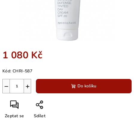
1 080 Kč
Měrná
Kód:
CHRI-587
cena:
−
+
Do košíku
Zeptat se
Sdílet