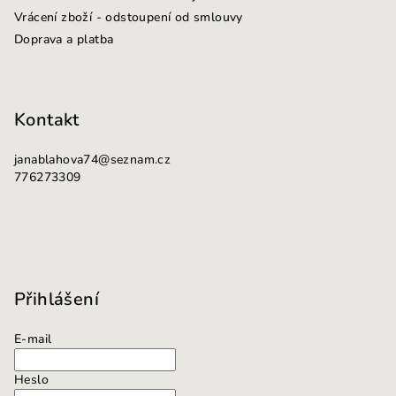
í
Vrácení zboží - odstoupení od smlouvy
Doprava a platba
Kontakt
janablahova74
@
seznam.cz
776273309
Přihlášení
E-mail
Heslo