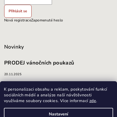
Přihlásit se
Nová registrace
Zapomenuté heslo
Novinky
PRODEJ vánočních poukazů
20.11.2025
masáže
K personalizaci obsahu a reklam, poskytování funkcí
sociálních médií a analýze naší návštěvnosti
využíváme soubory cookies. Více informací
zde
.
13.10.2025
Nastavení