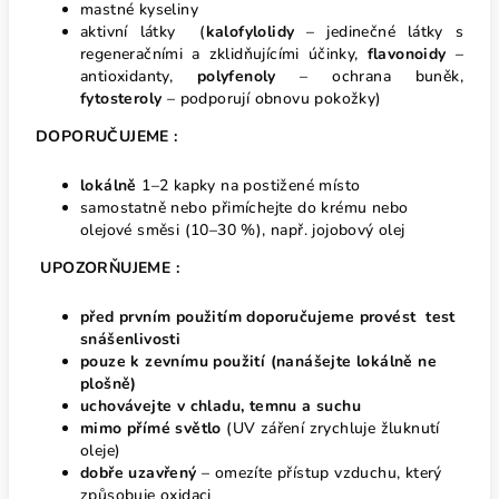
mastné kyseliny
aktivní látky (
k
alofylolidy
– jedinečné látky s
regeneračními a zklidňujícími účinky,
f
lavonoidy
–
antioxidanty,
p
olyfenoly
– ochrana
buněk,
f
ytosteroly
– podporují obnovu pokožky)
DOPORUČUJEME :
lokálně
1–2 kapky na postižené místo
samostatně nebo přimíchejte do krému nebo
olejové směsi
(10–30 %), např. jojobový olej
UPOZORŇUJEME :
před prvním použitím doporučujeme provést test
snášenlivosti
pouze k zevnímu použití (nanášejte lokálně ne
plošně)
uchovávejte v chladu, temnu a suchu
mimo přímé světlo
(UV záření zrychluje žluknutí
oleje)
dobře uzavřený
– omezíte přístup vzduchu, který
způsobuje oxidaci