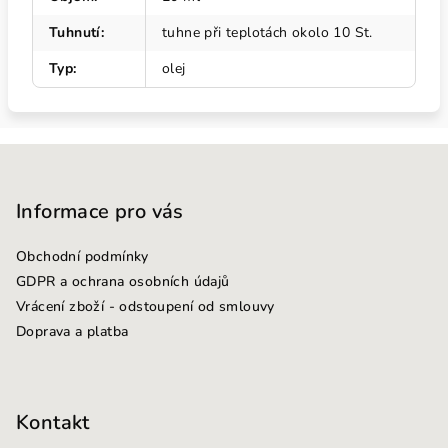
Tuhnutí
:
tuhne při teplotách okolo 10 St.
Typ
:
olej
Z
á
p
Informace pro vás
a
Obchodní podmínky
t
GDPR a ochrana osobních údajů
í
Vrácení zboží - odstoupení od smlouvy
Doprava a platba
Kontakt