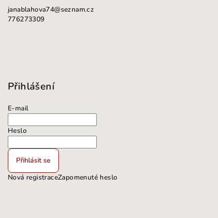
janablahova74
@
seznam.cz
776273309
Přihlášení
E-mail
Heslo
Přihlásit se
Nová registrace
Zapomenuté heslo