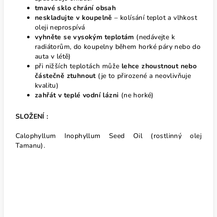
tmavé sklo chrání obsah
neskladujte v koupelně
– kolísání teplot a vlhkost
oleji neprospívá
vyhněte se vysokým teplotám
(nedávejte k
radiátorům, do koupelny během horké páry nebo do
auta v létě)
při nižších teplotách může
lehce zhoustnout nebo
částečně ztuhnout
(je to přirozené a neovlivňuje
kvalitu)
zahřát v teplé vodní lázni
(ne horké)
SLOŽENÍ :
Calophyllum Inophyllum Seed Oil (rostlinný olej
Tamanu).