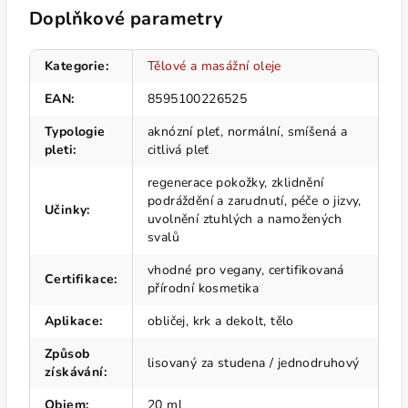
Doplňkové parametry
Kategorie
:
Tělové a masážní oleje
EAN
:
8595100226525
Typologie
aknózní pleť, normální, smíšená a
pleti
:
citlivá pleť
regenerace pokožky, zklidnění
podráždění a zarudnutí, péče o jizvy,
Učinky
:
uvolnění ztuhlých a namožených
svalů
vhodné pro vegany, certifikovaná
Certifikace
:
přírodní kosmetika
Aplikace
:
obličej, krk a dekolt, tělo
Způsob
lisovaný za studena / jednodruhový
získávání
:
Objem
:
20 ml