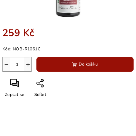
259 Kč
Měrná
Kód:
NOB-R1061C
cena:
−
+
Do košíku
Zeptat se
Sdílet