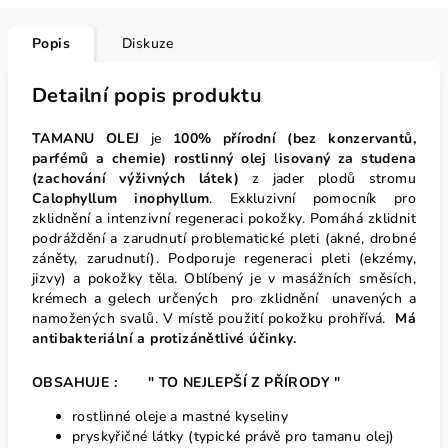
Popis
Diskuze
Detailní popis produktu
TAMANU OLEJ
je
100% přírodní (bez konzervantů,
parfémů a chemie) rostlinný olej
l
isovaný za studena
(zachování výživných látek)
z jader plodů stromu
Calophyllum inophyllum
. Exkluzivní pomocník pro
zklidnění a intenzivní regeneraci pokožky. Pomáhá zklidnit
podráždění a zarudnutí problematické pleti (akné, drobné
záněty, zarudnutí). Podporuje regeneraci pleti (ekzémy,
jizvy) a pokožky těla. Oblíbený je v masážních směsích,
krémech a gelech určených pro zklidnění unavených a
namožených svalů. V místě použití pokožku prohřívá.
Má
antibakteriální a protizánětlivé účinky.
OBSAHUJE : " TO NEJLEPŠÍ Z PŘÍRODY "
rostlinné oleje a mastné kyseliny
pryskyřičné látky (typické právě pro tamanu olej)