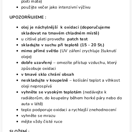
pleti máte)
p
oužijte večer jako intenzivní výživu
UPOZORŇUJEME :
olej je náchylnější k oxidaci (doporučujeme
skladovat na tmavém chladném místě)
u citlivé pleti proveďte
patch test
skladujte v suchu při teplotě (15 - 20 St.)
mimo přímé světlo
(UV záření zrychluje žluknutí
oleje)
dobře uzavřený
– omezíte přístup vzduchu, který
způsobuje oxidaci
v tmavé sklo chrání obsah
neskladujte v koupelně
– kolísání teplot a vlhkost
oleji neprospívá
vyhněte se vysokým teplotám
(nedávejte k
radiátorům, do koupelny během horké páry nebo do
auta v létě)
teplo podporuje oxidaci a rychlejší znehodnocení
vyhněte se mrazu
mějte vždy čisté ruce
SLOŽENÍ :