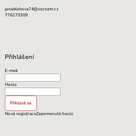
janablahova74
@
seznam.cz
776273309
Přihlášení
E-mail
Heslo
Přihlásit se
Nová registrace
Zapomenuté heslo