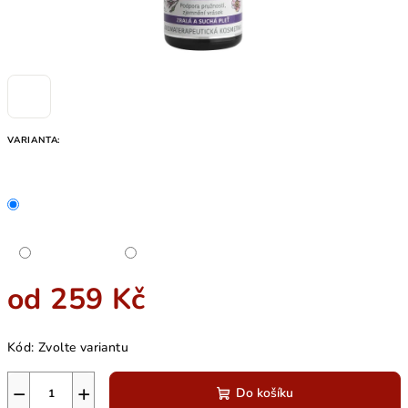
VARIANTA:
od
259 Kč
Měrná
Kód:
Zvolte variantu
cena:
−
+
Do košíku