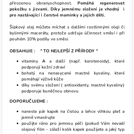
přirozenou obranyschopnost.
Pomáhá regenerovat
pokožku s jizvami. Díky jemnému složení je vhodný i
pro nastávající i čerstvé maminky a jejich děti.
Šípkový olej můžete míchat s dalšími rostlinnými oleji či
bylinnými maceráty, protože udržuje účinnost směsí i při
pouhém 10% podílu ve směsi.
OBSAHUJE : " TO NEJLEPŠÍ Z PŘÍRODY "
vitaminy
A
a další (např. karotenoidy), které
podporují kožní zdraví
bohatý na nenasycené mastné kyseliny, které
pomáhají výživě kůže
díky svému složení ( antioxidanty, mastné kyseliny)
podporuje buněčnou obnovu
DOPORUČUJEME :
naneste pár kapek na čistou a lehce vlhkou pleť a
jemně vmasírujte
použijte ráno pro jemnou péči (pokud Vám nevadí
olejový film - záleží kolik kapek použijete a jaký typ