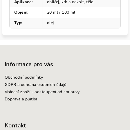
Aplikace
:
obličej, krk a dekolt, tělo
Objem
:
20 ml / 100 ml
Typ
:
olej
Z
á
p
Informace pro vás
a
Obchodní podmínky
t
GDPR a ochrana osobních údajů
í
Vrácení zboží - odstoupení od smlouvy
Doprava a platba
Kontakt