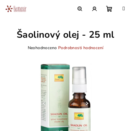
Přejít
na
obsah
Nákupn
Hledat
Přihlášení
Šaolinový olej - 25 ml
košík
Průměrné
Neohodnoceno
Podrobnosti hodnocení
hodnocení
produktu
je
0,0
z
5
hvězdiček.