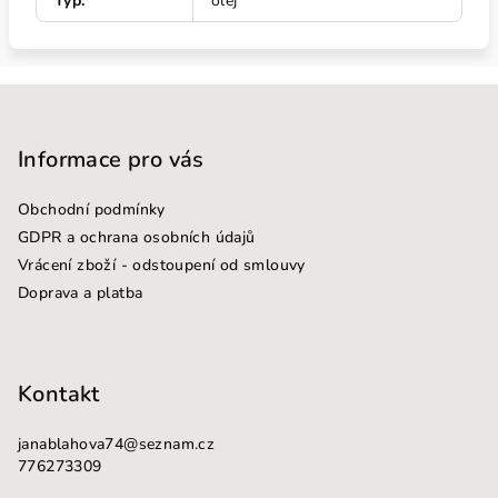
Typ
:
olej
Z
á
p
Informace pro vás
a
Obchodní podmínky
t
GDPR a ochrana osobních údajů
í
Vrácení zboží - odstoupení od smlouvy
Doprava a platba
Kontakt
janablahova74
@
seznam.cz
776273309