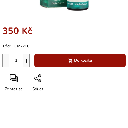
350 Kč
Měrná
Kód:
TCM-700
cena:
−
+
Do košíku
Zeptat se
Sdílet