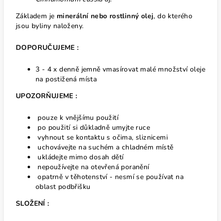
Základem je
minerální nebo rostlinný olej
, do kterého
jsou byliny naloženy.
DOPORUČUJEME :
3 - 4 x denně jemně vmasírovat malé množství oleje
na postižená místa
UPOZORŇUJEME :
pouze k vnějšímu použití
po použití si důkladně umyjte ruce
vyhnout se kontaktu s očima, sliznicemi
uchovávejte na suchém a chladném místě
ukládejte mimo dosah dětí
nepoužívejte na otevřená poranění
opatrně v těhotenství - nesmí se používat na
oblast podbřišku
SLOŽENÍ :