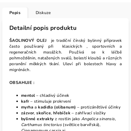
Popis
Diskuze
Detailní popis produktu
ŠAOLINOVÝ OLEJ
je tradiční čínský bylinný přípravek
často
používaný při klasických , sportovních a
regeneračních masážích.
Používá se k léčbě
pohmožděnin, natažených svalů, bolestí kloubů a různých
poranění měkkých tkání. Uleví při bolestech hlavy a
migrénách.
OBSAHUJE :
mentol
– chladivý účinek
kafr
– stimuluje prokrvení
m
yrha
a
kadidlo (olibanum)
– protizánětlivé účinky
zázvor
,
skořice
,
hřebíček
– zahřívací složky
bylinné extrakty
z rostlin jako
Angelica sinensis
,
Carthamus tinctorius
(světlice barvířská),
Cinnamomum cassia
aj.