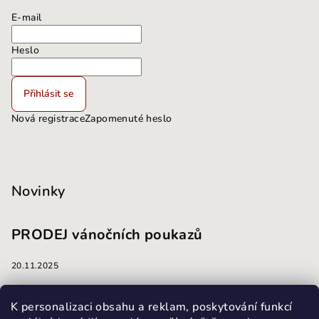
E-mail
Heslo
Přihlásit se
Nová registrace
Zapomenuté heslo
Novinky
PRODEJ vánočních poukazů
20.11.2025
masáže
K personalizaci obsahu a reklam, poskytování funkcí