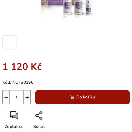
1 120 Kč
Měrná
Kód:
NO-S0196
cena:
−
+
Do košíku
Zeptat se
Sdílet