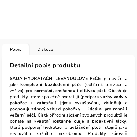
Popis
Diskuze
Detailní popis produktu
SADA HYDRATAČNÍ LEVANDULOVÉ PÉČE
je navržena
jako
komplexní
každodenní péče
(odlíčení, tonizace a
výživa) pro
normální, smíšenou i citlivou pleť.
Obsahuje
produkty, které společně hydratují (podpora
vazby vody v
pokožce + zabraňují
jejímu vysušování),
zklidňují
a
podporují zdravý vzhled pokožky
—
ideální pro ranní i
večerní péči.
Čistě přírodní složení zvolených produktů je
bohaté na
kvalitní rostlinné oleje
a
bioaktivní látky
,
které podporují
hydrataci a zvláčnění pleti
, stejně jako
rovnováhu kožního mikrobiomu. Produkty zároveň