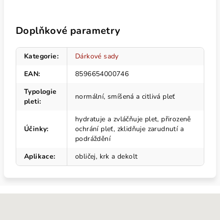
Doplňkové parametry
Kategorie
:
Dárkové sady
EAN
:
8596654000746
Typologie
normální, smíšená a citlivá pleť
pleti
:
hydratuje a zvláčňuje plet, přirozeně
Účinky
:
ochrání pleť, zklidňuje zarudnutí a
podráždění
Aplikace
:
obličej, krk a dekolt
Z
á