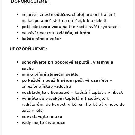
DOPORUČUJEME :
nejprve naneste
odličovací olej
pro odstranění
makeupu a nečistot na obličej, krk a dekolt
poté pleťovou vodu
na tonizaci a svěží hydrataci
na závěr naneste
zvláčňující krém
každé ráno a večer
UPOZORŇUJEME :
uchovávejte při pokojové teplotě
,
v temnu a
suchu
mimo přímé sluneční světlo
po každém použití sérum pečlivě uzavřete
–
omezíte přístup vzduchu
neskladujte v koupelně
– kolísání teplot a vlhkost
vyhněte se vysokým teplotám
(nedávejte k
radiátorům, do koupelny během horké páry nebo do
auta v létě)
nevystavujte mrazu
vždy mějte čisté ruce