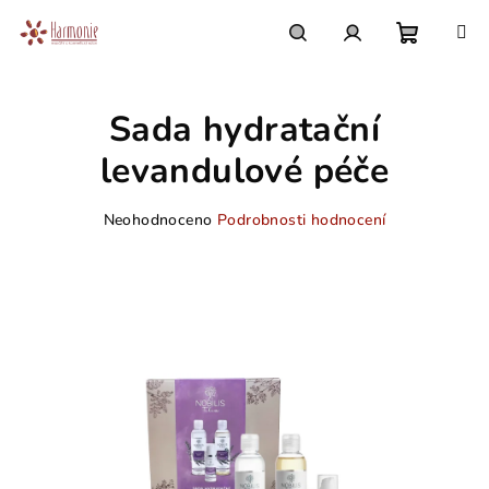
Přejít
na
obsah
Nákupn
Hledat
Přihlášení
Sada hydratační
košík
levandulové péče
Průměrné
Neohodnoceno
Podrobnosti hodnocení
hodnocení
produktu
je
0,0
z
5
hvězdiček.