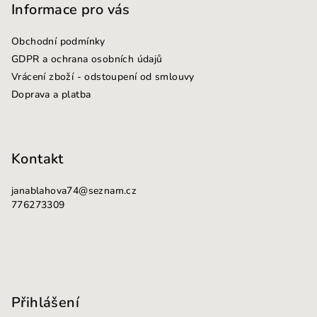
p
Informace pro vás
a
Obchodní podmínky
t
GDPR a ochrana osobních údajů
í
Vrácení zboží - odstoupení od smlouvy
Doprava a platba
Kontakt
janablahova74
@
seznam.cz
776273309
Přihlášení