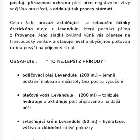
posilují přirozenou ochranu
pleti před negativními vlivy
vnějšího prostředí, a
oddalují tak proces stárnutí
.
Celou řadu provází
zklidňující a relaxační účinky
éterického oleje z levandule
, který pochází přímo
z
Provence
. Jeho sladká bylinná vůně vás přenese na
francouzský venkov,
zrelaxuje mysl
a obyčejnou pleťovou
rutinu povýší na příjemný rituál.
OBSAHUJE : " TO NEJLEPŠÍ Z PŘÍRODY "
odličovací olej Levandule (200 ml)
– jemně
odstraní makeup a nečistoty bez pocitu vysušení
pleťová voda Levandule (200 ml)
– tonizuje,
hydratuje a zklidňuje
pleť připravenou na další
péči
zvláčňující krém Levandule (50 ml)
–
hydratace,
výživa a zklidnění
citlivé pokožky