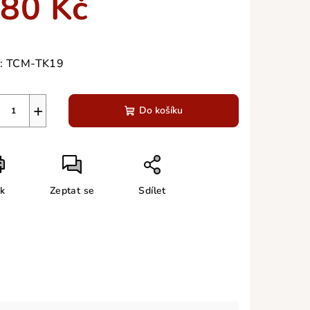
80 Kč
ná
a:
:
TCM-TK19
zdiček.
+
Do košíku
sk
Zeptat se
Sdílet