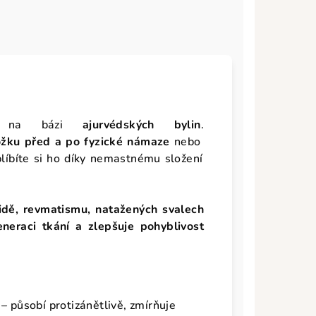
na bázi
ajurvédských bylin
.
ožku před a po fyzické námaze
nebo
blíbíte si ho díky nemastnému složení
tidě, revmatismu, natažených svalech
eneraci
tkání a zlepšuje pohyblivost
– působí protizánětlivě, zmírňuje