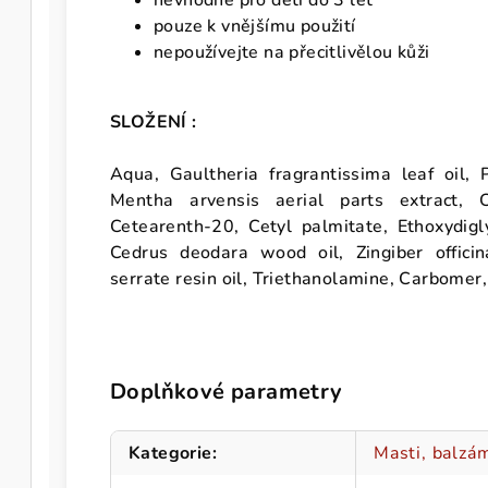
nevhodné pro děti do 3 let
pouze k vnějšímu použití
nepoužívejte na přecitlivělou kůži
SLOŽENÍ :
Aqua, Gaultheria fragrantissima leaf oil, 
Mentha arvensis aerial parts extract, C
Cetearenth-20, Cetyl palmitate, Ethoxydigly
Cedrus deodara wood oil, Zingiber officin
serrate resin oil, Triethanolamine, Carbome
Doplňkové parametry
Kategorie
:
Masti, balzám