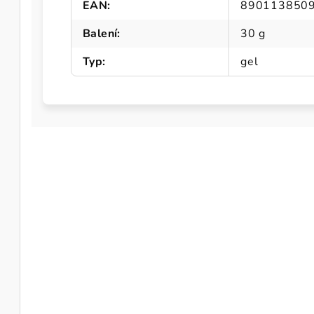
EAN
:
890113850
Balení
:
30 g
Typ
:
gel