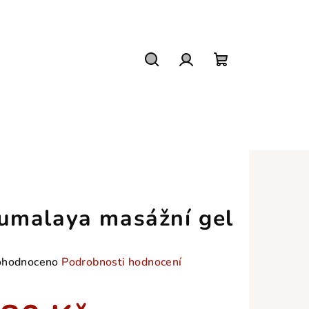
Hledat
Přihlášení
Nákupní
košík
umalaya masážní gel
měrné
hodnoceno
Podrobnosti hodnocení
nocení
duktu