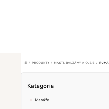
Přejít
na
obsah
/
PRODUKTY
/
MASTI, BALZÁMY A OLEJE
/
RUMA
DOMŮ
P
o
Kategorie
Přeskočit
kategorie
s
Masáže
t