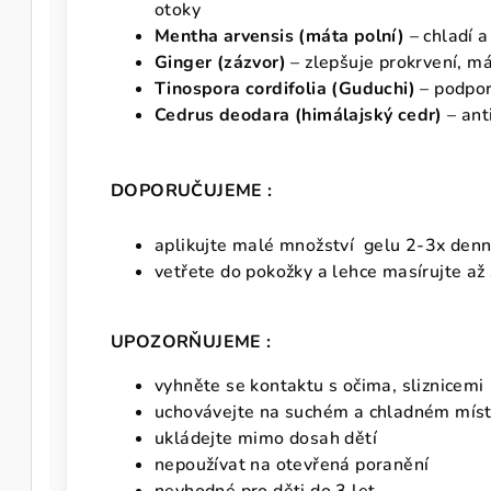
otoky
Mentha arvensis (máta polní)
– chladí a 
Ginger (zázvor)
– zlepšuje prokrvení, má
Tinospora cordifolia (Guduchi)
– podpor
Cedrus deodara (himálajský cedr)
– ant
DOPORUČUJEME :
aplikujte malé množství gelu 2-3x denn
vetřete do pokožky a lehce masírujte až
UPOZORŇUJEME :
vyhněte se kontaktu s očima, sliznicem
uchovávejte na suchém a chladném mís
ukládejte mimo dosah dětí
nepoužívat na otevřená poranění