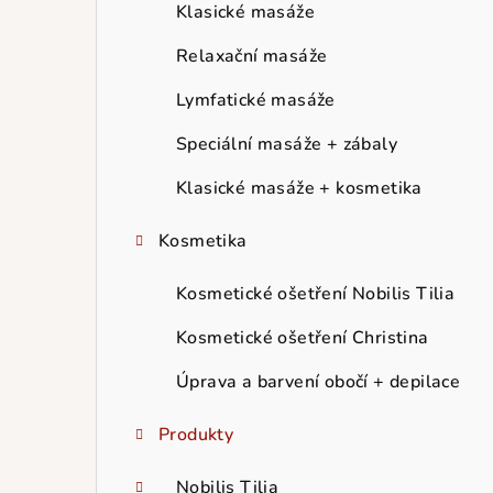
r
Klasické masáže
a
Relaxační masáže
n
Lymfatické masáže
n
Speciální masáže + zábaly
í
Klasické masáže + kosmetika
p
Kosmetika
a
Kosmetické ošetření Nobilis Tilia
n
Kosmetické ošetření Christina
e
Úprava a barvení obočí + depilace
l
Produkty
Nobilis Tilia