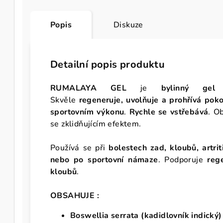
Popis
Diskuze
Detailní popis produktu
RUMALAYA GEL
je
bylinný gel
Skvěle
regeneruje, uvolňuje a prohřívá pok
sportovním výkonu
.
Rychle se vstřebává
. O
se zklidňujícím efektem.
Používá se při
bolestech zad, kloubů, artri
nebo po sportovní námaze
. Podporuje
reg
kloubů
.
OBSAHUJE :
Boswellia serrata (kadidlovník indický)