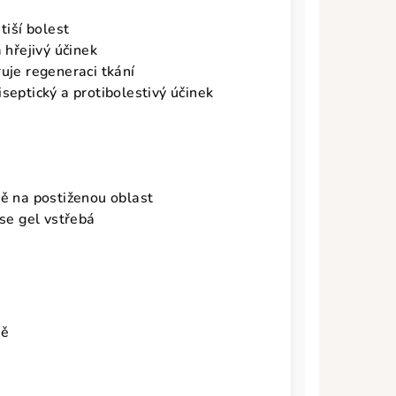
tiší bolest
 hřejivý účinek
uje regeneraci tkání
iseptický a protibolestivý účinek
ě na postiženou oblast
 se gel vstřebá
i
tě