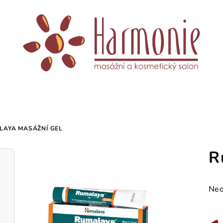
LAYA MASÁŽNÍ GEL
R
Prů
Neo
hod
pro