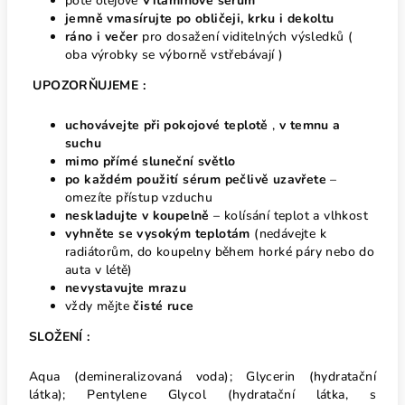
poté olejové
Vitaminové sérum
jemně vmasírujte po obličeji, krku i dekoltu
ráno i večer
pro dosažení viditelných výsledků (
oba výrobky se výborně vstřebávají )
UPOZORŇUJEME :
uchovávejte při pokojové teplotě
,
v temnu a
suchu
mimo přímé sluneční světlo
po každém použití sérum pečlivě uzavřete
–
omezíte přístup vzduchu
neskladujte v koupelně
– kolísání teplot a vlhkost
vyhněte se vysokým teplotám
(nedávejte k
radiátorům, do koupelny během horké páry nebo do
auta v létě)
nevystavujte mrazu
vždy mějte
čisté ruce
SLOŽENÍ :
Aqua (demineralizovaná voda); Glycerin (hydratační
látka); Pentylene Glycol (hydratační látka, s