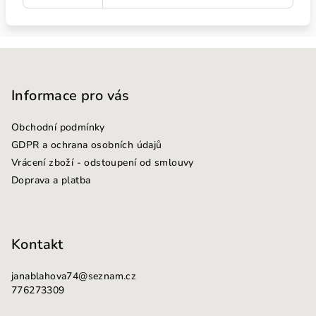
Z
á
p
Informace pro vás
a
Obchodní podmínky
t
GDPR a ochrana osobních údajů
í
Vrácení zboží - odstoupení od smlouvy
Doprava a platba
Kontakt
janablahova74
@
seznam.cz
776273309