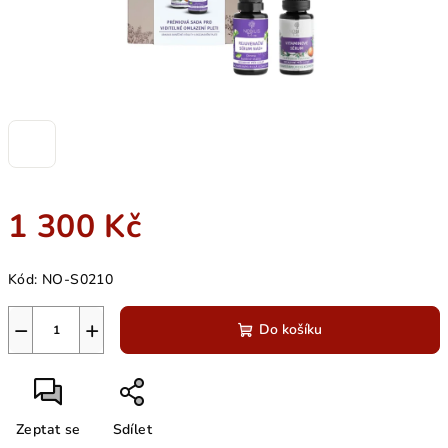
1 300 Kč
Měrná
Kód:
NO-S0210
cena:
−
+
Do košíku
Zeptat se
Sdílet