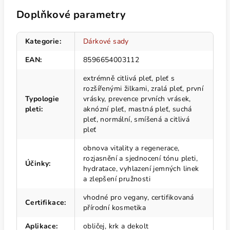
Doplňkové parametry
Kategorie
:
Dárkové sady
EAN
:
8596654003112
extrémně citlivá pleť, pleť s
rozšířenými žilkami, zralá pleť, první
Typologie
vrásky, prevence prvních vrásek,
pleti
:
aknózní pleť, mastná pleť, suchá
pleť, normální, smíšená a citlivá
pleť
obnova vitality a regenerace,
rozjasnění a sjednocení tónu pleti,
Účinky
:
hydratace, vyhlazení jemných linek
a zlepšení pružnosti
vhodné pro vegany, certifikovaná
Certifikace
:
přírodní kosmetika
Aplikace
:
obličej, krk a dekolt