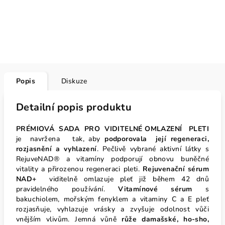
Popis
Diskuze
Detailní popis produktu
PRÉMIOVÁ SADA PRO VIDITELNÉ OMLAZENÍ PLETI
je
navržena tak, aby
podporovala její regeneraci,
rozjasnění a vyhlazení
. Pečlivě vybrané aktivní látky s
RejuveNAD® a vitamíny podporují obnovu buněčné
vitality a přirozenou regeneraci pleti.
Rejuvenační sérum
NAD+
viditelně omlazuje pleť již během 42 dnů
pravidelného používání.
Vitamínové
sérum
s
bakuchiolem, mořským fenyklem a vitaminy C a E pleť
rozjasňuje, vyhlazuje vrásky a zvyšuje odolnost vůči
vnějším vlivům. Jemná vůně
růže damašské, ho-sho,