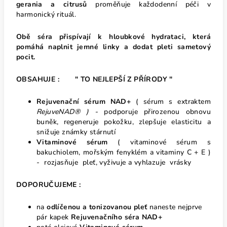
gerania a citrusů
proměňuje každodenní péči v
harmonický rituál.
Obě séra přispívají k hloubkové hydrataci, která
pomáhá naplnit jemné linky a dodat pleti sametový
pocit.
OBSAHUJE : " TO NEJLEPŠÍ Z PŘÍRODY "
Rejuvenační sérum NAD+
( sérum s extraktem
RejuveNAD® ) -
podporuje přirozenou obnovu
buněk,
regeneruje pokožku, zlepšuje elasticitu a
snižuje známky stárnutí
Vitaminové sérum
( vitaminové sérum s
bakuchiolem, mořským fenyklém a vitaminy C + E )
- rozjasňuje pleť, vyživuje a vyhlazuje vrásky
DOPORUČUJEME :
na
odlíčenou a tonizovanou pleť
naneste nejprve
pár kapek
Rejuvenačního séra NAD+