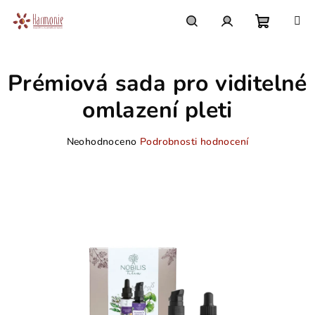
Přejít
na
obsah
Nákupn
Hledat
Přihlášení
Prémiová sada pro viditelné
košík
omlazení pleti
Průměrné
Neohodnoceno
Podrobnosti hodnocení
hodnocení
produktu
je
0,0
z
5
hvězdiček.