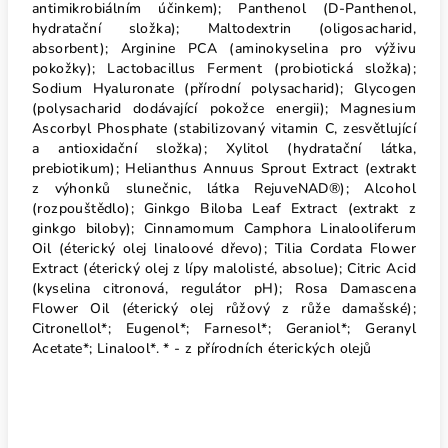
antimikrobiálním účinkem); Panthenol (D-Panthenol,
hydratační složka); Maltodextrin (oligosacharid,
absorbent); Arginine PCA (aminokyselina pro výživu
pokožky); Lactobacillus Ferment (probiotická složka);
Sodium Hyaluronate (přírodní polysacharid); Glycogen
(polysacharid dodávající pokožce energii); Magnesium
Ascorbyl Phosphate (stabilizovaný vitamin C, zesvětlující
a antioxidační složka); Xylitol (hydratační látka,
prebiotikum); Helianthus Annuus Sprout Extract (extrakt
z výhonků slunečnic, látka RejuveNAD®); Alcohol
(rozpouštědlo); Ginkgo Biloba Leaf Extract (extrakt z
ginkgo biloby); Cinnamomum Camphora Linalooliferum
Oil (éterický olej linaloové dřevo); Tilia Cordata Flower
Extract (éterický olej z lípy malolisté, absolue); Citric Acid
(kyselina citronová, regulátor pH); Rosa Damascena
Flower Oil (éterický olej růžový z růže damašské);
Citronellol*; Eugenol*; Farnesol*; Geraniol*; Geranyl
Acetate*; Linalool*. * - z přírodních éterických olejů