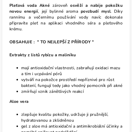
Pleťová voda Akné
zároveň
osvěží a nabije pokožku
novou energií
, její bylinné aroma
povzbudí mysl
. Díky
rannímu a večernímu používání vody navíc dokonale
připravíte pleť na aplikaci vhodného séra a pleťového
krému.
OBSAHUJE : " TO NEJLEPŠÍ Z PŘÍRODY "
Extrakty z listů rybízu a maliníku
mají antioxidační vlastnosti, zabraňují oxidaci mazu
a tím i ucpávání pórů
vytváří na pokožce prostředí nepříznivé pro růst
bakterií, fungují tedy jako vhodný pomocník při akné
zmírňují vznik zánětlivých reakcí
Aloe vera
zlepšuje kvalitu pokožky, udržuje ji pružnější,
hydratovanou a zklidněnou
gel z aloe má antioxidační a antimikrobiální účinky a