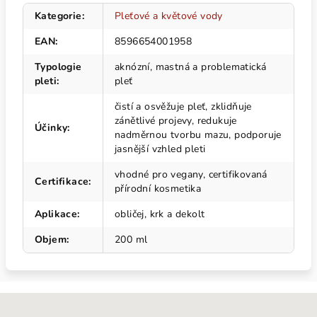
Kategorie
:
Pleťové a květové vody
EAN
:
8596654001958
Typologie
aknózní, mastná a problematická
pleti
:
pleť
čistí a osvěžuje pleť, zklidňuje
zánětlivé projevy, redukuje
Účinky
:
nadměrnou tvorbu mazu, podporuje
jasnější vzhled pleti
vhodné pro vegany, certifikovaná
Certifikace
:
přírodní kosmetika
Aplikace
:
obličej, krk a dekolt
Objem
:
200 ml
Z