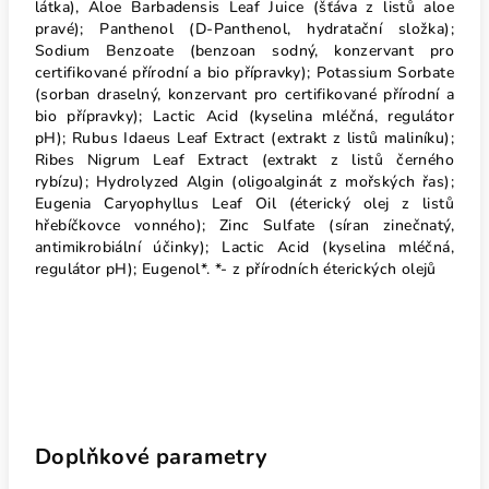
látka), Aloe Barbadensis Leaf Juice (šťáva z listů aloe
pravé); Panthenol (D-Panthenol, hydratační složka);
Sodium Benzoate (benzoan sodný, konzervant pro
certifikované přírodní a bio přípravky); Potassium Sorbate
(sorban draselný, konzervant pro certifikované přírodní a
bio přípravky); Lactic Acid (kyselina mléčná, regulátor
pH); Rubus Idaeus Leaf Extract (extrakt z listů maliníku);
Ribes Nigrum Leaf Extract (extrakt z listů černého
rybízu); Hydrolyzed Algin (oligoalginát z mořských řas);
Eugenia Caryophyllus Leaf Oil (éterický olej z listů
hřebíčkovce vonného); Zinc Sulfate (síran zinečnatý,
antimikrobiální účinky); Lactic Acid (kyselina mléčná,
regulátor pH); Eugenol*. *- z přírodních éterických olejů
Doplňkové parametry