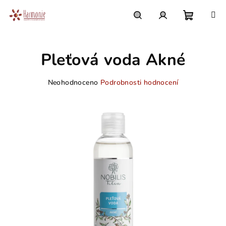
Přejít
na
obsah
Nákupn
Hledat
Přihlášení
Pleťová voda Akné
košík
Průměrné
Neohodnoceno
Podrobnosti hodnocení
hodnocení
produktu
je
0,0
z
5
hvězdiček.