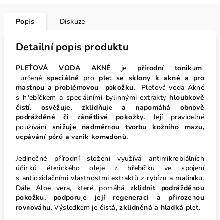
Popis
Diskuze
Detailní popis produktu
PLEŤOVÁ VODA AKNÉ
je
přírodní tonikum
určené
speciálně
pro
pleť se sklony k akné a pro
mastnou a problémovou pokožku
. Pleťová voda Akné
s hřebíčkem a speciálními bylinnými extrakty
hloubkově
čistí, osvěžuje, zklidňuje a napomáhá obnově
podrážděné či
zánětlivé pokožky.
Její pravidelné
používání
snižuje nadměrnou tvorbu kožního mazu,
ucpávání pórů a vznik komedonů.
Jedinečné přírodní složení využívá antimikrobiálních
účinků éterického oleje z hřebíčku ve spojení
s antioxidačními vlastnostmi extraktů z rybízu a maliníku.
Dále Aloe vera, které pomáhá
zklidnit podrážděnou
pokožku, podporuje její regeneraci a přirozenou
rovnováhu.
Výsledkem je
čistá, zklidněná a hladká pleť
.