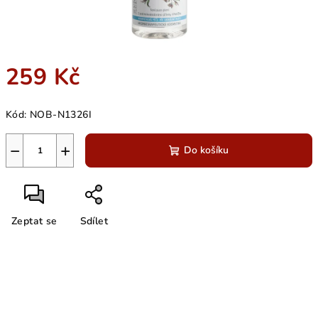
259 Kč
Měrná
Kód:
NOB-N1326I
cena:
−
+
Do košíku
Zeptat se
Sdílet