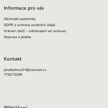
á
p
Informace pro vás
a
Obchodní podmínky
t
GDPR a ochrana osobních údajů
í
Vrácení zboží - odstoupení od smlouvy
Doprava a platba
Kontakt
janablahova74
@
seznam.cz
776273309
Přihlášení