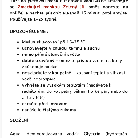
TIP : na pleťovou masku: Pleťovou vodu Akné smíchejte
se
Zmatňující maskou Zelený jíl
, směs naneste na
obličej a nechte působit alespoň 15 minut, poté smyjte.
Používejte 1–2x týdně.
UPOZORŇUJEME :
ideální skladování
při 15–25 °C
uchovávejte v chladu, temnu a suchu
mimo přímé sluneční světlo
dobře uzavřený
– omezíte přístup vzduchu, který
způsobuje oxidaci
neskladujte v koupelně
– kolísání teplot a vlhkost
vodě neprospívá
vyhněte se vysokým teplotám
(nedávejte k
radiátorům, do koupelny během horké páry nebo do
auta v létě)
chraňte před
mrazem
nanášejte
čistýma rukama
SLOŽENÍ :
Aqua (demineralizovaná voda); Glycerin (hydratační