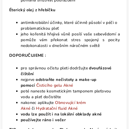
pomáhá snižovat podráždění
Éterický olej z hřebíčku
antimikrobiální účinky, které účinně působí v péči o
problematickou pleť
jeho kořenitá hřejivá vůně posílí vaše sebevědomí a
pomůže vám překonat stres spojený s pocity
nedokonalosti v dnešním náročném světě
DOPORUČUJEME :
pro správnou očistu pleti dodržujte
dvoufázové
čištění
nejprve
odstraňte nečistoty a make-up
pomocí
Čisticího gelu Akné
poté naneste kosmetickým tamponem pleťovou
vodu a pleť dočistěte
n
akonec aplikujte
Obnovující krém
Akné
či
Hydratační fluid Akné
vodu lze použít i na lokální obklady akné
používejte ráno i večer