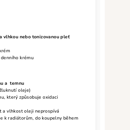
a vlhkou nebo tonizovanou pleť
 krém
o denního krému
chu a temnu
žluknutí oleje)
hu, který způsobuje oxidaci
t a vlhkost oleji neprospívá
e k radiátorům, do koupelny během