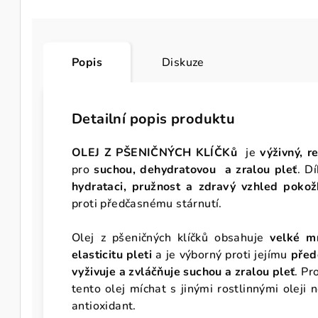
Popis
Diskuze
Detailní popis produktu
OLEJ Z PŠENIČNÝCH KLÍČKů
je
výživný, r
pro
suchou, dehydratovou a zralou pleť
. D
hydrataci, pružnost a zdravý vzhled pokož
proti předčasnému stárnutí.
Olej z pšeničných klíčků obsahuje
velké m
elasticitu pleti
a je výborný proti jejímu
před
vyživuje a zvláčňuje suchou a zralou pleť
. Pr
tento olej míchat s jinými rostlinnými oleji 
antioxidant.