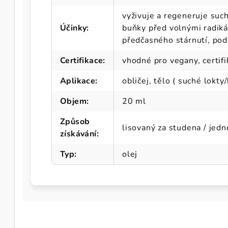
vyživuje a regeneruje suc
Účinky
:
buňky před volnými radiká
předčasného stárnutí, pod
Certifikace
:
vhodné pro vegany, certif
Aplikace
:
obličej, tělo ( suché lokty
Objem
:
20 ml
Způsob
lisovaný za studena / jed
získávání
:
Typ
:
olej