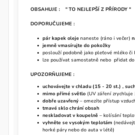
OBSAHUJE : "
TO NEJLEPŠÍ Z PŘÍRODY "
DOPORUČUJEME :
pár kapek oleje
naneste (ráno i večer)
n
jemně vmasírujte do pokožky
poslouží podobně jako pleťové mléko či
lze používat samostatně nebo přidat d
UPOZORŇUJEME :
uchovávejte v chladu (15 - 20 st.) , su
mimo přímé světlo
(UV záření zrychluje 
dobře uzavřený
– omezíte přístup vzduc
tmavé sklo chrání obsah
neskladovat v koupelně
– kolísání teplo
vyhněte se vysokým teplotám
(nedávejt
horké páry nebo do auta v létě)