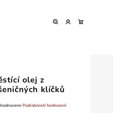
Hledat
Přihlášení
Nákupní
košík
ěstící olej z
šeničných klíčků
měrné
hodnoceno
Podrobnosti hodnocení
nocení