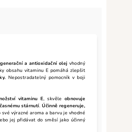
egenerační a antioxidační olej
vhodný
íky obsahu vitaminu E pomáhá zlepšit
ky.
Nepostradatelný pomocník v boji
nožství vitaminu E
, skvěle
obnovuje
časnému stárnutí
.
Účinně regeneruje,
o své výrazné aroma a barvu je vhodné
nebo jej přidávat do směsí jako účinný