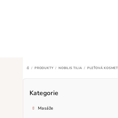
Přejít
na
obsah
/
PRODUKTY
/
NOBILIS TILIA
/
PLEŤOVÁ KOSMET
DOMŮ
P
o
Kategorie
Přeskočit
kategorie
s
Masáže
t