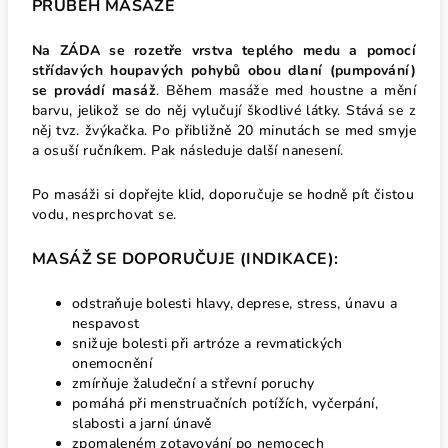
PRŮBĚH MASÁŽE
Na ZÁDA se rozetře vrstva teplého medu a pomocí
střídavých houpavých pohybů obou dlaní (pumpování)
se provádí masáž
. Během masáže med houstne a mění
barvu, jelikož se do něj vylučují škodlivé látky. Stává se z
něj tvz. žvýkačka. Po přibližně 20 minutách se med smyje
a osuší ručníkem. Pak následuje další nanesení.
Po masáži si dopřejte klid, doporučuje se hodně pít čistou
vodu, nesprchovat se.
MASÁŽ SE DOPORUČUJE (INDIKACE):
odstraňuje bolesti hlavy, deprese, stress, únavu a
nespavost
snižuje bolesti při artróze a revmatických
onemocnění
zmírňuje žaludeční a střevní poruchy
pomáhá při menstruačních potížích, vyčerpání,
slabosti a jarní únavě
zpomaleném zotavování po nemocech