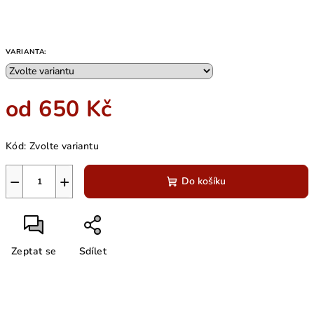
VARIANTA:
od
650 Kč
Měrná
Kód:
Zvolte variantu
cena:
−
+
Do košíku
Zeptat se
Sdílet