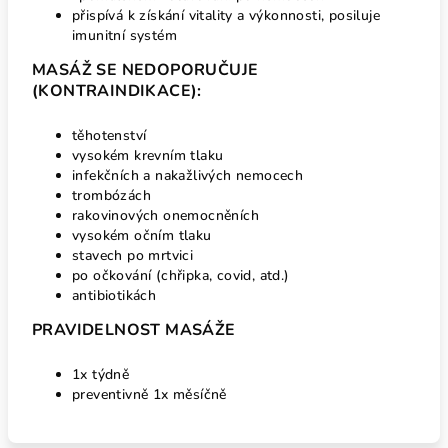
přispívá k získání vitality a výkonnosti, posiluje
imunitní systém
MASÁŽ SE NEDOPORUČUJE
(KONTRAINDIKACE):
těhotenství
vysokém krevním tlaku
infekčních a nakažlivých nemocech
trombózách
rakovinových onemocněních
vysokém očním tlaku
stavech po mrtvici
po očkování (chřipka, covid, atd.)
antibiotikách
PRAVIDELNOST MASÁŽE
1x týdně
preventivně 1x měsíčně