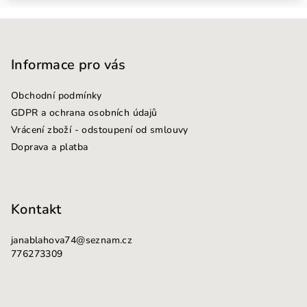
Z
á
p
Informace pro vás
a
Obchodní podmínky
t
GDPR a ochrana osobních údajů
í
Vrácení zboží - odstoupení od smlouvy
Doprava a platba
Kontakt
janablahova74
@
seznam.cz
776273309