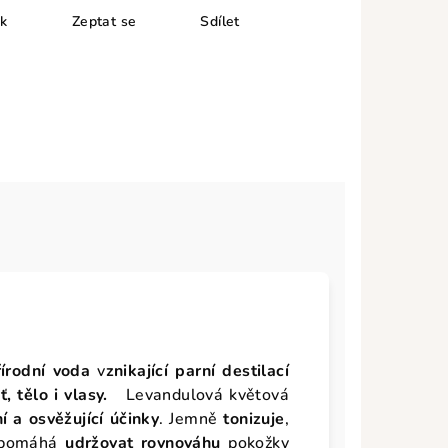
sk
Zeptat se
Sdílet
írodní voda
v
znikající parní destilací
ť, tělo i
vlasy.
Levandulová květová
ní a osvěžující účinky
. Jemně
tonizuje
,
 pomáhá
udržovat rovnováhu
pokožky