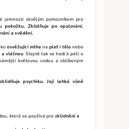
né jemnosti skvělým pomocníkem pro
ou pokožku.
Zklidňuje po opalování,
nání a svědění.
jako
osvěžující mlha
na
pleť i tělo
nebo
 a
vláčnou
. Stejně tak se hodí k péči o
známější květovou vodou a oblíbeným
klidňuje psychiku. Její lehká vůně
dou, která se používá pro
zklidnění a