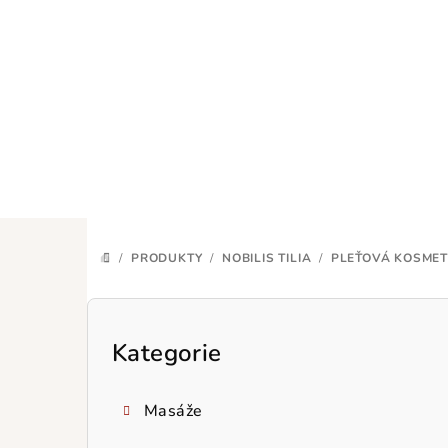
Přejít
na
obsah
/
PRODUKTY
/
NOBILIS TILIA
/
PLEŤOVÁ KOSMET
DOMŮ
P
o
Kategorie
Přeskočit
kategorie
s
Masáže
t