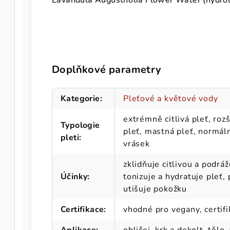
Lavandula Augustifolia Flower Water (hydrolá
Doplňkové parametry
Kategorie
:
Pleťové a květové vody
extrémně citlivá pleť, rozš
Typologie
pleť, mastná pleť, normál
pleti
:
vrásek
zklidňuje citlivou a podrá
Účinky
:
tonizuje a hydratuje pleť,
utišuje pokožku
Certifikace
:
vhodné pro vegany, certif