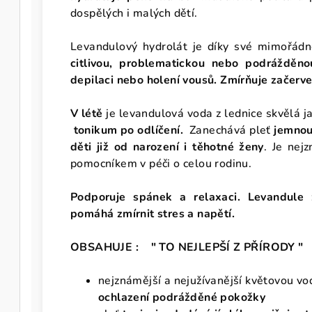
dospělých i malých dětí.
Levandulový hydrolát je díky své mimořád
citlivou, problematickou nebo podrážděn
depilaci nebo holení vousů. Zmírňuje začerve
V létě
je levandulová voda z lednice skvělá 
tonikum po odlíčení.
Zanechává pleť
jemnou
děti již od narození i těhotné ženy
. Je nej
pomocníkem v péči o celou rodinu.
Podporuje spánek a relaxaci. Levandule z
pomáhá zmírnit stres a napětí.
OBSAHUJE : "
TO NEJLEPŠÍ Z PŘÍRODY "
nejznámější a nejužívanější květovou vo
ochlazení podrážděné pokožky