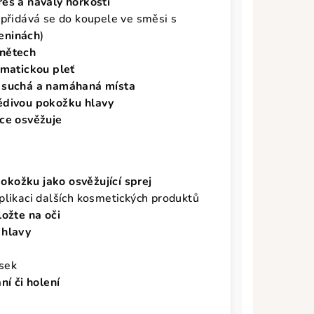
tres a návaly horkosti
přidává se do koupele ve směsi s
eninách
)
ánětech
matickou pleť
, suchá a namáhaná místa
ědivou pokožku hlavy
ce osvěžuje
pokožku jako osvěžující sprej
plikaci dalších kosmetických produktů
ložte na oči
 hlavy
asek
í či holení