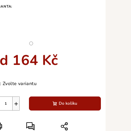
duktu
IANTA:
zdiček.
od
164 Kč
ná
a:
:
Zvolte variantu
+
Do košíku