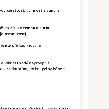
svou
čerstvost, účinnost a vůni
, je
lně do 20
°)
v temnu a suchu
je trvanlivost)
mezíte přístup vzduchu
t a vlhkost vodě neprospívá
e k radiátorům, do koupelny během