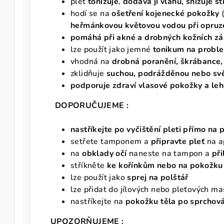
pleť
tonizuje
,
dodává jí vláhu, snižuje s
hodí se na
ošetření kojenecké pokožky
(
heřmánkovou květovou vodou při opruz
pomáhá při akné a drobných kožních z
lze použít jako jemné
tonikum na proble
vhodná na
drobná poranění, škrábance
zklidňuje
suchou, podrážděnou nebo sv
podporuje zdraví vlasové pokožky a leh
DOPORUČUJEME :
nastříkejte po vyčištění pleti přímo na 
setřete tamponem a
připravte pleť
na a
na
obklady očí
naneste na tampon a
při
stříkněte
ke kořínkům nebo na pokožku
lze použít jako
sprej na polštář
lze přidat do jílových nebo pleťových m
nastříkejte na
pokožku těla po sprchován
UPOZORŇUJEME :