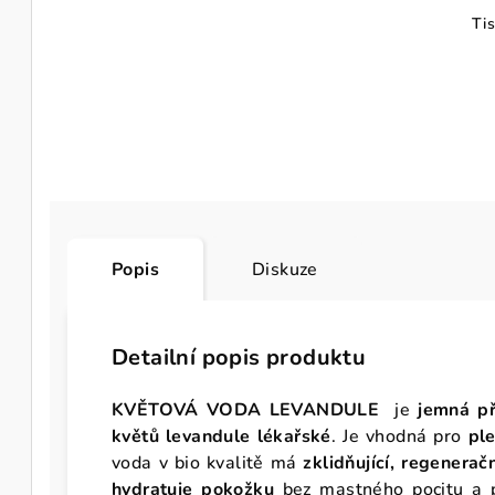
Ti
Popis
Diskuze
Detailní popis produktu
KVĚTOVÁ VODA LEVANDULE
je
jemná př
květů levandule lékařské
. Je vhodná pro
ple
voda v bio kvalitě má
zklidňující, regenerač
hydratuje pokožku
bez mastného pocitu a