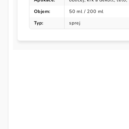
Aplikace
:
obličej, krk a dekolt, tělo,
Objem
:
50 ml / 200 ml
Typ
:
sprej