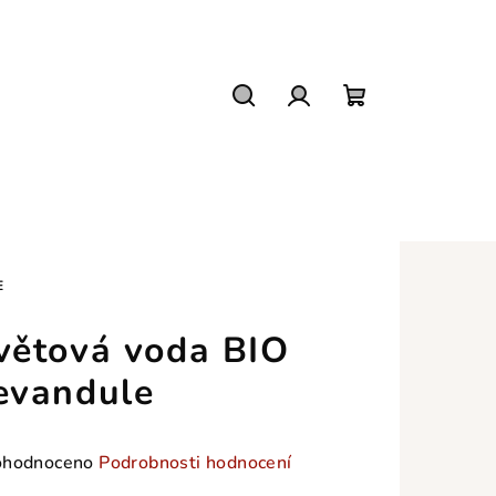
Hledat
Přihlášení
Nákupní
košík
E
větová voda BIO
evandule
měrné
hodnoceno
Podrobnosti hodnocení
nocení