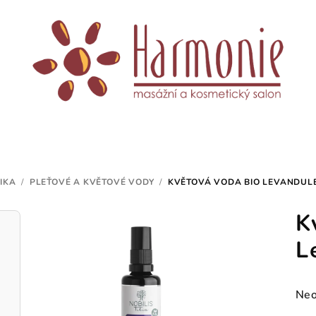
IKA
/
PLEŤOVÉ A KVĚTOVÉ VODY
/
KVĚTOVÁ VODA BIO LEVANDUL
K
L
Prů
Neo
hod