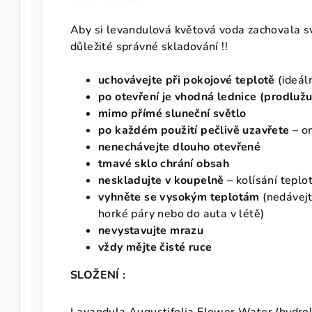
Aby si levandulová květová voda zachovala 
důležité správné skladování !!
uchovávejte při pokojové teplotě
(ideá
po otevření je vhodná lednice (prodlužu
mimo přímé sluneční světlo
po každém použití pečlivě uzavřete
– o
nenechávejte dlouho otevřené
tmavé sklo chrání obsah
neskladujte v koupelně
– kolísání teplo
vyhněte se vysokým teplotám
(nedávejt
horké páry nebo do auta v létě)
nevystavujte mrazu
vždy mějte čisté ruce
SLOŽENÍ :