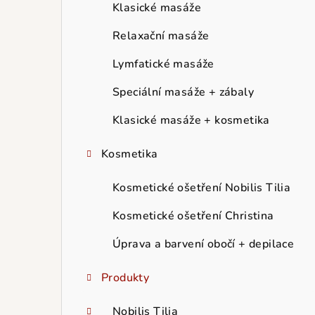
r
Klasické masáže
a
Relaxační masáže
n
Lymfatické masáže
n
Speciální masáže + zábaly
í
Klasické masáže + kosmetika
p
Kosmetika
a
Kosmetické ošetření Nobilis Tilia
n
Kosmetické ošetření Christina
e
Úprava a barvení obočí + depilace
l
Produkty
Nobilis Tilia