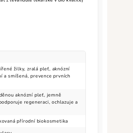
t z levandule lékařské v bio kvalitě)
ířené žilky, zralá pleť, aknózní
ní a smíšená, prevence prvních
žděnou aknózní pleť, jemně
 podporuje regeneraci, ochlazuje a
ikovaná přírodní biokosmetika