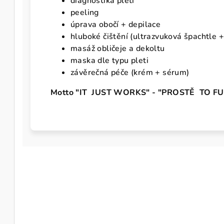
diagnostika pleti
peeling
úprava obočí + depilace
hluboké čištění (ultrazvuková špachtle + 
masáž obličeje a dekoltu
maska dle typu pleti
závěrečná péče (krém + sérum)
Motto "IT JUST WORKS" - "PROSTĚ TO F