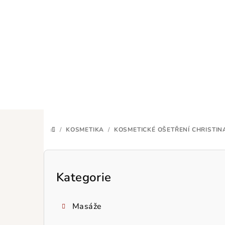
Přejít
na
obsah
/
KOSMETIKA
/
KOSMETICKÉ OŠETŘENÍ CHRISTIN
DOMŮ
P
o
Kategorie
Přeskočit
kategorie
s
Masáže
t