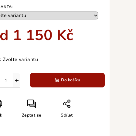
duktu
IANTA:
od
1 150 Kč
zdiček.
ná
a:
:
Zvolte variantu
+
Do košíku
sk
Zeptat se
Sdílet