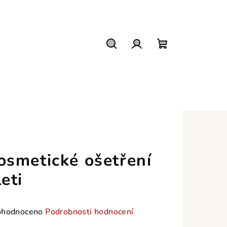
Hledat
Přihlášení
Nákupní
košík
osmetické ošetření
leti
měrné
hodnoceno
Podrobnosti hodnocení
nocení