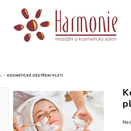
A
/
KOSMETICKÉ OŠETŘENÍ PLETI
K
p
Prů
Neo
hod