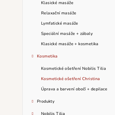
r
Klasické masáže
a
Relaxační masáže
n
Lymfatické masáže
n
Speciální masáže + zábaly
í
Klasické masáže + kosmetika
p
Kosmetika
a
Kosmetické ošetření Nobilis Tilia
n
Kosmetické ošetření Christina
e
Úprava a barvení obočí + depilace
l
Produkty
Nobilis Tilia