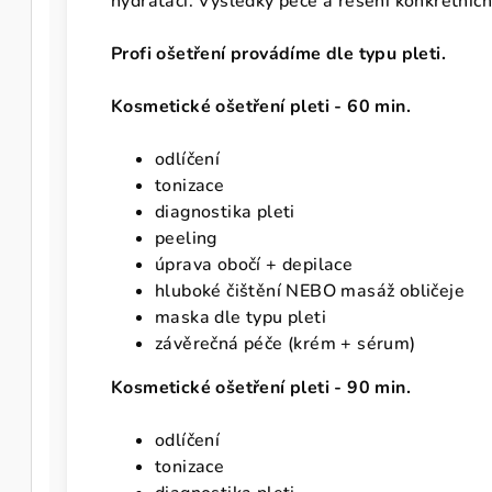
hydrataci. Výsledky péče a řešení konkrétních
Profi ošetření provádíme dle typu pleti.
Kosmetické ošetření pleti - 60 min.
odlíčení
tonizace
diagnostika pleti
peeling
úprava obočí + depilace
hluboké čištění NEBO masáž obličeje
maska dle typu pleti
závěrečná péče (krém + sérum)
Kosmetické ošetření pleti - 90 min.
odlíčení
tonizace