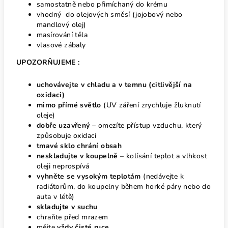
samostatně nebo přimíchaný do krému
vhodný do olejových směsí (jojobový nebo
mandlový olej)
masírování těla
vlasové zábaly
UPOZORŇUJEME :
uchovávejte v chladu a v temnu (citlivější na
oxidaci)
mimo přímé světlo
(UV záření zrychluje žluknutí
oleje)
dobře uzavřený
– omezíte přístup vzduchu, který
způsobuje oxidaci
tmavé sklo chrání obsah
neskladujte v koupelně
– kolísání teplot a vlhkost
oleji neprospívá
vyhněte se vysokým teplotám
(nedávejte k
radiátorům, do koupelny během horké páry nebo do
auta v létě)
skladujte v suchu
chraňte před mrazem
mějte
vždy čisté ruce