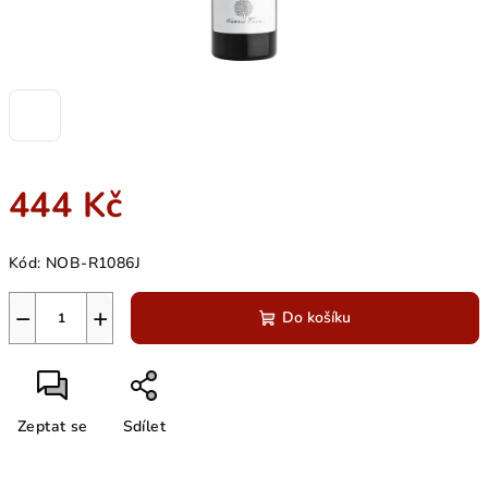
444 Kč
Měrná
Kód:
NOB-R1086J
cena:
−
+
Do košíku
Zeptat se
Sdílet