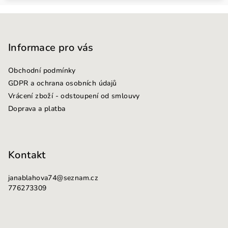
Z
á
p
Informace pro vás
a
Obchodní podmínky
t
GDPR a ochrana osobních údajů
í
Vrácení zboží - odstoupení od smlouvy
Doprava a platba
Kontakt
janablahova74
@
seznam.cz
776273309