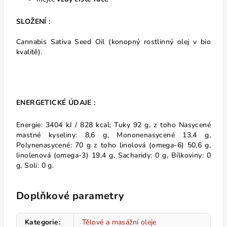
SLOŽENÍ :
Cannabis Sativa Seed Oil (konopný rostlinný olej v bio
kvalitě).
ENERGETICKÉ ÚDAJE :
Energie: 3404 kJ / 828 kcal; Tuky 92 g, z toho Nasycené
mastné kyseliny: 8,6 g, Mononenasycené 13,4 g,
Polynenasycené: 70 g z toho linolová (omega-6) 50,6 g,
linolenová (omega-3) 19,4 g, Sacharidy: 0 g, Bílkoviny: 0
g, Soli: 0 g.
Doplňkové parametry
Kategorie
:
Tělové a masážní oleje