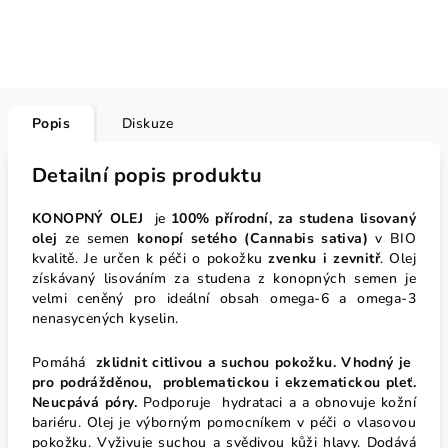
Popis
Diskuze
Detailní popis produktu
KONOPNÝ OLEJ
je
100% přírodní, za studena lisovaný
olej
ze semen
konopí setého (Cannabis sativa)
v BIO
kvalitě. Je určen k péči o pokožku
zvenku i zevnitř
.
Olej
získávaný lisováním za studena z konopných semen je
velmi ceněný pro ideální obsah omega-6 a omega-3
nenasycených kyselin.
Pomáhá
zklidnit citlivou a suchou pokožku. Vhodný je
pro podrážděnou,
problematickou i ekzematickou pleť.
Neucpává póry.
Podporuje hydrataci a a obnovuje kožní
bariéru. Olej je výborným pomocníkem v péči o vlasovou
pokožku. Vyživuje suchou a svědivou kůži hlavy. Dodává