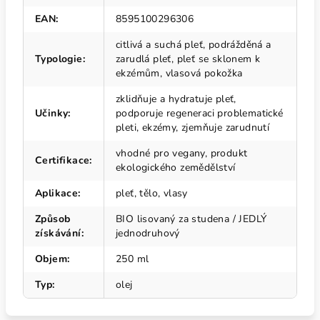
EAN
:
8595100296306
citlivá a suchá pleť, podrážděná a
Typologie
:
zarudlá pleť, pleť se sklonem k
ekzémům, vlasová pokožka
zklidňuje a hydratuje pleť,
Učinky
:
podporuje regeneraci problematické
pleti, ekzémy, zjemňuje zarudnutí
vhodné pro vegany, produkt
Certifikace
:
ekologického zemědělství
Aplikace
:
pleť, tělo, vlasy
Způsob
BIO lisovaný za studena / JEDLÝ
získávání
:
jednodruhový
Objem
:
250 ml
Typ
:
olej